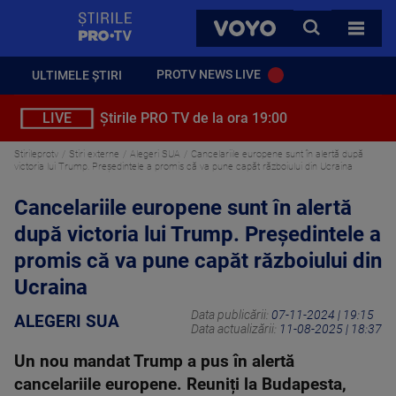
StirilePROTV
CAUTA
VOYO
TOATE 
PROTV NEWS LIVE
ULTIMELE ȘTIRI
LIVE
Știrile PRO TV de la ora 19:00
Stirileprotv
Stiri externe
Alegeri SUA
Cancelariile europene sunt în alertă după
victoria lui Trump. Președintele a promis că va pune capăt războiului din Ucraina
Cancelariile europene sunt în alertă
după victoria lui Trump. Președintele a
promis că va pune capăt războiului din
Ucraina
Data publicării:
07-11-2024 | 19:15
ALEGERI SUA
Data actualizării:
11-08-2025 | 18:37
Un nou mandat Trump a pus în alertă
cancelariile europene. Reuniți la Budapesta,