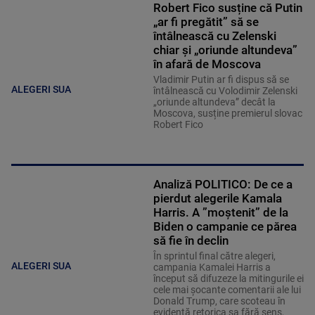
Robert Fico susține că Putin
„ar fi pregătit” să se
întâlnească cu Zelenski
chiar și „oriunde altundeva”
în afară de Moscova
Vladimir Putin ar fi dispus să se
ALEGERI SUA
întâlnească cu Volodimir Zelenski
„oriunde altundeva” decât la
Moscova, susține premierul slovac
Robert Fico
Analiză POLITICO: De ce a
pierdut alegerile Kamala
Harris. A ”moştenit” de la
Biden o campanie ce părea
să fie în declin
În sprintul final către alegeri,
ALEGERI SUA
campania Kamalei Harris a
început să difuzeze la mitingurile ei
cele mai şocante comentarii ale lui
Donald Trump, care scoteau în
evidenţă retorica sa fără sens,