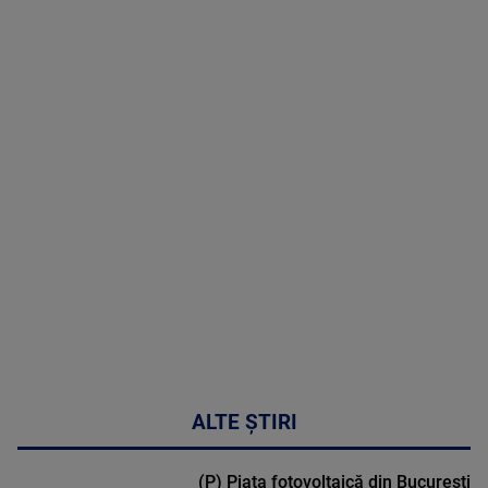
07 August
2026
MAI
MULTE
DETALII
50:51
ALTE ȘTIRI
(P) Piața fotovoltaică din București