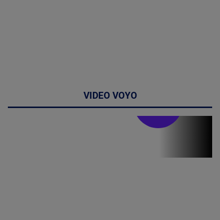
VIDEO VOYO
Stirile PRO TV
Stirile PRO
TV # 17.00 -