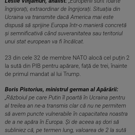
Leslie Vinjamuri, analist:
„Europenii sunt foarte
îngrijorați, extraordinar de îngrijorați. Situația din
Ucraina va transmite dacă America mai este
dispusă să sprijine Europa într-o manieră concretă
și semnificativă când suveranitatea sau teritoriul
unui stat european va fi încălcat.
23 din cele 32 de membre NATO alocă cel puțin 2
la sută din PIB pentru apărare, față de trei, înainte
de primul mandat al lui Trump.
Boris Pistorius, ministrul german al Apărării:
„Războiul pe care Putin îl poartă în Ucraina pentru
al treilea an ne-a transmis clar că nu ne permitem
să avem puncte vulnerabile în capacitatea noastra
de a ne apăra în Europa. Și de aceea aș dori să
subliniez că, pe termen lung, valoarea de 2 la sută