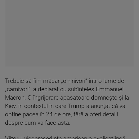
Trebuie să fim măcar „omnivori” într-o lume de
„carnivori”, a declarat cu subînțeles Emmanuel
Macron. O îngrijorare apăsătoare domnește și la
Kiev, în contextul în care Trump a anunțat că va
obține pacea în 24 de ore, fără a oferi detalii
despre cum va face asta.
Viitorul vicepreședinte american a explicat încă