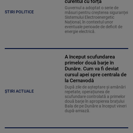
curentul cu forța
Guvernul a adoptat o serie de
STIRI POLITICE
măsuri pentru creșterea siguranței
Sistemului Electroenergetic
Național, în contextul unor
eventuale perioade de deficit de
energie electrică.
A început scufundarea
primelor două barje în
Dunăre. Cum va fi deviat
cursul apei spre centrala de
la Cernavodă
După zile de așteptare și amânări
ȘTIRI ACTUALE
repetate, operațiunea de
scufundare controlată a primelor
două barje în apropierea brațului
Bala de pe Dunăre a început vineri
după-amiază.