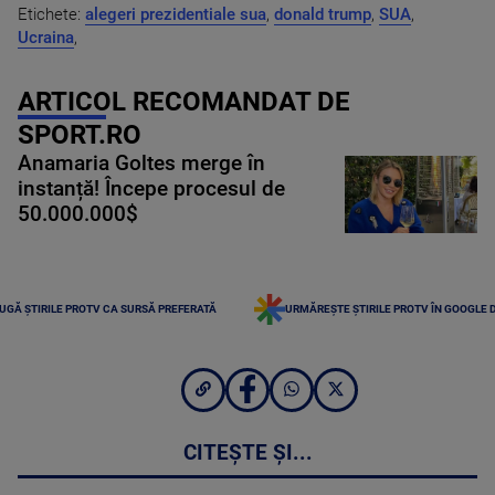
Etichete:
alegeri prezidentiale sua
,
donald trump
,
SUA
,
Ucraina
,
ARTICOL RECOMANDAT DE
SPORT.RO
Anamaria Goltes merge în
instanță! Începe procesul de
50.000.000$
UGĂ ȘTIRILE PROTV CA SURSĂ PREFERATĂ
URMĂREȘTE ȘTIRILE PROTV ÎN GOOGLE 
CITEȘTE ȘI...