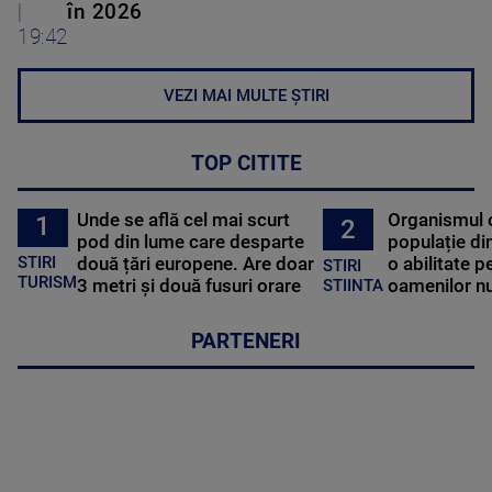
|
în 2026
19:42
VEZI MAI MULTE ȘTIRI
TOP CITITE
Unde se află cel mai scurt
Organismul 
1
2
pod din lume care desparte
populație di
STIRI
două țări europene. Are doar
o abilitate p
STIRI
TURISM
3 metri și două fusuri orare
oamenilor nu
STIINTA
PARTENERI