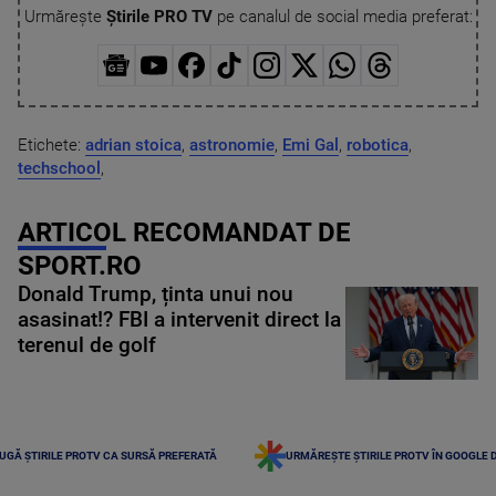
Urmărește
Știrile PRO TV
pe canalul de social media preferat:
Etichete:
adrian stoica
,
astronomie
,
Emi Gal
,
robotica
,
techschool
,
ARTICOL RECOMANDAT DE
SPORT.RO
Donald Trump, ținta unui nou
asasinat!? FBI a intervenit direct la
terenul de golf
UGĂ ȘTIRILE PROTV CA SURSĂ PREFERATĂ
URMĂREȘTE ȘTIRILE PROTV ÎN GOOGLE 