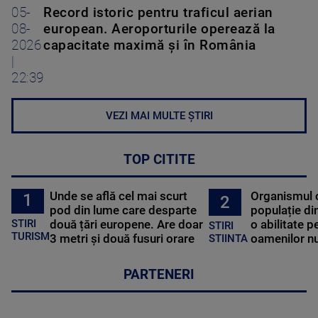
05-
Record istoric pentru traficul aerian
08-
european. Aeroporturile operează la
2026
capacitate maximă și în România
|
22:39
VEZI MAI MULTE ȘTIRI
TOP CITITE
Unde se află cel mai scurt
Organismul 
1
2
pod din lume care desparte
populație di
STIRI
două țări europene. Are doar
o abilitate p
STIRI
TURISM
3 metri și două fusuri orare
oamenilor nu
STIINTA
PARTENERI