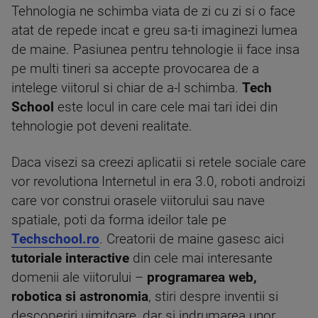
Tehnologia ne schimba viata de zi cu zi si o face
atat de repede incat e greu sa-ti imaginezi lumea
de maine. Pasiunea pentru tehnologie ii face insa
pe multi tineri sa accepte provocarea de a
intelege viitorul si chiar de a-l schimba.
Tech
School
este locul in care cele mai tari idei din
tehnologie pot deveni realitate.
Daca visezi sa creezi aplicatii si retele sociale care
vor revolutiona Internetul in era 3.0, roboti androizi
care vor construi orasele viitorului sau nave
spatiale, poti da forma ideilor tale pe
Techschool.ro
. Creatorii de maine gasesc aici
tutoriale interactive
din cele mai interesante
domenii ale viitorului –
programarea web,
robotica si astronomia
, stiri despre inventii si
descoperiri uimitoare, dar si indrumarea unor