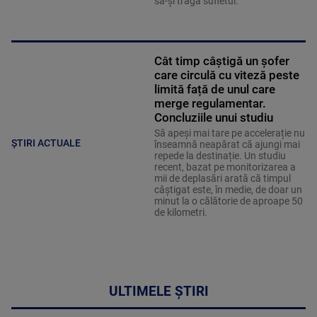
să-și tragă sufletul.
Cât timp câștigă un șofer
care circulă cu viteză peste
limită față de unul care
merge regulamentar.
Concluziile unui studiu
Să apeși mai tare pe accelerație nu
ȘTIRI ACTUALE
înseamnă neapărat că ajungi mai
repede la destinație. Un studiu
recent, bazat pe monitorizarea a
mii de deplasări arată că timpul
câștigat este, în medie, de doar un
minut la o călătorie de aproape 50
de kilometri.
ULTIMELE ȘTIRI