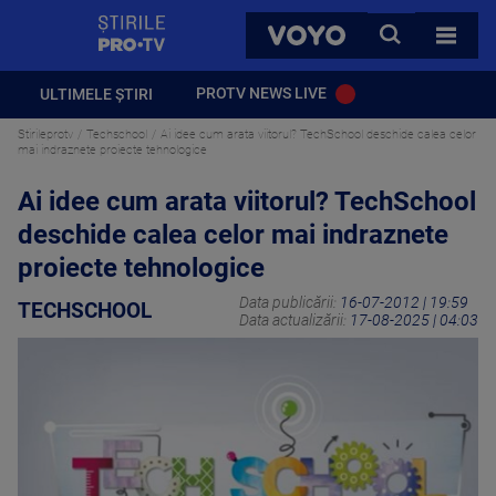
StirilePROTV
CAUTA
VOYO
TOATE 
PROTV NEWS LIVE
ULTIMELE ȘTIRI
Stirileprotv
Techschool
Ai idee cum arata viitorul? TechSchool deschide calea celor
mai indraznete proiecte tehnologice
Ai idee cum arata viitorul? TechSchool
deschide calea celor mai indraznete
proiecte tehnologice
Data publicării:
16-07-2012 | 19:59
TECHSCHOOL
Data actualizării:
17-08-2025 | 04:03