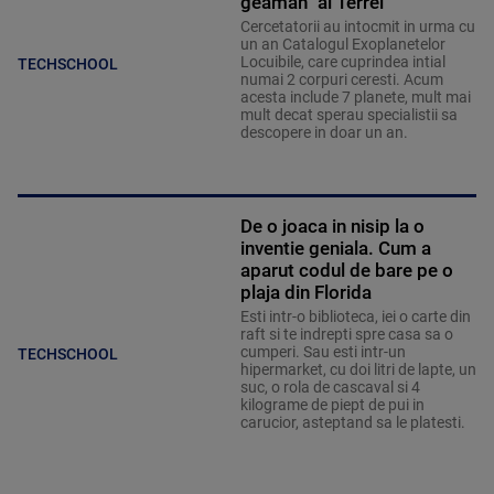
geaman" al Terrei
Cercetatorii au intocmit in urma cu
un an Catalogul Exoplanetelor
Locuibile, care cuprindea intial
TECHSCHOOL
numai 2 corpuri ceresti. Acum
acesta include 7 planete, mult mai
mult decat sperau specialistii sa
descopere in doar un an.
De o joaca in nisip la o
inventie geniala. Cum a
aparut codul de bare pe o
plaja din Florida
Esti intr-o biblioteca, iei o carte din
raft si te indrepti spre casa sa o
cumperi. Sau esti intr-un
TECHSCHOOL
hipermarket, cu doi litri de lapte, un
suc, o rola de cascaval si 4
kilograme de piept de pui in
carucior, asteptand sa le platesti.