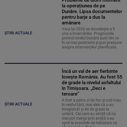
Probleme de ultim moment
la operațiunea de pe
Dunăre. Lipsa documentelor
pentru barje a dus la
amânare
Vara lui 2026 se dovedește a fi
ȘTIRI ACTUALE
una a încercărilor. Prognozele
privind nivelul Dunării sunt din ce
în ce mai pesimiste și pun presiune
asupra intervențiilor planificate.
Încă un val de aer fierbinte
lovește România. Au fost 55
de grade la nivelul asfaltului
în Timișoara. „Deci e
teroare”
A fost a patra zi de foc și cod roșu
ȘTIRI ACTUALE
în vestul țării, mai ales că s-au
înregistrat și 40 de grade la
umbră. Cei care au simțit că nu
mai pot merge prin arșiță s-au
oprit la punctele de hidratare ca