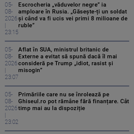
05-
Escrocheria „văduvelor negre” ia
08-
amploare în Rusia. „Găsește-ți un soldat
2026
și când va fi ucis vei primi 8 milioane de
|
ruble”
23:15
05-
Aflat în SUA, ministrul britanic de
08-
Externe a evitat să spună dacă îl mai
2026
consideră pe Trump „idiot, rasist și
|
misogin”
23:07
05-
Primăriile care nu se înrolează pe
08-
Ghiseul.ro pot rămâne fără finanțare. Cât
2026
timp mai au la dispoziție
|
23:02