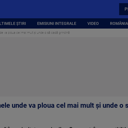
P
LTIMELE ȘTIRI
EMISIUNI INTEGRALE
VIDEO
ROMÂNIA,
e va ploua cel mai mult și unde o să cadă grindină
ele unde va ploua cel mai mult și unde o 