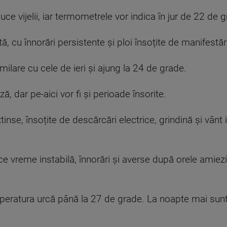
ce vijelii, iar termometrele vor indica în jur de 22 de 
, cu înnorări persistente și ploi însoțite de manifestări
milare cu cele de ieri și ajung la 24 de grade.
ză, dar pe-aici vor fi și perioade însorite.
tinse, însoțite de descărcări electrice, grindină și vân
ce vreme instabilă, înnorări și averse după orele amiez
mperatura urcă până la 27 de grade. La noapte mai sunt 