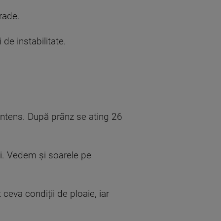
grade.
 de instabilitate.
t intens. După prânz se ating 26
ii. Vedem și soarele pe
ceva condiții de ploaie, iar