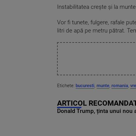
Instabilitatea crește și la munt
Vor fi tunete, fulgere, rafale p
litri de apă pe metru pătrat. Te
Etichete:
bucuresti
,
munte
,
romania
,
vr
ARTICOL RECOMANDAT
Donald Trump, ținta unui nou as