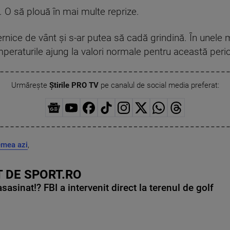
e. O să plouă în mai multe reprize.
uternice de vânt și s-ar putea să cadă grindină. În une
mperaturile ajung la valori normale pentru această peri
Urmărește
Știrile PRO TV
pe canalul de social media preferat:
emea azi
,
 DE SPORT.RO
asinat!? FBI a intervenit direct la terenul de golf