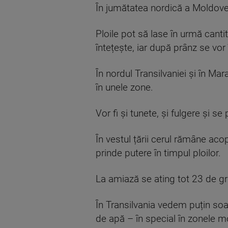
În jumătatea nordică a Moldove
Ploile pot să lase în urmă cantit
întețește, iar după prânz se vor
În nordul Transilvaniei și în M
în unele zone.
Vor fi și tunete, și fulgere și s
În vestul țării cerul rămâne acop
prinde putere în timpul ploilor.
La amiază se ating tot 23 de g
În Transilvania vedem puțin soar
de apă – în special în zonele 