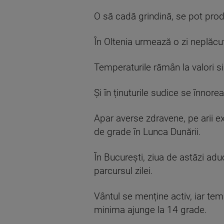
O să cadă grindină, se pot produ
În Oltenia urmează o zi neplăcută
Temperaturile rămân la valori si
Și în ținuturile sudice se înnorea
Apar averse zdravene, pe arii ex
de grade în Lunca Dunării.
În București, ziua de astăzi adu
parcursul zilei.
Vântul se menține activ, iar te
minima ajunge la 14 grade.