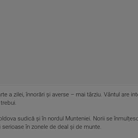
e a zilei, înnorări și averse – mai târziu. Vântul are in
trebui.
Moldova sudică și în nordul Munteniei. Norii se înmulțesc
i serioase în zonele de deal și de munte.