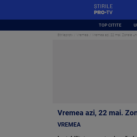
StirilePROTV
TOP CITITE
U
Stirileprotv
Vremea
Vremea azi, 22 mai. Zonele und
Vremea azi, 22 mai. Zon
VREMEA