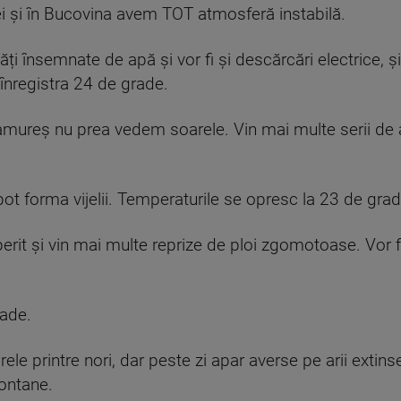
i și în Bucovina avem TOT atmosferă instabilă.
ăți însemnate de apă și vor fi și descărcări electrice, ș
 înregistra 24 de grade.
aramureș nu prea vedem soarele. Vin mai multe serii de
e pot forma vijelii. Temperaturile se opresc la 23 de grad
erit și vin mai multe reprize de ploi zgomotoase. Vor fi 
rade.
ele printre nori, dar peste zi apar averse pe arii extins
montane.