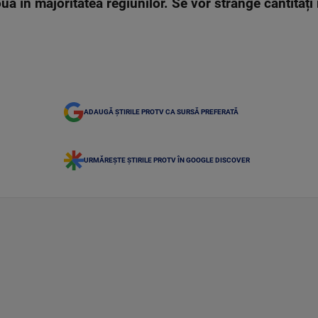
louă în majoritatea regiunilor. Se vor strânge cantităț
ADAUGĂ ȘTIRILE PROTV CA SURSĂ PREFERATĂ
URMĂREȘTE ȘTIRILE PROTV ÎN GOOGLE DISCOVER