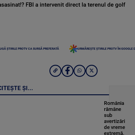
asinat!? FBI a intervenit direct la terenul de golf
UGĂ ȘTIRILE PROTV CA SURSĂ PREFERATĂ
URMĂREȘTE ȘTIRILE PROTV ÎN GOOGLE 
CITEȘTE ȘI...
România
rămâne
sub
avertizări
de vreme
extremă.