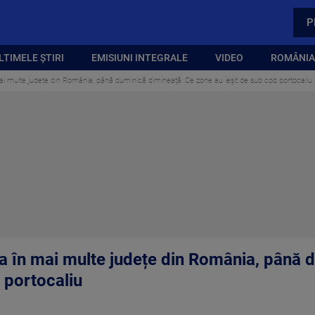
P
LTIMELE ȘTIRI
EMISIUNI INTEGRALE
VIDEO
ROMÂNIA,
i multe județe din România, până duminică dimineață. Ce zone au ieșit de sub cod portocaliu
 în mai multe județe din România, până 
 portocaliu