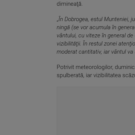
dimineaţă.
„
În Dobrogea, estul Munteniei, j
ningă (se vor acumula în general
vântului, cu viteze în general d
vizibilităţii. În restul zonei ate
moderat cantitativ, iar vântul v
Potrivit meteorologilor, duminică
spulberată, iar vizibilitatea scăz