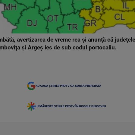
mbătă, avertizarea de vreme rea şi anunţă că judeţel
mboviţa şi Argeş ies de sub codul portocaliu.
ADAUGĂ ȘTIRILE PROTV CA SURSĂ PREFERATĂ
URMĂREȘTE ȘTIRILE PROTV ÎN GOOGLE DISCOVER