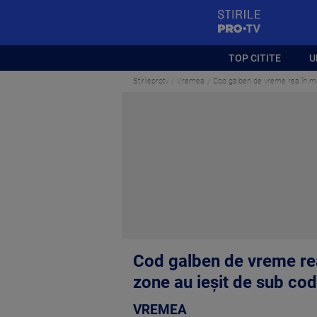
StirilePROTV
TOP CITITE
U
Stirileprotv
Vremea
Cod galben de vreme rea în ma
Cod galben de vreme rea
zone au ieșit de sub cod
VREMEA