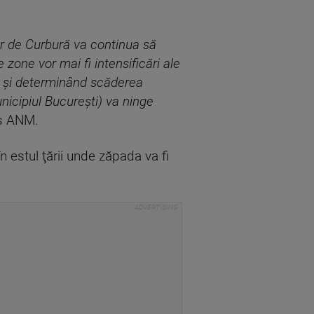
or de Curbură va continua să
zone vor mai fi intensificări ale
da şi determinând scăderea
municipiul Bucureşti) va ninge
is ANM.
în estul ţării unde zăpada va fi