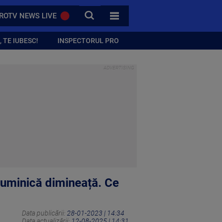
CAUTA
ROTV NEWS LIVE
TOATE CATEGORIILE
 TE IUBESC!
INSPECTORUL PRO
duminică dimineață. Ce
Data publicării:
28-01-2023 | 14:34
Data actualizării:
12-08-2025 | 14:31