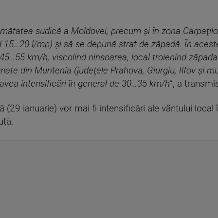
umătatea sudică a Moldovei, precum şi în zona Carpaţil
 15…20 l/mp) şi să se depună strat de zăpadă. În aceste 
e 45…55 km/h, viscolind ninsoarea, local troienind zăpa
nţionate din Muntenia (judeţele Prahova, Giurgiu, Ilfov şi 
a avea intensificări în general de 30…35 km/h
”, a transm
 (29 ianuarie) vor mai fi intensificări ale vântului local 
ută.