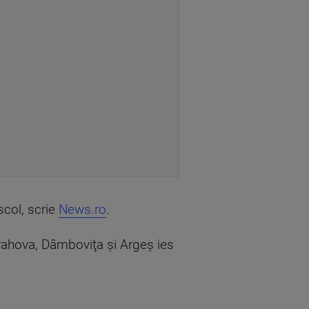
scol, scrie
News.ro
.
Prahova, Dâmboviţa şi Argeş ies