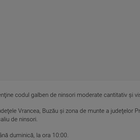
nţine codul galben de ninsori moderate cantitativ şi vi
judeţele Vrancea, Buzău şi zona de munte a judeţelor 
liu de ninsori.
 până duminică, la ora 10:00.