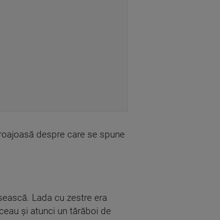
curoajoasă despre care se spune
ăsească. Lada cu zestre era
ăceau şi atunci un tărăboi de