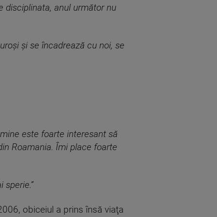
e disciplinata, anul următor nu
uroşi şi se încadrează cu noi, se
u mine este foarte interesant să
ă din Roamania. Îmi place foarte
i sperie.”
2006, obiceiul a prins însă viaţa