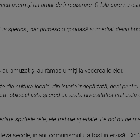
aceea avem şi un umăr de înregistrare. O lolă care nu est
t îs sperioşi, dar primesc o gogoaşă şi imediat devin buc
-au amuzat şi au rămas uimiţi la vederea lolelor.
rte din cultura locală, din istoria îndepărtată, deci pentr
orat obiceiul ăsta şi cred că arată diversitatea cultural
riate spiritele rele, ele trebuie speriate. Pe noi nu ne ma
teva secole, în anii comunismului a fost interzisă. Din 