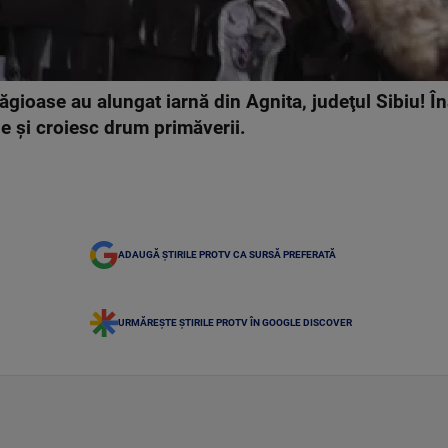
lăgioase au alungat iarnă din Agnita, judeţul Sibiu! 
le şi croiesc drum primăverii.
ADAUGĂ ȘTIRILE PROTV CA SURSĂ PREFERATĂ
URMĂREȘTE ȘTIRILE PROTV ÎN GOOGLE DISCOVER