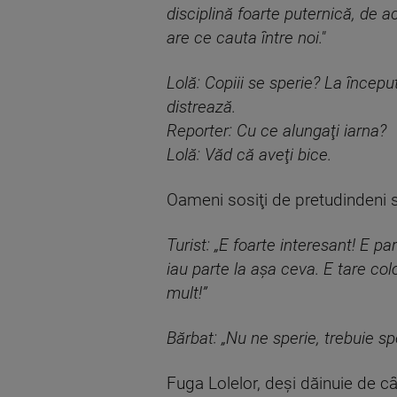
disciplină foarte puternică, de 
are ce cauta între noi."
Lolă: Copiii se sperie? La începu
distrează.
Reporter: Cu ce alungaţi iarna?
Lolă: Văd că aveţi bice.
Oameni sosiţi de pretudindeni s
Turist: „E foarte interesant! E pa
iau parte la aşa ceva. E tare col
mult!”
Bărbat: „Nu ne sperie, trebuie spe
Fuga Lolelor, deşi dăinuie de câ