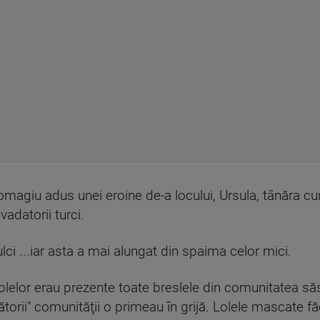
omagiu adus unei eroine de-a locului, Ursula, tânăra 
vadatorii turci.
ci ...iar asta a mai alungat din spaima celor mici.
 lolelor erau prezente toate breslele din comunitatea s
torii" comunităţii o primeau în grijă. Lolele mascate f