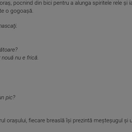
 oraş, pocnind din bici pentru a alunga spiritele rele şi 
te o gogoaşă.
mascaţi.
şătoare?
 nouă nu e frică.
un pic?
l oraşului, fiecare breaslă îşi prezintă meşteşugul şi 