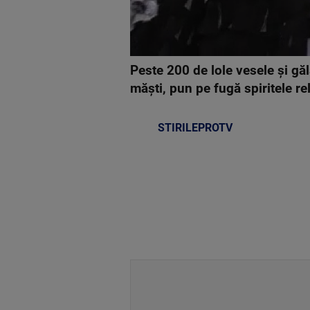
Peste 200 de lole vesele şi gă
măşti, pun pe fugă spiritele re
STIRILEPROTV