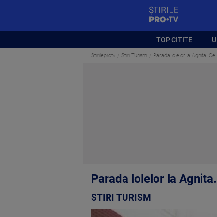
StirilePROTV
TOP CITITE
U
Stirileprotv
Stiri Turism
Parada lolelor la Agnita. C
Parada lolelor la Agnit
STIRI TURISM