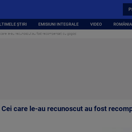
P
LTIMELE ȘTIRI
EMISIUNI INTEGRALE
VIDEO
ROMÂNIA,
ei care le-au recunoscut au fost recompensați cu gogoși
a. Cei care le-au recunoscut au fost recom