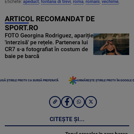
Etichete:
apeduct
,
fontana di trevi
,
roma
,
romani
,
vechime
,
ARTICOL RECOMANDAT DE
SPORT.RO
FOTO Georgina Rodriguez, apariție
'interzisă' pe rețele. Partenera lui
CR7 s-a fotografiat în costum de
baie pe barcă
UGĂ ȘTIRILE PROTV CA SURSĂ PREFERATĂ
URMĂREȘTE ȘTIRILE PROTV ÎN GOOGLE 
CITEȘTE ȘI...