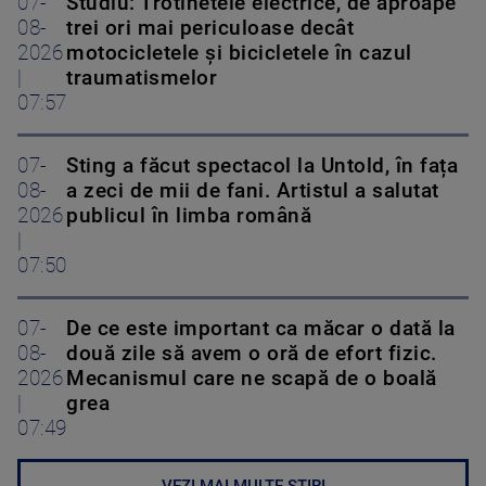
07-
Studiu: Trotinetele electrice, de aproape
08-
trei ori mai periculoase decât
2026
motocicletele și bicicletele în cazul
|
traumatismelor
07:57
07-
Sting a făcut spectacol la Untold, în fața
08-
a zeci de mii de fani. Artistul a salutat
2026
publicul în limba română
|
07:50
07-
De ce este important ca măcar o dată la
08-
două zile să avem o oră de efort fizic.
2026
Mecanismul care ne scapă de o boală
|
grea
07:49