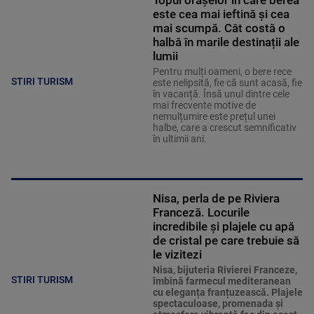
Topul orașelor în care berea
este cea mai ieftină și cea
mai scumpă. Cât costă o
halbă în marile destinații ale
lumii
Pentru mulți oameni, o bere rece
STIRI TURISM
este nelipsită, fie că sunt acasă, fie
în vacanță. Însă unul dintre cele
mai frecvente motive de
nemulțumire este prețul unei
halbe, care a crescut semnificativ
în ultimii ani.
Nisa, perla de pe Riviera
Franceză. Locurile
incredibile și plajele cu apă
de cristal pe care trebuie să
le vizitezi
Nisa, bijuteria Rivierei Franceze,
STIRI TURISM
îmbină farmecul mediteranean
cu eleganța franțuzească. Plajele
spectaculoase, promenada și