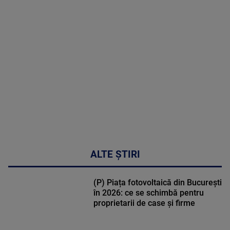
MAI
MULTE
DETALII
47:43
ALTE ȘTIRI
(P) Piața fotovoltaică din București
în 2026: ce se schimbă pentru
proprietarii de case și firme