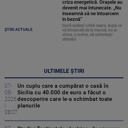
criza energetică. Orașele au
devenit mai întunecate. „Nu
înseamnă să ne întoarcem
în beznă”
Dacă spălați rufele seara, după ce
ȘTIRI ACTUALE
vă întoarceți de la muncă, nu ar
strica, o vreme, să schimbați
obiceiul.
ULTIMELE ȘTIRI
07-
Un cuplu care a cumpărat o casă în
08-
Sicilia cu 40.000 de euro a făcut o
2026
descoperire care le-a schimbat toate
|
planurile
08:07