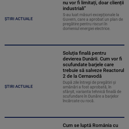
nu vor fi limitați, doar clienții
industriali”
S-au luat măsuri excepționale la
ȘTIRI ACTUALE
Guvern, care a aprobat un plan de
pregătire pentru riscuri în
domeniul energiei electrice.
Soluția finală pentru
devierea Dunării. Cum vor fi
scufundate barjele care
trebuie să salveze Reactorul
2 de la Cernavodă
După zile întregi de pregătiri și
ȘTIRI ACTUALE
amânări a fost aprobată, în
sfârșit, varianta tehnică finală de
scufundare în Dunăre a barjelor
încărcate cu rocă.
Cum se luptă România cu