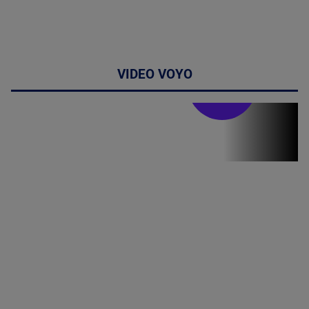
VIDEO VOYO
Stirile PRO TV
Stirile PRO
TV # 19.00 -
06 August
2026