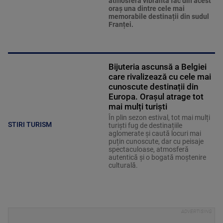
atmosfera vibrantă fac din acest
oraș una dintre cele mai
memorabile destinații din sudul
Franței.
Bijuteria ascunsă a Belgiei
care rivalizează cu cele mai
cunoscute destinații din
Europa. Orașul atrage tot
mai mulți turiști
În plin sezon estival, tot mai mulți
STIRI TURISM
turiști fug de destinațiile
aglomerate și caută locuri mai
puțin cunoscute, dar cu peisaje
spectaculoase, atmosferă
autentică și o bogată moștenire
culturală.