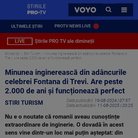
StirilePROTV
CAUTA
VOYO
TOATE 
PROTV NEWS LIVE
ULTIMELE ȘTIRI
LIVE
Știrile PRO TV ale dimineții
Stirileprotv
Stiri Turism
Minunea inginerească din adâncurile celebrei Fontana di
Trevi. Are peste 2.000 de ani și funcționează perfect
Minunea inginerească din adâncurile
celebrei Fontana di Trevi. Are peste
2.000 de ani și funcționează perfect
Data publicării:
19-08-2024 | 07:57
STIRI TURISM
Data actualizării:
11-08-2025 | 20:25
Nu e o noutate că romanii aveau cunoștințe
extraordinare de inginerie. O dovadă în acest
sens vine dintr-un loc mai puțin așteptat: din