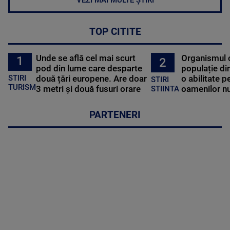
VEZI MAI MULTE ȘTIRI
TOP CITITE
Unde se află cel mai scurt
Organismul 
1
2
pod din lume care desparte
populație di
STIRI
două țări europene. Are doar
o abilitate p
STIRI
TURISM
3 metri și două fusuri orare
oamenilor nu
STIINTA
PARTENERI