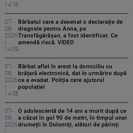
14:18
07-
Bărbatul care a desenat o declaraţie de
08-
dragoste pentru Anna, pe
2026
Transfăgărăşan, a fost identificat. Ce
|
amendă riscă. VIDEO
14:09
07-
Bărbat aflat în arest la domiciliu cu
08-
brățară electronică, dat în urmărire după
2026
ce a evadat. Poliția cere ajutorul
|
populației
14:08
07-
O adolescentă de 14 ani a murit după ce
08-
a căzut în gol 90 de metri, în timpul unei
2026
drumeții în Dolomiți, alături de părinți
|