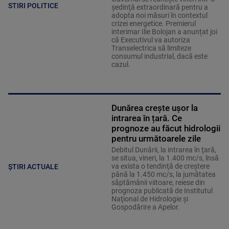
STIRI POLITICE
şedinţă extraordinară pentru a
adopta noi măsuri în contextul
crizei energetice. Premierul
interimar Ilie Bolojan a anunțat joi
că Executivul va autoriza
Transelectrica să limiteze
consumul industrial, dacă este
cazul.
Dunărea crește ușor la
intrarea în țară. Ce
prognoze au făcut hidrologii
pentru următoarele zile
Debitul Dunării, la intrarea în ţară,
se situa, vineri, la 1.400 mc/s, însă
va exista o tendinţă de creştere
ȘTIRI ACTUALE
până la 1.450 mc/s, la jumătatea
săptămânii viitoare, reiese din
prognoza publicată de Institutul
Naţional de Hidrologie şi
Gospodărire a Apelor.