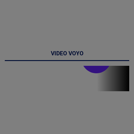
VIDEO VOYO
Stirile PRO TV
Stirile PRO
TV # 06.00 -