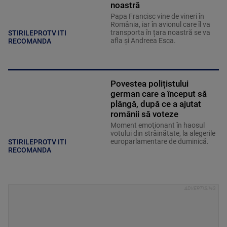
noastră
Papa Francisc vine de vineri în
România, iar în avionul care îl va
transporta în țara noastră se va
STIRILEPROTV ITI
afla și Andreea Esca.
RECOMANDA
Povestea polițistului
german care a început să
plângă, după ce a ajutat
românii să voteze
Moment emoţionant în haosul
votului din străinătate, la alegerile
europarlamentare de duminică.
STIRILEPROTV ITI
RECOMANDA