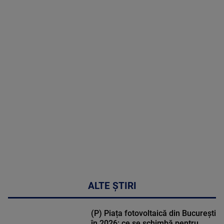
07 August
2026
MAI
MULTE
DETALII
03:33:11
ALTE ȘTIRI
(P) Piața fotovoltaică din București
în 2026: ce se schimbă pentru