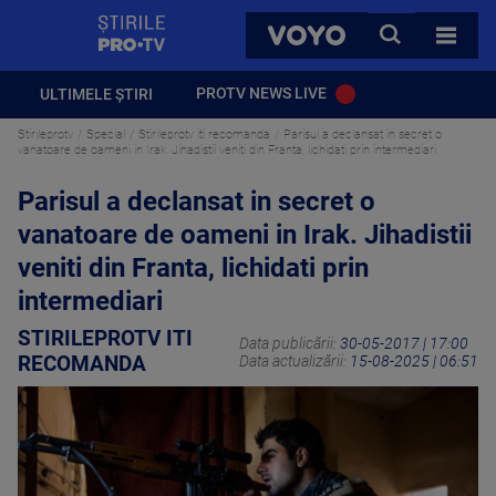
StirilePROTV
CAUTA
VOYO
TOATE 
PROTV NEWS LIVE
ULTIMELE ȘTIRI
Stirileprotv
Special
Stirileprotv iti recomanda
Parisul a declansat in secret o
vanatoare de oameni in Irak. Jihadistii veniti din Franta, lichidati prin intermediari
Parisul a declansat in secret o
vanatoare de oameni in Irak. Jihadistii
veniti din Franta, lichidati prin
intermediari
STIRILEPROTV ITI
Data publicării:
30-05-2017 | 17:00
RECOMANDA
Data actualizării:
15-08-2025 | 06:51