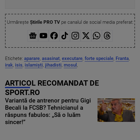
Urmărește
Știrile PRO TV
pe canalul de social media preferat:
Etichete:
aparare
,
asasinat
,
executare
,
forte speciale
,
Franta
,
irak
,
isis
,
islamiști
,
jihadisti
,
mosul
,
ARTICOL RECOMANDAT DE
SPORT.RO
Variantă de antrenor pentru Gigi
Becali la FCSB? Tehnicianul a
răspuns fabulos: „Să o luăm
sincer!”