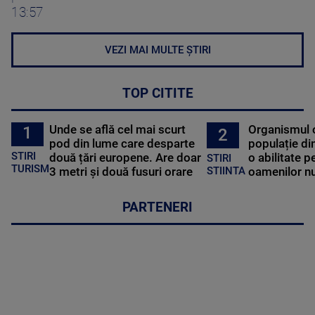
13:57
VEZI MAI MULTE ȘTIRI
TOP CITITE
Unde se află cel mai scurt
Organismul 
1
2
pod din lume care desparte
populație di
STIRI
două țări europene. Are doar
o abilitate p
STIRI
TURISM
3 metri și două fusuri orare
oamenilor nu
STIINTA
PARTENERI