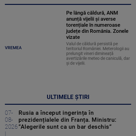
Pe lângă căldură, ANM
anunță vijelii și averse
torențiale în numeroase
județe din România. Zonele
vizate
Valul de căldură persistă pe
VREMEA
teritoriul României. Meterologii au
prelungit vineri dimineață
avertizările meteo de caniculă, dar
și de vijelii.
ULTIMELE ȘTIRI
07-
Rusia a început ingerința în
08-
prezidențialele din Franța. Ministru:
2026
”Alegerile sunt ca un bar deschis”
|