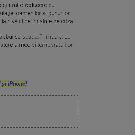
registrat o reducere cu
culaţiei oamenilor şi bunurilor
la nivelul de dinainte de criză.
trebui să scadă, în medie, cu
eştere a mediei temperaturilor
 și iPhone!