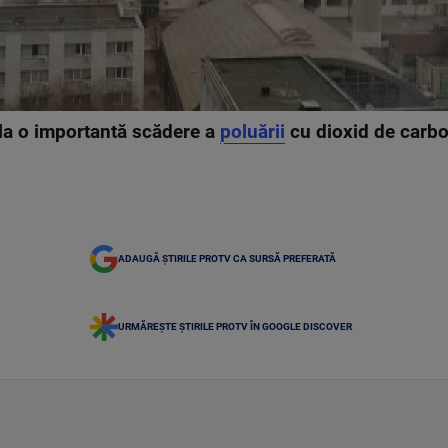
 la o importantă scădere a
poluării
cu dioxid de carbo
ADAUGĂ ȘTIRILE PROTV CA SURSĂ PREFERATĂ
URMĂREȘTE ȘTIRILE PROTV ÎN GOOGLE DISCOVER