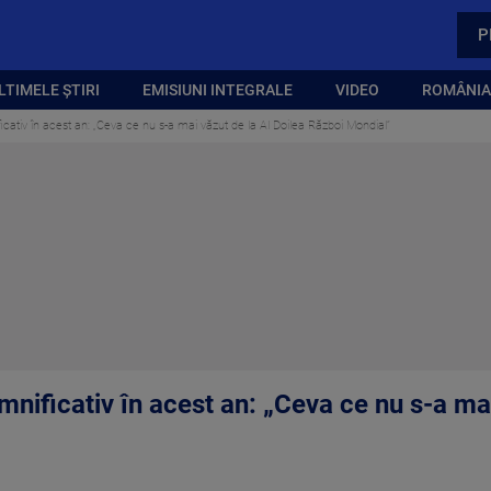
P
LTIMELE ȘTIRI
EMISIUNI INTEGRALE
VIDEO
ROMÂNIA,
cativ în acest an: „Ceva ce nu s-a mai văzut de la Al Doilea Război Mondial”
nificativ în acest an: „Ceva ce nu s-a mai