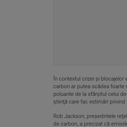
În contextul crizei şi blocajel
carbon ar putea scădea foarte m
poluante de la sfârşitul celui d
ştiinţă care fac estimări privind
Rob Jackson, preşedintele reţel
de carbon, a precizat că emisii