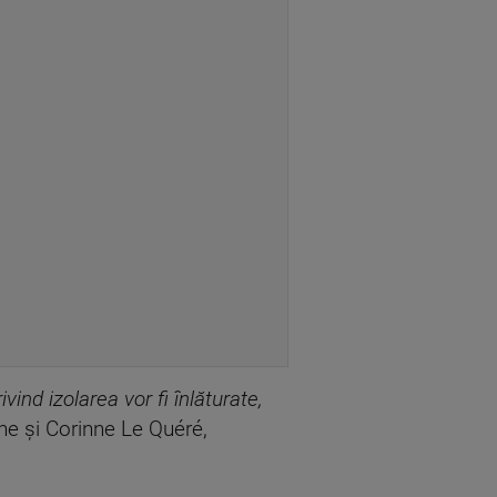
ind izolarea vor fi înlăturate,
ine şi Corinne Le Quéré,