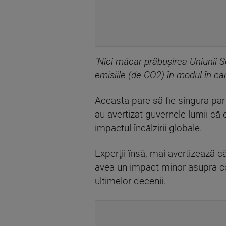
"Nici măcar prăbuşirea Uniunii Sov
emisiile (de CO2) în modul în ca
Aceasta pare să fie singura part
au avertizat guvernele lumii că 
impactul încălzirii globale.
Experţii însă, mai avertizează c
avea un impact minor asupra co
ultimelor decenii.