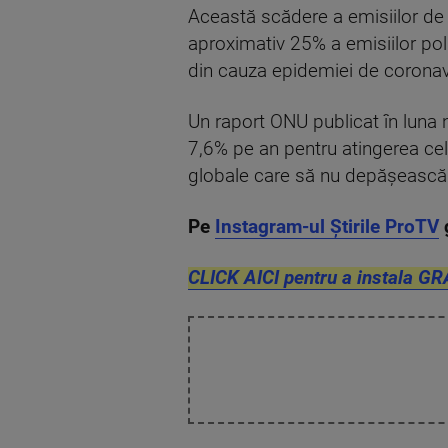
Această scădere a emisiilor de
aproximativ 25% a emisiilor polua
din cauza epidemiei de coronavir
Un raport ONU publicat în luna 
7,6% pe an pentru atingerea celu
globale care să nu depăşească 
Pe
Instagram-ul Știrile ProTV
CLICK AICI pentru a instala GR