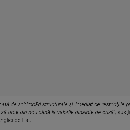
ă de schimbări structurale şi, imediat ce restricţiile priv
să urce din nou până la valorile dinainte de criză"
, susţ
ngliei de Est.