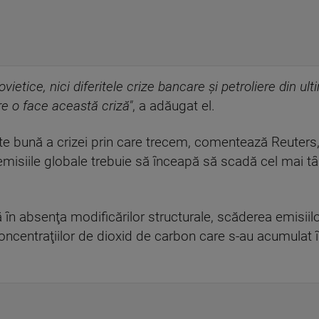
ietice, nici diferitele crize bancare şi petroliere din ult
re o face această criză"
, a adăugat el.
e bună a crizei prin care trecem, comentează Reuters, î
emisiile globale trebuie să înceapă să scadă cel mai tâ
ă în absenţa modificărilor structurale, scăderea emisii
ncentraţiilor de dioxid de carbon care s-au acumulat 