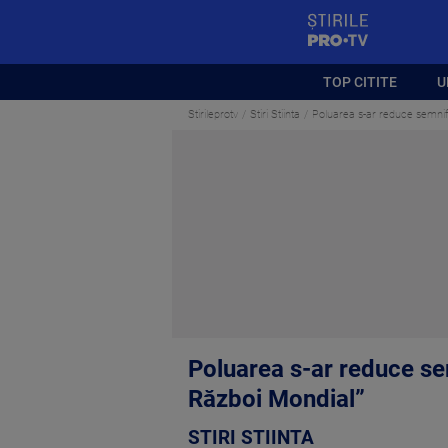
StirilePROTV
TOP CITITE
U
Stirileprotv
Stiri Stiinta
Poluarea s-ar reduce semnifi
Poluarea s-ar reduce sem
Război Mondial”
STIRI STIINTA