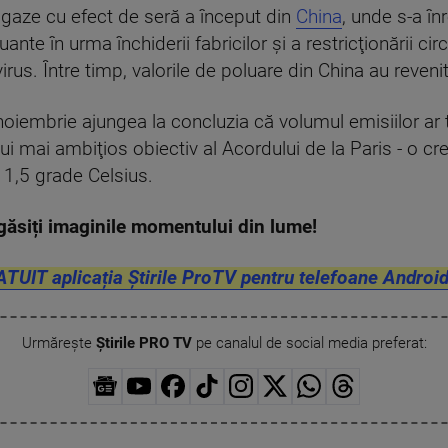
 gaze cu efect de seră a început din
China
, unde s-a în
nte în urma închiderii fabricilor şi a restricţionării cir
us. Între timp, valorile de poluare din China au revenit 
noiembrie ajungea la concluzia că volumul emisiilor ar 
i mai ambiţios obiectiv al Acordului de la Paris - o cr
1,5 grade Celsius.
găsiți imaginile momentului din lume!
ATUIT aplicația Știrile ProTV pentru telefoane Android
Urmărește
Știrile PRO TV
pe canalul de social media preferat: