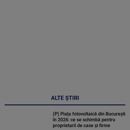
menopauză
poate
corecta
sindromul
cardio-
metabolic
MAI
MULTE
DETALII
17:46
ALTE ȘTIRI
(P) Piața fotovoltaică din București
în 2026: ce se schimbă pentru
proprietarii de case și firme