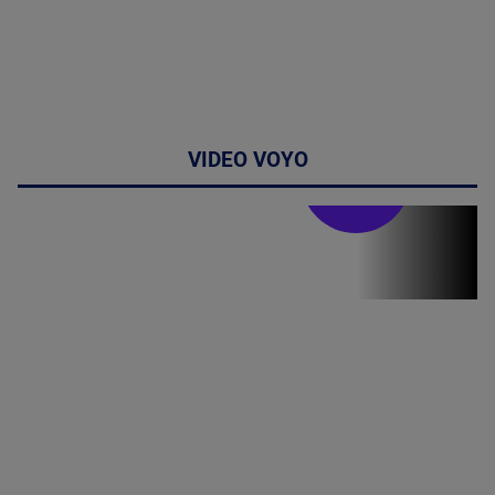
VIDEO VOYO
Doctor de
bine
(P) Terapia
hormonală în