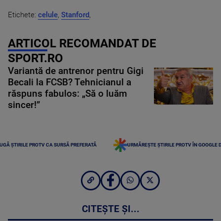
Etichete:
celule
,
Stanford
,
ARTICOL RECOMANDAT DE
SPORT.RO
Variantă de antrenor pentru Gigi
Becali la FCSB? Tehnicianul a
răspuns fabulos: „Să o luăm
sincer!”
UGĂ ȘTIRILE PROTV CA SURSĂ PREFERATĂ
URMĂREȘTE ȘTIRILE PROTV ÎN GOOGLE 
CITEȘTE ȘI...