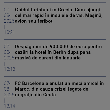
07-
Ghidul turistului în Grecia. Cum ajungi
08-
cel mai rapid în insulele de vis. Mașină,
2026
avion sau feribot
|
13:21
07-
Despăgubiri de 900.000 de euro pentru
08-
cazări la hotel în Berlin după pana
2026
masivă de curent din ianuarie
|
13:18
07-
FC Barcelona a anulat un meci amical în
08-
Maroc, din cauza crizei legate de
2026
migraţie din Ceuta
|
13:14