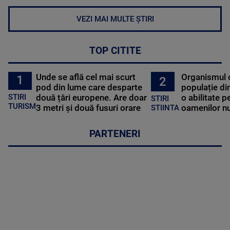
VEZI MAI MULTE ȘTIRI
TOP CITITE
Unde se află cel mai scurt
Organismul 
1
2
pod din lume care desparte
populație di
STIRI
două țări europene. Are doar
o abilitate p
STIRI
TURISM
3 metri și două fusuri orare
oamenilor nu
STIINTA
PARTENERI