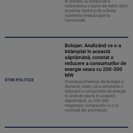
în Dunăre, cu scopul de a
redirecționa o parte din debit către
Dunărea Veche și de a limita
scăderea nivelului apei la
Cernavodă.
Bolojan: Analizând ce s-a
întâmplat în această
săptămână, constat o
reducere a consumurilor de
energie seara cu 200-300
MW
STIRI POLITICE
Premierul interimar Ilie Bolojan a
declarat, vineri, că a constatat o
reducere a consumului de energie
în orele de seară, în această
săptămână, cu 200-300
megawaţi, comparativ cu o zi
normală din anii trecuţi.