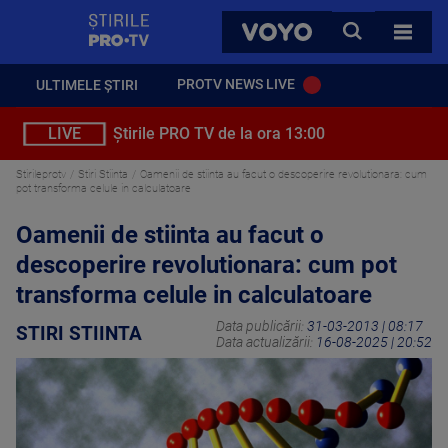
StirilePROTV
CAUTA
VOYO
TOATE 
PROTV NEWS LIVE
ULTIMELE ȘTIRI
LIVE
Știrile PRO TV de la ora 13:00
Stirileprotv
Stiri Stiinta
Oamenii de stiinta au facut o descoperire revolutionara: cum
pot transforma celule in calculatoare
Oamenii de stiinta au facut o
descoperire revolutionara: cum pot
transforma celule in calculatoare
Data publicării:
31-03-2013 | 08:17
STIRI STIINTA
Data actualizării:
16-08-2025 | 20:52