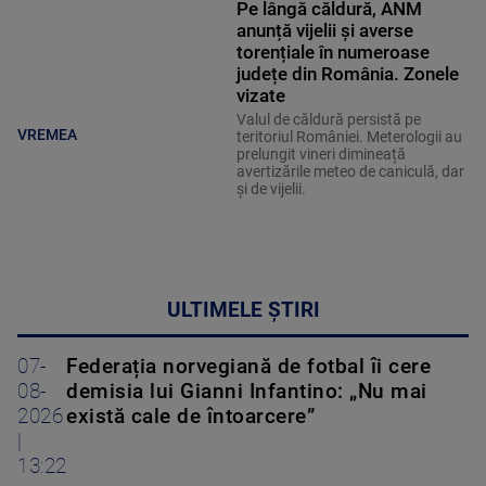
Pe lângă căldură, ANM
anunță vijelii și averse
torențiale în numeroase
județe din România. Zonele
vizate
Valul de căldură persistă pe
VREMEA
teritoriul României. Meterologii au
prelungit vineri dimineață
avertizările meteo de caniculă, dar
și de vijelii.
ULTIMELE ȘTIRI
07-
Federația norvegiană de fotbal îi cere
08-
demisia lui Gianni Infantino: „Nu mai
2026
există cale de întoarcere”
|
13:22