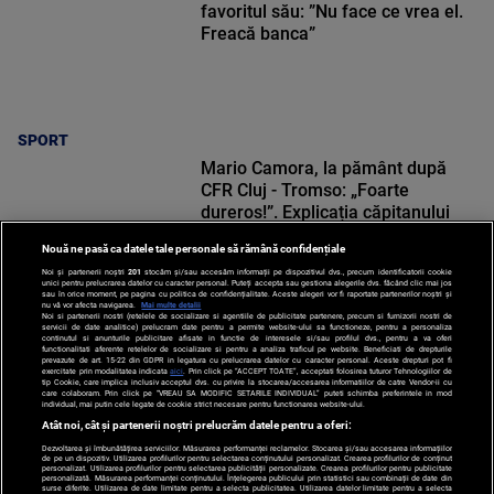
favoritul său: ”Nu face ce vrea el.
Freacă banca”
SPORT
Mario Camora, la pământ după
CFR Cluj - Tromso: „Foarte
dureros!”. Explicația căpitanului
Nouă ne pasă ca datele tale personale să rămână confidențiale
Noi și partenerii noștri
201
stocăm și/sau accesăm informații pe dispozitivul dvs., precum identificatorii cookie
unici pentru prelucrarea datelor cu caracter personal. Puteți accepta sau gestiona alegerile dvs. făcând clic mai jos
sau în orice moment, pe pagina cu politica de confidențialitate. Aceste alegeri vor fi raportate partenerilor noștri și
nu vă vor afecta navigarea.
Mai multe detalii
SPORT
Noi si partenerii nostri (retelele de socializare si agentiile de publicitate partenere, precum si furnizorii nostri de
servicii de date analitice) prelucram date pentru a permite website-ului sa functioneze, pentru a personaliza
continutul si anunturile publicitare afisate in functie de interesele si/sau profilul dvs., pentru a va oferi
functionalitati aferente retelelor de socializare si pentru a analiza traficul pe website. Beneficiati de drepturile
prevazute de art. 15-22 din GDPR in legatura cu prelucrarea datelor cu caracter personal. Aceste drepturi pot fi
exercitate prin modalitatea indicata
aici
. Prin click pe “ACCEPT TOATE”, acceptati folosirea tuturor Tehnologiilor de
tip Cookie, care implica inclusiv acceptul dvs. cu privire la stocarea/accesarea informatiilor de catre Vendor-ii cu
care colaboram. Prin click pe “VREAU SA MODIFIC SETARILE INDIVIDUAL” puteti schimba preferintele in mod
individual, mai putin cele legate de cookie strict necesare pentru functionarea website-ului.
Atât noi, cât și partenerii noștri prelucrăm datele pentru a oferi:
Dezvoltarea și îmbunătățirea serviciilor. Măsurarea performanței reclamelor. Stocarea și/sau accesarea informațiilor
de pe un dispozitiv. Utilizarea profilurilor pentru selectarea conținutului personalizat. Crearea profilurilor de conținut
personalizat. Utilizarea profilurilor pentru selectarea publicității personalizate. Crearea profilurilor pentru publicitate
personalizată. Măsurarea performanței conținutului. Înțelegerea publicului prin statistici sau combinații de date din
surse diferite. Utilizarea de date limitate pentru a selecta publicitatea. Utilizarea datelor limitate pentru a selecta