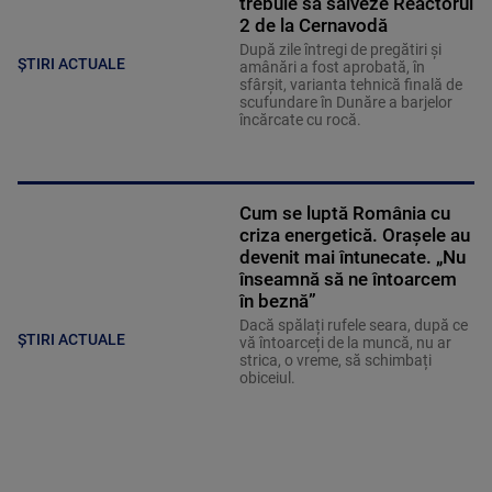
trebuie să salveze Reactorul
2 de la Cernavodă
După zile întregi de pregătiri și
ȘTIRI ACTUALE
amânări a fost aprobată, în
sfârșit, varianta tehnică finală de
scufundare în Dunăre a barjelor
încărcate cu rocă.
Cum se luptă România cu
criza energetică. Orașele au
devenit mai întunecate. „Nu
înseamnă să ne întoarcem
în beznă”
Dacă spălați rufele seara, după ce
ȘTIRI ACTUALE
vă întoarceți de la muncă, nu ar
strica, o vreme, să schimbați
obiceiul.