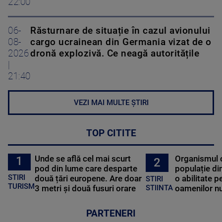
22:00
06-
Răsturnare de situație în cazul avionului
08-
cargo ucrainean din Germania vizat de o
2026
dronă explozivă. Ce neagă autoritățile
|
21:40
VEZI MAI MULTE ȘTIRI
TOP CITITE
Unde se află cel mai scurt
Organismul 
1
2
pod din lume care desparte
populație di
STIRI
două țări europene. Are doar
o abilitate p
STIRI
TURISM
3 metri și două fusuri orare
oamenilor nu
STIINTA
PARTENERI