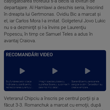
câştigătoarea trofeului s-a decis la lovituri de
departajare. Al Hamlawi a deschis seria, înscriind
în dreapta lui Gertmonas. Ovidiu Bic a marcat şi
el, iar Carlos Mora l-a imitat. Golgeterul Jovo Lukic
nu s-a dezminţit şi l-a învins pe Laurenţiu
Popescu, în timp ce Samuel Teles a adus în
avantaj Craiova.
RECOMANDĂRI VIDEO
Scufundarea celor 4 barje
Imagini spectaculoase cu
Speranță pentru persoanele
încărcate cu piatră pentru
suprafața Soarelui, surprinse în
alergice la câini. Cercetătorii au
redirecționarea curentului ...
cele mai mici detalii ...
creat exemplare ...
Veteranul Chipciu a înscris pe centrul porţii şi a
făcut 3-3. Romanchuk a marcat cu emoţii, după