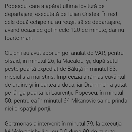
Popescu, care a apărat ultima lovitură de
departajare, executată de Iulian Cristea. În rest
cele două echipe nu au reuşit să se departajare,
având ocazii de gol în cele 120 de minute, dar nu
foarte mari.
Clujenii au avut apoi un gol anulat de VAR, pentru
ofsaid, în minutul 26, la Macalou, şi, după şutul
peste poartă expediat de Băluţă în minutul 33,
meciul s-a mai stins. Imprecizia a rămas cuvântul
de ordine şi în partea a doua, iar Drammeh a şutat
pe lângă poarta lui Laurenţiu Popescu, în minutul
50, pentru ca în minutul 64 Mikanovic să nu prindă
nici el spaţiul porţii.
Gertmonas a intervenit în minutul 79, la execuţia
lui Mekvabishvili şi, cu 0-0 după 90 de minute,