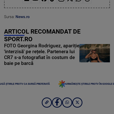
Sursa:
News.ro
ARTICOL RECOMANDAT DE
SPORT.RO
FOTO Georgina Rodriguez, apariție
'interzisă' pe rețele. Partenera lui
CR7 s-a fotografiat în costum de
baie pe barcă
UGĂ ȘTIRILE PROTV CA SURSĂ PREFERATĂ
URMĂREȘTE ȘTIRILE PROTV ÎN GOOGLE 