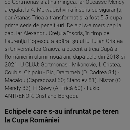
ce Gertmonas a atins mingea, iar Oucasse Mendy
a egalat la 4. Mekvabishvili a înscris cu siguranţă,
dar Atanas Trică a transformat şi a fost 5-5 după
prima serie de penalti-uri. De aici s-a mers cap la
cap, iar Alexandru Creţu a înscris, în timp ce
Laurenţiu Popescu a apărat şutul lui Iulian Cristea
şi Universitatea Craiova a cucerit a treia Cupă a
României în ultimii nouă ani, după cele din 2018 şi
2021. U CLUJ: Gertmonas - Mikanovic, I. Cristea,
Coubiş, Chipciu - Bic, Drammeh (D. Codrea 84) -
Macalou (Capradossi 60; Stanojev 81), Nistor (O.
Mendy 83), El Sawy (A. Trică 60) - Lukic.
ANTRENOR: Cristiano Bergodi.
Echipele care s-au înfruntat pe teren
la Cupa României