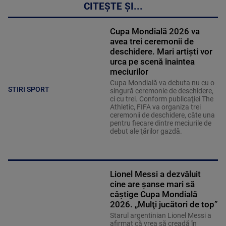
CITEȘTE ȘI...
Cupa Mondială 2026 va
avea trei ceremonii de
deschidere. Mari artiști vor
urca pe scenă înaintea
meciurilor
Cupa Mondială va debuta nu cu o
STIRI SPORT
singură ceremonie de deschidere,
ci cu trei. Conform publicaţiei The
Athletic, FIFA va organiza trei
ceremonii de deschidere, câte una
pentru fiecare dintre meciurile de
debut ale ţărilor gazdă.
Lionel Messi a dezvăluit
cine are șanse mari să
câștige Cupa Mondială
2026. „Mulţi jucători de top”
Starul argentinian Lionel Messi a
afirmat că vrea să creadă în