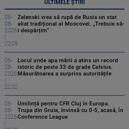
ULTIMELE ȘTIRI
06-
Zelenski vrea să rupă de Rusia un stat
08-
aliat tradițional al Moscovei. „Trebuie să-
2026
i despărțim”
|
22:09
06-
Locul unde apa mării a atins un record
08-
istoric de peste 33 de grade Celsius.
2026
Măsurătoarea a surprins autoritățile
|
22:02
06-
Umilință pentru CFR Cluj în Europa.
08-
Trupa din Gruia, învinsă cu 0-5, acasă, în
2026
Conference League
|