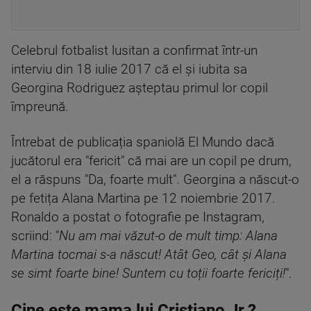
Celebrul fotbalist lusitan a confirmat într-un
interviu din 18 iulie 2017 că el și iubita sa
Georgina Rodriguez așteptau primul lor copil
împreună.
Întrebat de publicația spaniolă El Mundo dacă
jucătorul era "fericit" că mai are un copil pe drum,
el a răspuns "Da, foarte mult". Georgina a născut-o
pe fetița Alana Martina pe 12 noiembrie 2017.
Ronaldo a postat o fotografie pe Instagram,
scriind: "
Nu am mai văzut-o de mult timp: Alana
Martina tocmai s-a născut! Atât Geo, cât și Alana
se simt foarte bine! Suntem cu toții foarte fericiți!
".
Cine este mama lui Cristiano Jr.?