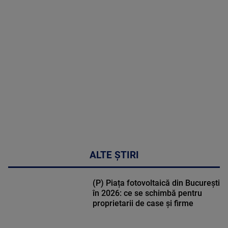
MAI
MULTE
DETALII
02:32:45
ALTE ȘTIRI
(P) Piața fotovoltaică din București
în 2026: ce se schimbă pentru
proprietarii de case și firme