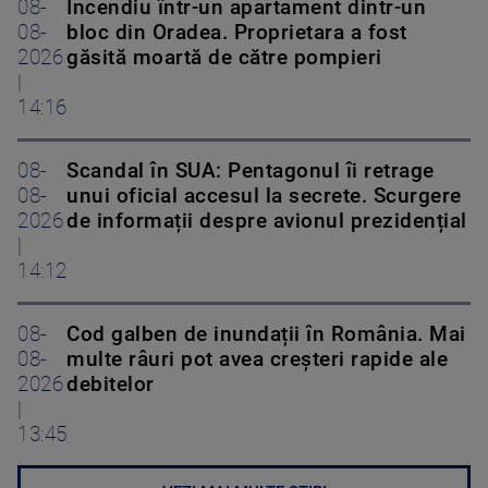
08-
Incendiu într-un apartament dintr-un
08-
bloc din Oradea. Proprietara a fost
2026
găsită moartă de către pompieri
|
14:16
08-
Scandal în SUA: Pentagonul îi retrage
08-
unui oficial accesul la secrete. Scurgere
2026
de informații despre avionul prezidențial
|
14:12
08-
Cod galben de inundații în România. Mai
08-
multe râuri pot avea creșteri rapide ale
2026
debitelor
|
13:45