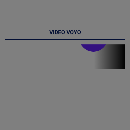
VIDEO VOYO
Stirile PRO TV
Stirile PRO
TV # 07.00 -
08 August
2026