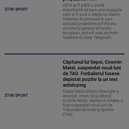
UEFA ar fi plătit o sumă
STIRI SPORT
importantă de bani unei angajate
care ar fi avut o relaţie cu Gianni
Infantino în perioada în care
actualul preşedinte al FIFA era
secretarul general al forului
european, potrivit unei anchete
realizate de Daily Telegraph.
Căpitanul lui Sepsi, Cosmin
Matei, suspendat nouă luni
de TAS. Fotbalistul fusese
depistat pozitiv la un test
antidoping
Clubul Sepsi Sfântu Gheorghe a
STIRI SPORT
anunțat, vineri, că jucătorul
Cosmin Matei, căpitanul echipei, a
fost suspendat nouă luni de
Tribunalul de Arbitraj Sportiv
(TAS).