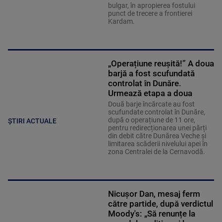
bulgar, în apropierea fostului
punct de trecere a frontierei
Kardam.
„Operațiune reușită!” A doua
barjă a fost scufundată
controlat în Dunăre.
Urmează etapa a doua
Două barje încărcate au fost
scufundate controlat în Dunăre,
după o operațiune de 11 ore,
ȘTIRI ACTUALE
pentru redirecționarea unei părți
din debit către Dunărea Veche și
limitarea scăderii nivelului apei în
zona Centralei de la Cernavodă.
Nicușor Dan, mesaj ferm
către partide, după verdictul
Moody's: „Să renunțe la