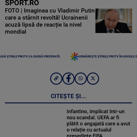
SPORT.RO
FOTO | Imaginea cu Vladimir Putin
care a stârnit revoltă! Ucrainenii
acuză lipsă de reacție la nivel
mondial
UGĂ ȘTIRILE PROTV CA SURSĂ PREFERATĂ
URMĂREȘTE ȘTIRILE PROTV ÎN GOOGLE 
CITEȘTE ȘI...
Infantino, implicat într-un
nou scandal. UEFA ar fi
plătit o angajată care a avut
o relație cu actualul
președinte FIFA