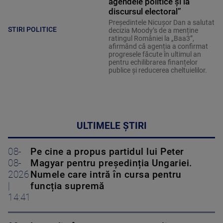
agendele politice şi la
discursul electoral”
Președintele Nicușor Dan a salutat
STIRI POLITICE
decizia Moody’s de a menține
ratingul României la „Baa3”,
afirmând că agenția a confirmat
progresele făcute în ultimul an
pentru echilibrarea finanțelor
publice și reducerea cheltuielilor.
ULTIMELE ȘTIRI
08-
Pe cine a propus partidul lui Peter
08-
Magyar pentru președinția Ungariei.
2026
Numele care intră în cursa pentru
|
funcția supremă
14:41