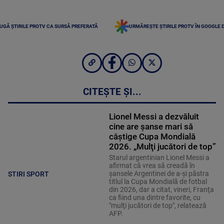
UGĂ ȘTIRILE PROTV CA SURSĂ PREFERATĂ
URMĂREȘTE ȘTIRILE PROTV ÎN GOOGLE 
CITEȘTE ȘI...
Lionel Messi a dezvăluit
cine are șanse mari să
câștige Cupa Mondială
2026. „Mulţi jucători de top”
Starul argentinian Lionel Messi a
afirmat că vrea să creadă în
şansele Argentinei de a-şi păstra
STIRI SPORT
titlul la Cupa Mondială de fotbal
din 2026, dar a citat, vineri, Franţa
ca fiind una dintre favorite, cu
"mulţi jucători de top", relatează
AFP.