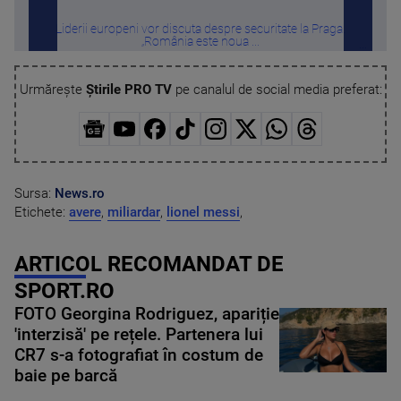
Liderii europeni vor discuta despre securitate la Praga.
Cu c
„România este noua ...
Urmărește
Știrile PRO TV
pe canalul de social media preferat:
Sursa:
News.ro
Etichete:
avere
,
miliardar
,
lionel messi
,
ARTICOL RECOMANDAT DE
SPORT.RO
FOTO Georgina Rodriguez, apariție
'interzisă' pe rețele. Partenera lui
CR7 s-a fotografiat în costum de
baie pe barcă