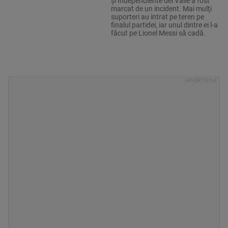
şi Independiente del Valle a fost
marcat de un incident. Mai mulţi
suporteri au intrat pe teren pe
finalul partidei, iar unul dintre ei l-a
făcut pe Lionel Messi să cadă.