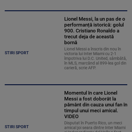
Lionel Messi, la un pas de o
performanță istorică: golul
900. Cristiano Ronaldo a
trecut deja de această
bornă
Lionel Messi a înscris din nou în
STIRI SPORT
victoria lui Inter Miami cu 2-1
împotriva lui D.C. United, sâmbătă,
în MLS, marcând al 899-lea gol din
carieră, scrie AFP.
Momentul în care Lionel
Messi a fost doborât la
pământ din cauza unui fan în
timpul unui meci amical.
VIDEO
Disputat în Puerto Rico, un meci
STIRI SPORT
amical joi seara dintre Inter Miami