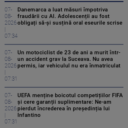
07-
Danemarca a luat măsuri împotriva
08-
fraudării cu AI. Adolescenții au fost
2026
obligați să-și susțină oral eseurile scrise
|
07:34
07-
Un motociclist de 23 de ani a murit într-
08-
un accident grav la Suceava. Nu avea
2026
permis, iar vehiculul nu era înmatriculat
|
07:31
07-
UEFA menține boicotul competițiilor FIFA
08-
și cere garanții suplimentare: Ne-am
2026
pierdut încrederea în președinția lui
|
Infantino
07:31