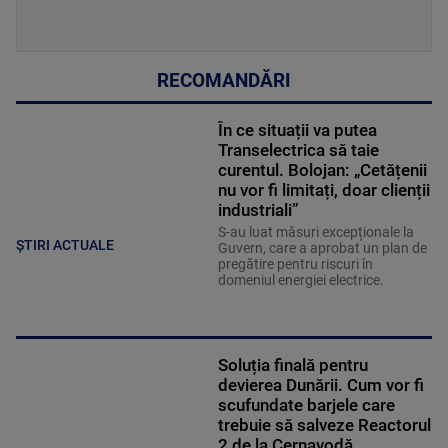
RECOMANDĂRI
În ce situații va putea
Transelectrica să taie
curentul. Bolojan: „Cetățenii
nu vor fi limitați, doar clienții
industriali”
S-au luat măsuri excepționale la
ȘTIRI ACTUALE
Guvern, care a aprobat un plan de
pregătire pentru riscuri în
domeniul energiei electrice.
Soluția finală pentru
devierea Dunării. Cum vor fi
scufundate barjele care
trebuie să salveze Reactorul
2 de la Cernavodă