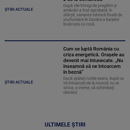
După zile întregi de pregătiri și
ȘTIRI ACTUALE
amânări a fost aprobată, în
sfârșit, varianta tehnică finală de
scufundare în Dunăre a barjelor
încărcate cu rocă.
Cum se luptă România cu
criza energetică. Orașele au
devenit mai întunecate. „Nu
înseamnă să ne întoarcem
în beznă”
Dacă spălați rufele seara, după ce
ȘTIRI ACTUALE
vă întoarceți de la muncă, nu ar
strica, o vreme, să schimbați
obiceiul.
ULTIMELE ȘTIRI