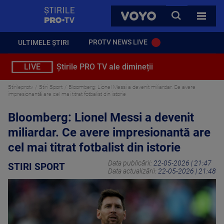
StirilePROTV
CAUTA
VOYO
TOATE 
PROTV NEWS LIVE
ULTIMELE ȘTIRI
LIVE
Știrile PRO TV ale dimineții
Stirileprotv
Stiri Sport
Bloomberg: Lionel Messi a devenit miliardar. Ce avere
impresionantă are cel mai titrat fotbalist din istorie
Bloomberg: Lionel Messi a devenit
miliardar. Ce avere impresionantă are
cel mai titrat fotbalist din istorie
Data publicării:
22-05-2026 | 21:47
STIRI SPORT
Data actualizării:
22-05-2026 | 21:48