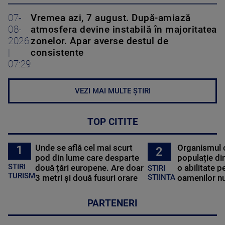
07-
Vremea azi, 7 august. După-amiază
08-
atmosfera devine instabilă în majoritatea
2026
zonelor. Apar averse destul de
|
consistente
07:29
VEZI MAI MULTE ȘTIRI
TOP CITITE
Unde se află cel mai scurt
Organismul 
1
2
pod din lume care desparte
populație di
STIRI
două țări europene. Are doar
o abilitate p
STIRI
TURISM
3 metri și două fusuri orare
oamenilor nu
STIINTA
PARTENERI