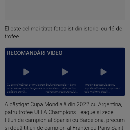
El este cel mai titrat fotbalist din istorie, cu 46 de
trofee.
RECOMANDĂRI VIDEO
Cu ce era încărcat avionul cargo
Scufundarea celor 4 barje
Imagini spectaculoase cu
ucrainean Antonov lângă care s-
încărcate cu piatră pentru
suprafața Soarelui, surprinse în
a găsit o dronă ...
redirecționarea curentului ...
cele mai mici detalii ...
A câştigat Cupa Mondială din 2022 cu Argentina,
patru trofee UEFA Champions League şi zece
titluri de campion al Spaniei cu Barcelona, precum
şi două titluri de campion al Franţei cu Paris Saint-