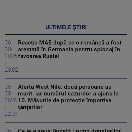
ULTIMELE ȘTIRI
06-
Reacția MAE după ce o româncă a fost
08-
arestată în Germania pentru spionaj în
2026
favoarea Rusiei
|
23:02
06-
Alerta West Nile: două persoane au
08-
murit, iar numărul cazurilor a ajuns la
2026
10. Măsurile de protecție împotriva
|
țânțarilor
22:51
06-
Ce le-a spus Donald Trump donatorilor