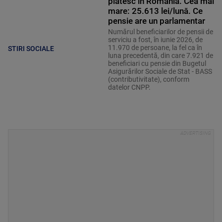
plătesc în România. Cea mai
mare: 25.613 lei/lună. Ce
pensie are un parlamentar
Numărul beneficiarilor de pensii de
serviciu a fost, în iunie 2026, de
11.970 de persoane, la fel ca în
STIRI SOCIALE
luna precedentă, din care 7.921 de
beneficiari cu pensie din Bugetul
Asigurărilor Sociale de Stat - BASS
(contributivitate), conform
datelor CNPP.