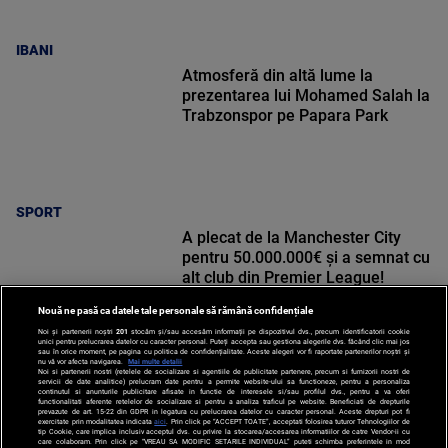
IBANI
Atmosferă din altă lume la
prezentarea lui Mohamed Salah la
Trabzonspor pe Papara Park
SPORT
A plecat de la Manchester City
pentru 50.000.000€ și a semnat cu
alt club din Premier League!
Nouă ne pasă ca datele tale personale să rămână confidențiale
Noi și partenerii noștri
201
stocăm și/sau accesăm informații pe dispozitivul dvs., precum identificatorii cookie
unici pentru prelucrarea datelor cu caracter personal. Puteți accepta sau gestiona alegerile dvs. făcând clic mai jos
sau în orice moment, pe pagina cu politica de confidențialitate. Aceste alegeri vor fi raportate partenerilor noștri și
nu vă vor afecta navigarea.
Mai multe detalii
SPORT
Noi si partenerii nostri (retelele de socializare si agentiile de publicitate partenere, precum si furnizorii nostri de
servicii de date analitice) prelucram date pentru a permite website-ului sa functioneze, pentru a personaliza
continutul si anunturile publicitare afisate in functie de interesele si/sau profilul dvs., pentru a va oferi
functionalitati aferente retelelor de socializare si pentru a analiza traficul pe website. Beneficiati de drepturile
prevazute de art. 15-22 din GDPR in legatura cu prelucrarea datelor cu caracter personal. Aceste drepturi pot fi
exercitate prin modalitatea indicata
aici
. Prin click pe “ACCEPT TOATE”, acceptati folosirea tuturor Tehnologiilor de
tip Cookie, care implica inclusiv acceptul dvs. cu privire la stocarea/accesarea informatiilor de catre Vendor-ii cu
care colaboram. Prin click pe “VREAU SA MODIFIC SETARILE INDIVIDUAL” puteti schimba preferintele in mod