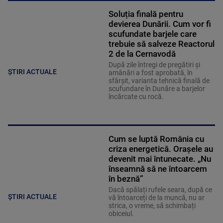
Soluția finală pentru
devierea Dunării. Cum vor fi
scufundate barjele care
trebuie să salveze Reactorul
2 de la Cernavodă
După zile întregi de pregătiri și
ȘTIRI ACTUALE
amânări a fost aprobată, în
sfârșit, varianta tehnică finală de
scufundare în Dunăre a barjelor
încărcate cu rocă.
Cum se luptă România cu
criza energetică. Orașele au
devenit mai întunecate. „Nu
înseamnă să ne întoarcem
în beznă”
Dacă spălați rufele seara, după ce
ȘTIRI ACTUALE
vă întoarceți de la muncă, nu ar
strica, o vreme, să schimbați
obiceiul.