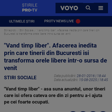
StirilePROTV
CAUTA
VOYO
TOATE 
PROTV NEWS LIVE
ULTIMELE ȘTIRI
Stirileprotv
Stiri Sociale
"Vand timp liber". Afacerea inedita prin care tinerii din
Bucuresti isi transforma orele libere intr-o sursa de venit
"Vand timp liber". Afacerea inedita
prin care tinerii din Bucuresti isi
transforma orele libere intr-o sursa de
venit
Data publicării:
28-01-2016 | 18:44
STIRI SOCIALE
Data actualizării:
15-08-2025 | 18:45
"Vand timp liber" - asa suna anuntul, unor tineri
care isi ofera cateva ore din zi pentru a-i ajuta
pe cei foarte ocupati.