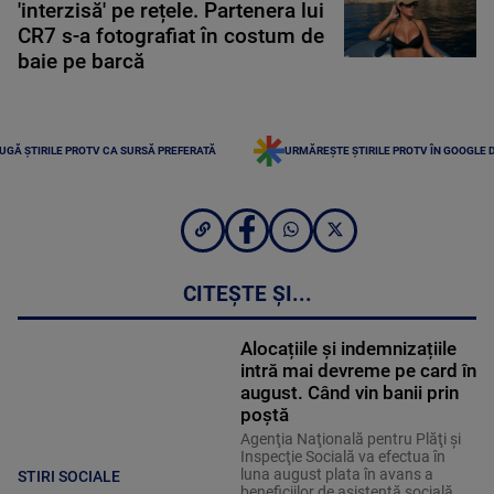
'interzisă' pe rețele. Partenera lui
CR7 s-a fotografiat în costum de
baie pe barcă
UGĂ ȘTIRILE PROTV CA SURSĂ PREFERATĂ
URMĂREȘTE ȘTIRILE PROTV ÎN GOOGLE 
CITEȘTE ȘI...
Alocațiile și indemnizațiile
intră mai devreme pe card în
august. Când vin banii prin
poștă
Agenţia Naţională pentru Plăţi şi
Inspecţie Socială va efectua în
luna august plata în avans a
STIRI SOCIALE
beneficiilor de asistenţă socială