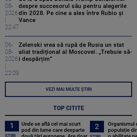
08-
despre succesorul său pentru alegerile
2026
din 2028. Pe cine a ales între Rubio și
|
Vance
22:47
06-
Zelenski vrea să rupă de Rusia un stat
08-
aliat tradițional al Moscovei. „Trebuie să-
2026
i despărțim”
|
22:09
VEZI MAI MULTE ȘTIRI
TOP CITITE
Unde se află cel mai scurt
Organismul 
1
2
pod din lume care desparte
populație di
STIRI
două țări europene. Are doar
o abilitate p
STIRI