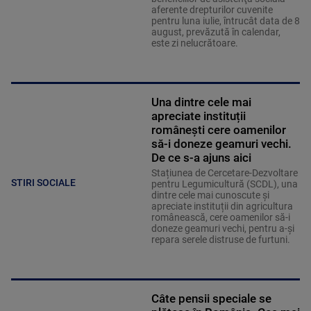
aferente drepturilor cuvenite
pentru luna iulie, întrucât data de 8
august, prevăzută în calendar,
este zi nelucrătoare.
Una dintre cele mai
apreciate instituții
românești cere oamenilor
să-i doneze geamuri vechi.
De ce s-a ajuns aici
Stațiunea de Cercetare-Dezvoltare
STIRI SOCIALE
pentru Legumicultură (SCDL), una
dintre cele mai cunoscute și
apreciate instituții din agricultura
românească, cere oamenilor să-i
doneze geamuri vechi, pentru a-și
repara serele distruse de furtuni.
Câte pensii speciale se