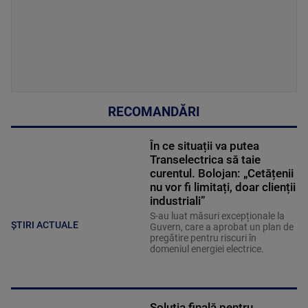
RECOMANDĂRI
În ce situații va putea
Transelectrica să taie
curentul. Bolojan: „Cetățenii
nu vor fi limitați, doar clienții
industriali”
S-au luat măsuri excepționale la
ȘTIRI ACTUALE
Guvern, care a aprobat un plan de
pregătire pentru riscuri în
domeniul energiei electrice.
Soluția finală pentru