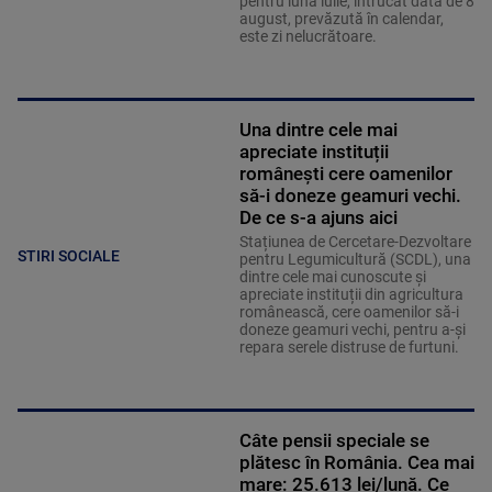
pentru luna iulie, întrucât data de 8
august, prevăzută în calendar,
este zi nelucrătoare.
Una dintre cele mai
apreciate instituții
românești cere oamenilor
să-i doneze geamuri vechi.
De ce s-a ajuns aici
Stațiunea de Cercetare-Dezvoltare
STIRI SOCIALE
pentru Legumicultură (SCDL), una
dintre cele mai cunoscute și
apreciate instituții din agricultura
românească, cere oamenilor să-i
doneze geamuri vechi, pentru a-și
repara serele distruse de furtuni.
Câte pensii speciale se
plătesc în România. Cea mai
mare: 25.613 lei/lună. Ce