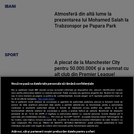
IBANI
Atmosferă din altă lume la
prezentarea lui Mohamed Salah la
Trabzonspor pe Papara Park
SPORT
A plecat de la Manchester City
pentru 50.000.000€ și a semnat cu
alt club din Premier League!
Nouă ne pasă ca datele tale personale să rămână confidențiale
Noi și partenerii noștri
201
stocăm și/sau accesăm informații pe dispozitivul dvs., precum identificatorii cookie
unici pentru prelucrarea datelor cu caracter personal. Puteți accepta sau gestiona alegerile dvs. făcând clic mai jos
sau în orice moment, pe pagina cu politica de confidențialitate. Aceste alegeri vor fi raportate partenerilor noștri și
nu vă vor afecta navigarea.
Mai multe detalii
Noi si partenerii nostri (retelele de socializare si agentiile de publicitate partenere, precum si furnizorii nostri de
SPORT
servicii de date analitice) prelucram date pentru a permite website-ului sa functioneze, pentru a personaliza
continutul si anunturile publicitare afisate in functie de interesele si/sau profilul dvs., pentru a va oferi
functionalitati aferente retelelor de socializare si pentru a analiza traficul pe website. Beneficiati de drepturile
prevazute de art. 15-22 din GDPR in legatura cu prelucrarea datelor cu caracter personal. Aceste drepturi pot fi
exercitate prin modalitatea indicata
aici
. Prin click pe “ACCEPT TOATE”, acceptati folosirea tuturor Tehnologiilor de
tip Cookie, care implica inclusiv acceptul dvs. cu privire la stocarea/accesarea informatiilor de catre Vendor-ii cu
care colaboram. Prin click pe “VREAU SA MODIFIC SETARILE INDIVIDUAL” puteti schimba preferintele in mod
individual, mai putin cele legate de cookie strict necesare pentru functionarea website-ului.
Atât noi, cât și partenerii noștri prelucrăm datele pentru a oferi: