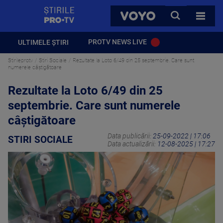
StirilePROTV
CAUTA
VOYO
TOATE 
PROTV NEWS LIVE
ULTIMELE ȘTIRI
Stirileprotv
Stiri Sociale
Rezultate la Loto 6/49 din 25 septembrie. Care sunt
numerele câștigătoare
Rezultate la Loto 6/49 din 25
septembrie. Care sunt numerele
câștigătoare
Data publicării:
25-09-2022 | 17:06
STIRI SOCIALE
Data actualizării:
12-08-2025 | 17:27