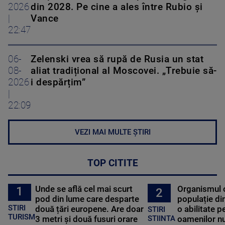
2026
din 2028. Pe cine a ales între Rubio și
|
Vance
22:47
06-
Zelenski vrea să rupă de Rusia un stat
08-
aliat tradițional al Moscovei. „Trebuie să-
2026
i despărțim”
|
22:09
VEZI MAI MULTE ȘTIRI
TOP CITITE
Unde se află cel mai scurt
Organismul 
1
2
pod din lume care desparte
populație di
STIRI
două țări europene. Are doar
o abilitate p
STIRI
TURISM
3 metri și două fusuri orare
oamenilor nu
STIINTA