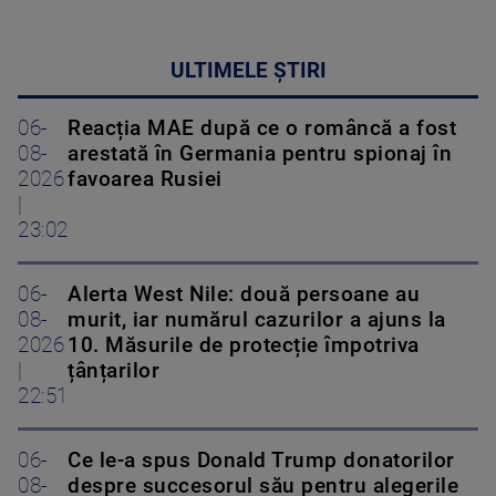
ULTIMELE ȘTIRI
06-
Reacția MAE după ce o româncă a fost
08-
arestată în Germania pentru spionaj în
2026
favoarea Rusiei
|
23:02
06-
Alerta West Nile: două persoane au
08-
murit, iar numărul cazurilor a ajuns la
2026
10. Măsurile de protecție împotriva
|
țânțarilor
22:51
06-
Ce le-a spus Donald Trump donatorilor
08-
despre succesorul său pentru alegerile