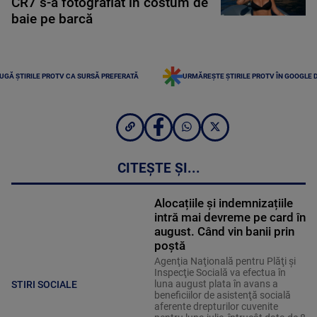
CR7 s-a fotografiat în costum de
baie pe barcă
UGĂ ȘTIRILE PROTV CA SURSĂ PREFERATĂ
URMĂREȘTE ȘTIRILE PROTV ÎN GOOGLE 
CITEȘTE ȘI...
Alocațiile și indemnizațiile
intră mai devreme pe card în
august. Când vin banii prin
poștă
Agenţia Naţională pentru Plăţi şi
Inspecţie Socială va efectua în
luna august plata în avans a
STIRI SOCIALE
beneficiilor de asistenţă socială
aferente drepturilor cuvenite