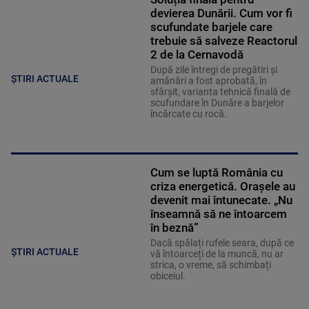
devierea Dunării. Cum vor fi
scufundate barjele care
trebuie să salveze Reactorul
2 de la Cernavodă
După zile întregi de pregătiri și
ȘTIRI ACTUALE
amânări a fost aprobată, în
sfârșit, varianta tehnică finală de
scufundare în Dunăre a barjelor
încărcate cu rocă.
Cum se luptă România cu
criza energetică. Orașele au
devenit mai întunecate. „Nu
înseamnă să ne întoarcem
în beznă”
Dacă spălați rufele seara, după ce
ȘTIRI ACTUALE
vă întoarceți de la muncă, nu ar
strica, o vreme, să schimbați
obiceiul.