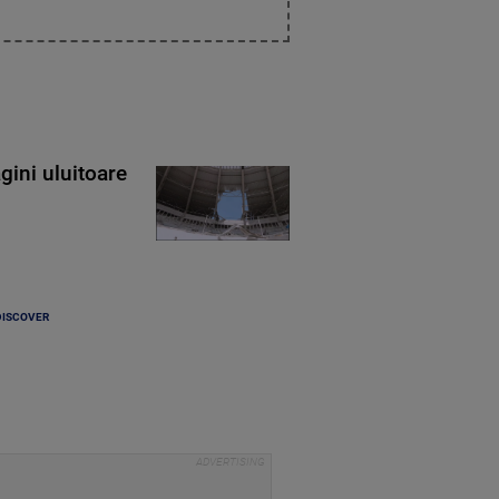
gini uluitoare
DISCOVER