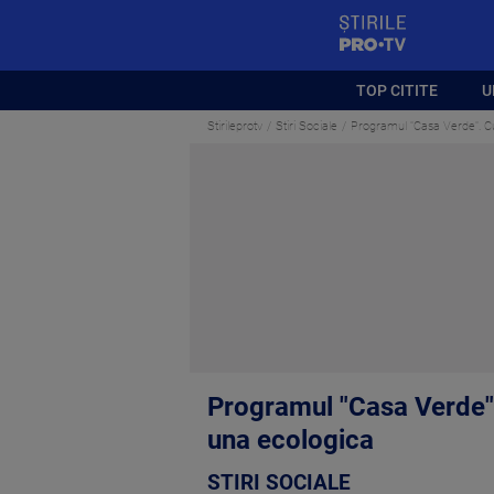
StirilePROTV
TOP CITITE
U
Stirileprotv
Stiri Sociale
Programul "Casa Verde". Cum
Programul "Casa Verde". 
una ecologica
STIRI SOCIALE