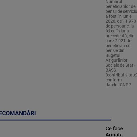
Numărul
beneficiarilor de
pensii de servici
a fost, în iunie
2026, de 11.970
de persoane, la
fel ca în luna
precedentă, din
care 7.921 de
beneficiari cu
pensie din
Bugetul
Asigurărilor
Sociale de Stat -
BASS
(contributivitate)
conform
datelor CNPP.
ECOMANDĂRI
Ce face
Armata