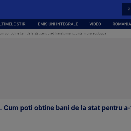
P
LTIMELE ȘTIRI
EMISIUNI INTEGRALE
VIDEO
ROMÂNIA,
 poti obtine bani de la stat pentru a-ti transforma locuinta in una ecologica
Cum poti obtine bani de la stat pentru a-t