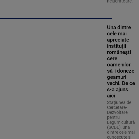
nelucrătoare.
Una dintre
cele mai
apreciate
instituții
românești
cere
oamenilor
să-i doneze
geamuri
vechi. De ce
s-a ajuns
aici
Stațiunea de
Cercetare-
Dezvoltare
pentru
Legumicultură
(SCDL), una
dintre cele mai
cunoscute și