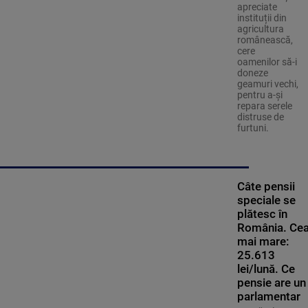
apreciate
instituții din
agricultura
românească,
cere
oamenilor să-i
doneze
geamuri vechi,
pentru a-și
repara serele
distruse de
furtuni.
Câte pensii
speciale se
plătesc în
România. Ce
mai mare:
25.613
lei/lună. Ce
pensie are un
parlamentar