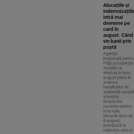
Alocațiile și
indemnizațiil
intră mai
devreme pe
card în
august. Când
vin banii prin
poștă
Agenţia
Naţională pentr
Plăţi şi Inspecţie
Socială va
efectua în luna
august plata în
avans a
beneficiilor de
asistenţă social
aferente
drepturilor
cuvenite pentru
luna iulie,
întrucât data de
8 august,
prevăzută în
calendar, este zi