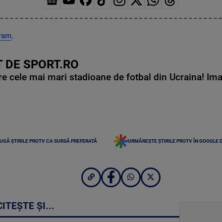
ram
,
 DE SPORT.RO
e cele mai mari stadioane de fotbal din Ucraina! Ima
UGĂ ȘTIRILE PROTV CA SURSĂ PREFERATĂ
URMĂREȘTE ȘTIRILE PROTV ÎN GOOGLE 
CITEȘTE ȘI...