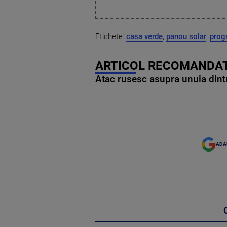
Etichete:
casa verde
,
panou solar
,
prog
ARTICOL RECOMANDAT
Atac rusesc asupra unuia dintr
ADA