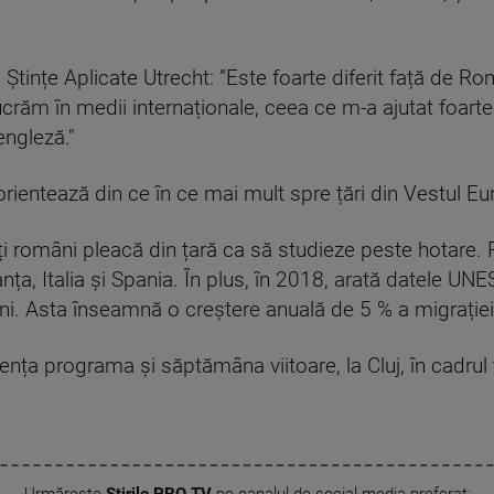
tințe Aplicate Utrecht: ”Este foarte diferit față de Ro
crăm în medii internaționale, ceea ce m-a ajutat foarte
engleză."
 orientează din ce în ce mai mult spre țări din Vestul Eu
i români pleacă din țară ca să studieze peste hotare. P
nța, Italia și Spania. În plus, în 2018, arată datele UNE
i. Asta înseamnă o creștere anuală de 5 % a migrației
zența programa și săptămâna viitoare, la Cluj, în cadrul 