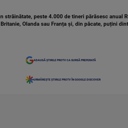
in străinătate, peste 4.000 de tineri părăsesc anual R
ritanie, Olanda sau Franța și, din păcate, puțini dintr
ADAUGĂ ȘTIRILE PROTV CA SURSĂ PREFERATĂ
URMĂREȘTE ȘTIRILE PROTV ÎN GOOGLE DISCOVER