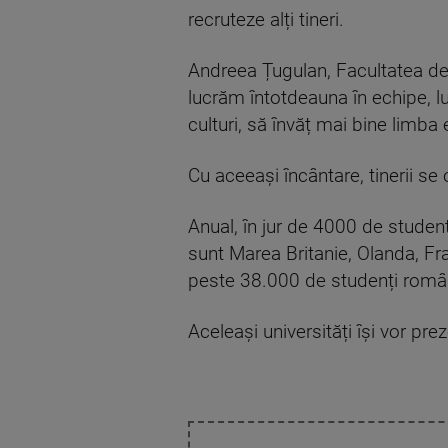
recruteze alți tineri.
Andreea Țugulan, Facultatea de Ș
lucrăm întotdeauna în echipe, lu
culturi, să învăț mai bine limba 
Cu aceeași încântare, tinerii se
Anual, în jur de 4000 de studenț
sunt Marea Britanie, Olanda, Fra
peste 38.000 de studenți român
Aceleași universități își vor pre