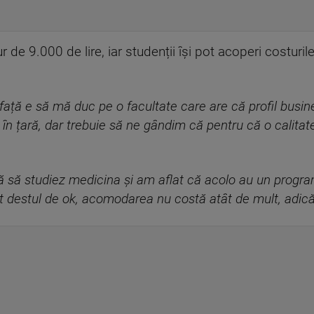
r de 9.000 de lire, iar studenții își pot acoperi costuri
ață e să mă duc pe o facultate care are că profil busines
 în țară, dar trebuie să ne gândim că pentru că o calitat
 să studiez medicina și am aflat că acolo au un progra
t destul de ok, acomodarea nu costă atât de mult, adică s