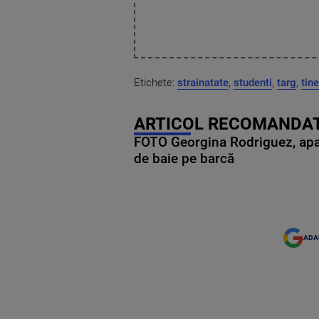
Etichete:
strainatate
,
studenti
,
targ
,
tine
ARTICOL RECOMANDAT
FOTO Georgina Rodriguez, apariț
de baie pe barcă
ADA