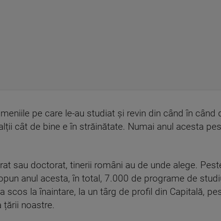
omeniile pe care le-au studiat și revin din când în când 
 alții cât de bine e în străinătate. Numai anul acesta pe
at sau doctorat, tinerii români au de unde alege. Peste
ropun anul acesta, în total, 7.000 de programe de stud
scos la înaintare, la un târg de profil din Capitală, pe
 țării noastre.