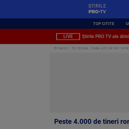
StirilePROTV
TOP CITITE
U
LIVE
Știrile PRO TV ale dimi
Stirileprotv
Stiri Sociale
Peste 4.000 de tineri români
Peste 4.000 de tineri ro