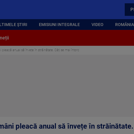
P
LTIMELE ȘTIRI
EMISIUNI INTEGRALE
VIDEO
ROMÂNIA,
neții
 pleacă anual să învețe în străinătate. Câți se mai întorc
mâni pleacă anual să învețe în străinătate.