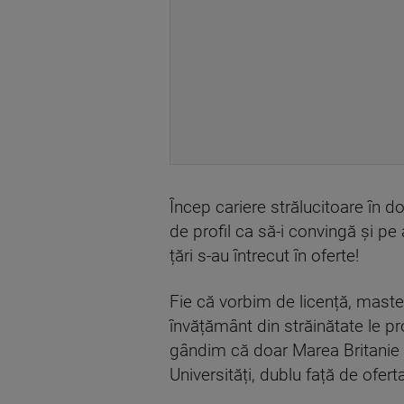
Încep cariere strălucitoare în d
de profil ca să-i convingă și pe
țări s-au întrecut în oferte!
Fie că vorbim de licență, master
învățământ din străinătate le p
gândim că doar Marea Britanie a 
Universități, dublu față de oferta