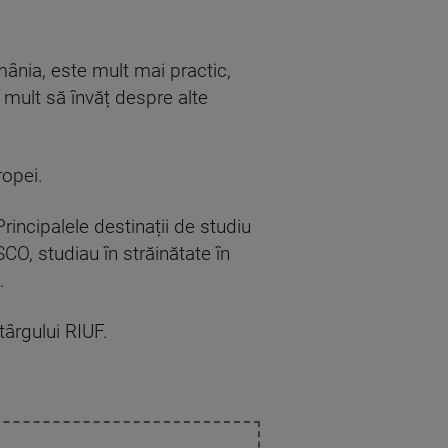
mânia, este mult mai practic,
 mult să învăț despre alte
ropei.
rincipalele destinații de studiu
SCO, studiau în străinătate în
.
târgului RIUF.