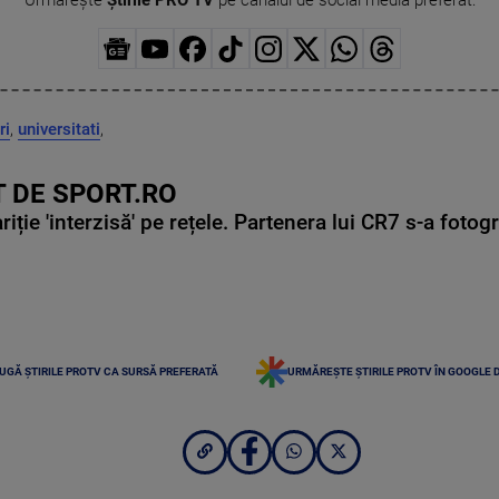
Urmărește
Știrile PRO TV
pe canalul de social media preferat:
ri
,
universitati
,
 DE SPORT.RO
ie 'interzisă' pe rețele. Partenera lui CR7 s-a fotog
UGĂ ȘTIRILE PROTV CA SURSĂ PREFERATĂ
URMĂREȘTE ȘTIRILE PROTV ÎN GOOGLE 