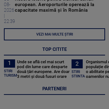
08-
european. Aeroporturile operează la
2026
capacitate maximă și în România
|
22:39
VEZI MAI MULTE ȘTIRI
TOP CITITE
Unde se află cel mai scurt
Organismul 
1
2
pod din lume care desparte
populație di
STIRI
două țări europene. Are doar
o abilitate p
STIRI
TURISM
3 metri și două fusuri orare
oamenilor nu
STIINTA
PARTENERI