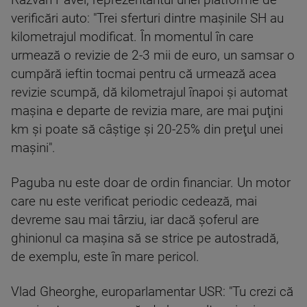
Răzvan Pavel, reprezentantul unei platforme de
verificări auto: "Trei sferturi dintre maşinile SH au
kilometrajul modificat. În momentul în care
urmează o revizie de 2-3 mii de euro, un samsar o
cumpără ieftin tocmai pentru că urmează acea
revizie scumpă, dă kilometrajul înapoi şi automat
maşina e departe de revizia mare, are mai puţini
km şi poate să câştige şi 20-25% din preţul unei
maşini".
Paguba nu este doar de ordin financiar. Un motor
care nu este verificat periodic cedează, mai
devreme sau mai târziu, iar dacă şoferul are
ghinionul ca maşina să se strice pe autostradă,
de exemplu, este în mare pericol.
Vlad Gheorghe, europarlamentar USR: "Tu crezi că