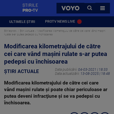
StirilePROTV
CAUTA
VOYO
TOATE 
PROTV NEWS LIVE
ULTIMELE ȘTIRI
Stirileprotv
Știri Actuale
Modificarea kilometrajului de către cei care vând maşini
rulate s-ar putea pedepsi cu închisoarea
Modificarea kilometrajului de către
cei care vând maşini rulate s-ar putea
pedepsi cu închisoarea
Data publicării:
04-03-2021 | 18:33
ȘTIRI ACTUALE
Data actualizării:
13-08-2025 | 18:48
Modificarea kilometrajului de către cei care
vând maşini rulate şi poate chiar periculoase ar
putea deveni infracţiune şi se va pedepsi cu
închisoarea.