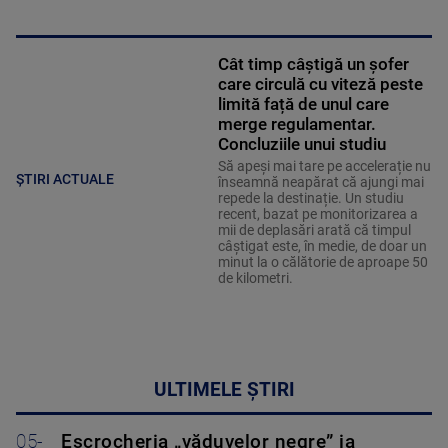
Cât timp câștigă un șofer
care circulă cu viteză peste
limită față de unul care
merge regulamentar.
Concluziile unui studiu
Să apeși mai tare pe accelerație nu
ȘTIRI ACTUALE
înseamnă neapărat că ajungi mai
repede la destinație. Un studiu
recent, bazat pe monitorizarea a
mii de deplasări arată că timpul
câștigat este, în medie, de doar un
minut la o călătorie de aproape 50
de kilometri.
ULTIMELE ȘTIRI
05-
Escrocheria „văduvelor negre” ia