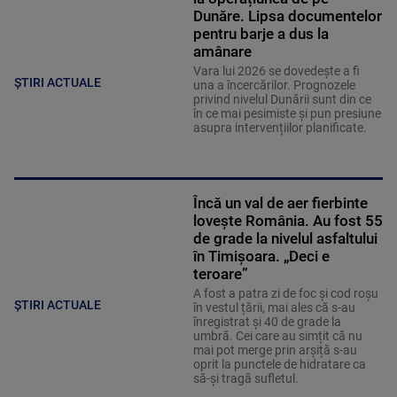
Dunăre. Lipsa documentelor
pentru barje a dus la
amânare
Vara lui 2026 se dovedește a fi
ȘTIRI ACTUALE
una a încercărilor. Prognozele
privind nivelul Dunării sunt din ce
în ce mai pesimiste și pun presiune
asupra intervențiilor planificate.
Încă un val de aer fierbinte
lovește România. Au fost 55
de grade la nivelul asfaltului
în Timișoara. „Deci e
teroare”
A fost a patra zi de foc și cod roșu
ȘTIRI ACTUALE
în vestul țării, mai ales că s-au
înregistrat și 40 de grade la
umbră. Cei care au simțit că nu
mai pot merge prin arșiță s-au
oprit la punctele de hidratare ca
să-și tragă sufletul.