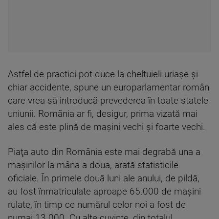
Astfel de practici pot duce la cheltuieli uriaşe şi
chiar accidente, spune un europarlamentar român
care vrea să introducă prevederea în toate statele
uniunii. România ar fi, desigur, prima vizată mai
ales că este plină de maşini vechi şi foarte vechi.
Piaţa auto din România este mai degrabă una a
maşinilor la mâna a doua, arată statisticile
oficiale. În primele două luni ale anului, de pildă,
au fost înmatriculate aproape 65.000 de maşini
rulate, în timp ce numărul celor noi a fost de
numai 13.000. Cu alte cuvinte, din totalul