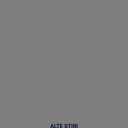
Stirile PRO
TV # 19.00 -
05 August
2026
MAI
MULTE
DETALII
50:27
ALTE ȘTIRI