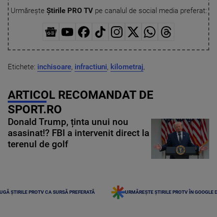
Urmărește
Știrile PRO TV
pe canalul de social media preferat:
Etichete:
inchisoare
,
infractiuni
,
kilometraj
,
ARTICOL RECOMANDAT DE
SPORT.RO
Donald Trump, ținta unui nou
asasinat!? FBI a intervenit direct la
terenul de golf
UGĂ ȘTIRILE PROTV CA SURSĂ PREFERATĂ
URMĂREȘTE ȘTIRILE PROTV ÎN GOOGLE 