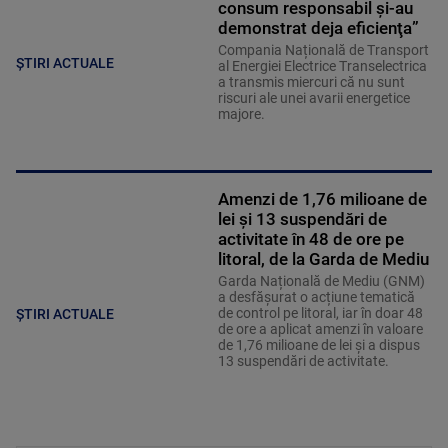
consum responsabil şi-au
demonstrat deja eficienţa”
Compania Națională de Transport
ȘTIRI ACTUALE
al Energiei Electrice Transelectrica
a transmis miercuri că nu sunt
riscuri ale unei avarii energetice
majore.
Amenzi de 1,76 milioane de
lei și 13 suspendări de
activitate în 48 de ore pe
litoral, de la Garda de Mediu
Garda Națională de Mediu (GNM)
a desfășurat o acțiune tematică
de control pe litoral, iar în doar 48
ȘTIRI ACTUALE
de ore a aplicat amenzi în valoare
de 1,76 milioane de lei și a dispus
13 suspendări de activitate.