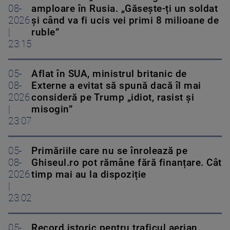
08-
amploare în Rusia. „Găsește-ți un soldat
2026
și când va fi ucis vei primi 8 milioane de
|
ruble”
23:15
05-
Aflat în SUA, ministrul britanic de
08-
Externe a evitat să spună dacă îl mai
2026
consideră pe Trump „idiot, rasist și
|
misogin”
23:07
05-
Primăriile care nu se înrolează pe
08-
Ghiseul.ro pot rămâne fără finanțare. Cât
2026
timp mai au la dispoziție
|
23:02
05-
Record istoric pentru traficul aerian