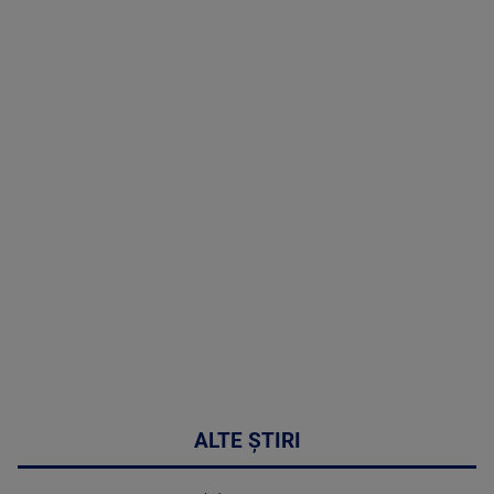
TV # 17.00 -
06 August
2026
MAI
MULTE
DETALII
53:57
ALTE ȘTIRI