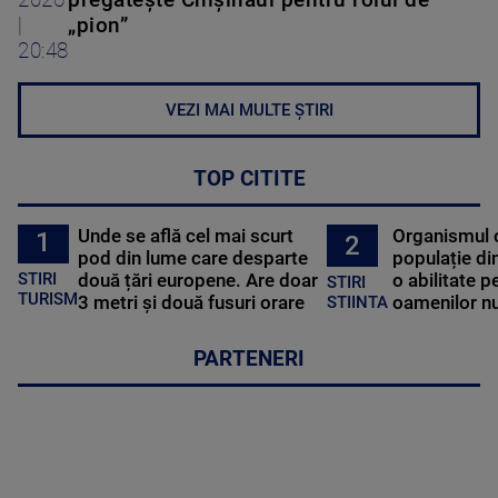
2026
pregătește Chișinăul pentru rolul de
|
„pion”
20:48
VEZI MAI MULTE ȘTIRI
TOP CITITE
Unde se află cel mai scurt
Organismul 
1
2
pod din lume care desparte
populație di
STIRI
două țări europene. Are doar
o abilitate p
STIRI
TURISM
3 metri și două fusuri orare
oamenilor nu
STIINTA
PARTENERI