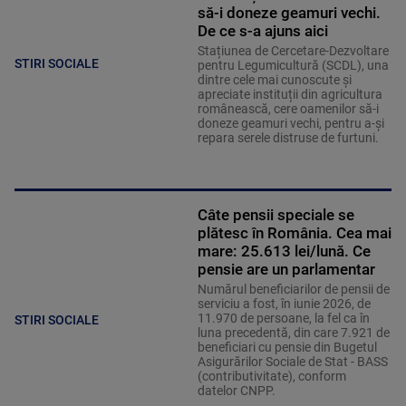
să-i doneze geamuri vechi.
De ce s-a ajuns aici
Stațiunea de Cercetare-Dezvoltare
STIRI SOCIALE
pentru Legumicultură (SCDL), una
dintre cele mai cunoscute și
apreciate instituții din agricultura
românească, cere oamenilor să-i
doneze geamuri vechi, pentru a-și
repara serele distruse de furtuni.
Câte pensii speciale se
plătesc în România. Cea mai
mare: 25.613 lei/lună. Ce
pensie are un parlamentar
Numărul beneficiarilor de pensii de
serviciu a fost, în iunie 2026, de
11.970 de persoane, la fel ca în
STIRI SOCIALE
luna precedentă, din care 7.921 de
beneficiari cu pensie din Bugetul
Asigurărilor Sociale de Stat - BASS
(contributivitate), conform
datelor CNPP.