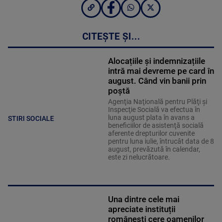
CITEȘTE ȘI...
Alocațiile și indemnizațiile
intră mai devreme pe card în
august. Când vin banii prin
poștă
Agenţia Naţională pentru Plăţi şi
Inspecţie Socială va efectua în
luna august plata în avans a
STIRI SOCIALE
beneficiilor de asistenţă socială
aferente drepturilor cuvenite
pentru luna iulie, întrucât data de 8
august, prevăzută în calendar,
este zi nelucrătoare.
Una dintre cele mai
apreciate instituții
românești cere oamenilor