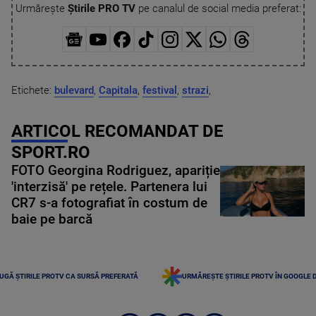
Urmărește
Știrile PRO TV
pe canalul de social media preferat:
Etichete:
bulevard
,
Capitala
,
festival
,
strazi
,
ARTICOL RECOMANDAT DE
SPORT.RO
FOTO Georgina Rodriguez, apariție
'interzisă' pe rețele. Partenera lui
CR7 s-a fotografiat în costum de
baie pe barcă
UGĂ ȘTIRILE PROTV CA SURSĂ PREFERATĂ
URMĂREȘTE ȘTIRILE PROTV ÎN GOOGLE 