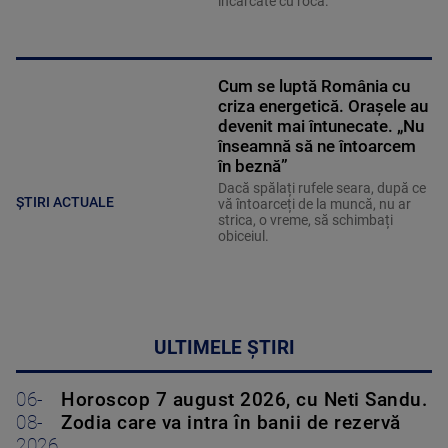
încărcate cu rocă.
Cum se luptă România cu
criza energetică. Orașele au
devenit mai întunecate. „Nu
înseamnă să ne întoarcem
în beznă”
Dacă spălați rufele seara, după ce
ȘTIRI ACTUALE
vă întoarceți de la muncă, nu ar
strica, o vreme, să schimbați
obiceiul.
ULTIMELE ȘTIRI
06-
Horoscop 7 august 2026, cu Neti Sandu.
08-
Zodia care va intra în banii de rezervă
2026