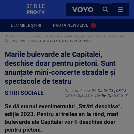
StirilePROTV
CAUTA
VOYO
TOATE 
PROTV NEWS LIVE
ULTIMELE ȘTIRI
Stirileprotv
Stiri Sociale
Marile bulevarde ale Capitalei, deschise doar pentru pietoni.
Sunt anunțate mini-concerte stradale și spectacole de teatru
Marile bulevarde ale Capitalei,
deschise doar pentru pietoni. Sunt
anunțate mini-concerte stradale și
spectacole de teatru
Data publicării:
29-04-2023 | 08:18
STIRI SOCIALE
Data actualizării:
12-08-2025 | 12:01
Se dă startul evenimentului „Străzi deschise”,
ediția 2023. Pentru al treilea an la rând, mari
bulevarde ale Capitalei vor fi deschise doar
pentru pietoni.