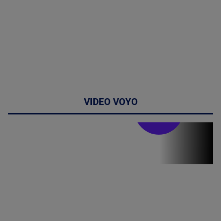
VIDEO VOYO
Stirile PRO TV
Stirile PRO