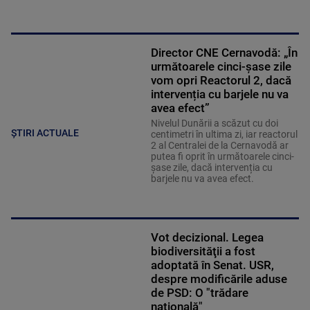
Director CNE Cernavodă: „În
următoarele cinci-șase zile
vom opri Reactorul 2, dacă
intervenția cu barjele nu va
avea efect”
Nivelul Dunării a scăzut cu doi
ȘTIRI ACTUALE
centimetri în ultima zi, iar reactorul
2 al Centralei de la Cernavodă ar
putea fi oprit în următoarele cinci-
șase zile, dacă intervenția cu
barjele nu va avea efect.
Vot decizional. Legea
biodiversităţii a fost
adoptată în Senat. USR,
despre modificările aduse
de PSD: O "trădare
națională"