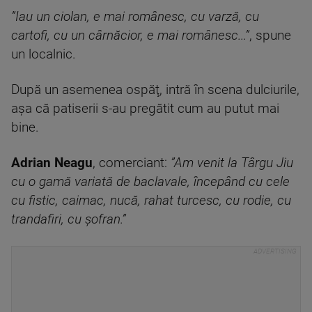
”Iau un ciolan, e mai românesc, cu varză, cu
cartofi, cu un cârnăcior, e mai românesc...”
, spune
un localnic.
După un asemenea ospăţ, intră în scena dulciurile,
aşa că patiserii s-au pregătit cum au putut mai
bine.
Adrian Neagu
, comerciant:
”Am venit la Târgu Jiu
cu o gamă variată de baclavale, începând cu cele
cu fistic, caimac, nucă, rahat turcesc, cu rodie, cu
trandafiri, cu şofran.”