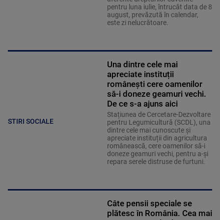
pentru luna iulie, întrucât data de 8
august, prevăzută în calendar,
este zi nelucrătoare.
Una dintre cele mai
apreciate instituții
românești cere oamenilor
să-i doneze geamuri vechi.
De ce s-a ajuns aici
Stațiunea de Cercetare-Dezvoltare
STIRI SOCIALE
pentru Legumicultură (SCDL), una
dintre cele mai cunoscute și
apreciate instituții din agricultura
românească, cere oamenilor să-i
doneze geamuri vechi, pentru a-și
repara serele distruse de furtuni.
Câte pensii speciale se
plătesc în România. Cea mai