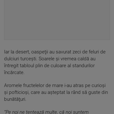
Iar la desert, oaspeţii au savurat zeci de feluri de
dulciuri turceşti. Soarele şi vremea caldă au
întregit tabloul plin de culoare al standurilor
încărcate.
Aromele fructelelor de mare i-au atras pe curioşi
şi pofticioşi, care au aşteptat la rând să guste din
bunătăţuri.
”Pe noi ne tentează multe, că noi suntem