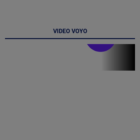
VIDEO VOYO
Doctor de
bine
Doctor de
Grijă | Ediția
16 |
Telemedicina