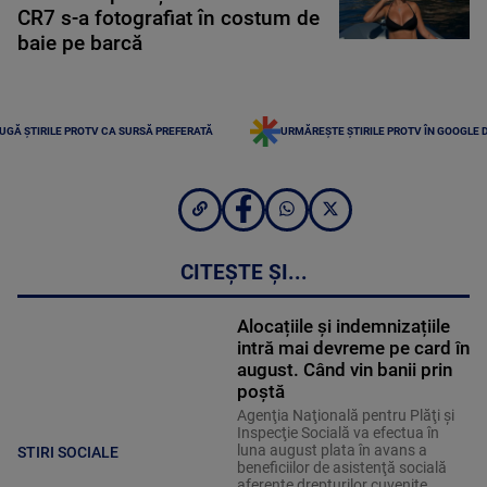
CR7 s-a fotografiat în costum de
baie pe barcă
UGĂ ȘTIRILE PROTV CA SURSĂ PREFERATĂ
URMĂREȘTE ȘTIRILE PROTV ÎN GOOGLE 
CITEȘTE ȘI...
Alocațiile și indemnizațiile
intră mai devreme pe card în
august. Când vin banii prin
poștă
Agenţia Naţională pentru Plăţi şi
Inspecţie Socială va efectua în
luna august plata în avans a
STIRI SOCIALE
beneficiilor de asistenţă socială
aferente drepturilor cuvenite