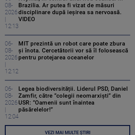
08-
Brazilia. Ar putea fi vizat de măsuri
2026
disciplinare după ieșirea sa nervoasă.
|
VIDEO
12:13
06-
MIT prezintă un robot care poate zbura
08-
și înota. Cercetătorii vor să îl folosească
2026
pentru protejarea oceanelor
|
12:12
06-
Legea biodiversității. Liderul PSD, Daniel
08-
Zamfir, către ”colegii neomarxiști” din
2026
USR: ”Oamenii sunt înaintea
|
păsărelelor!”
12:04
VEZI MAI MULTE ȘTIRI