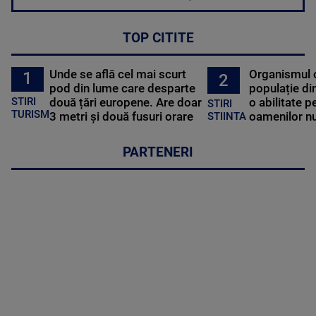
TOP CITITE
Unde se află cel mai scurt
Organismul 
1
2
pod din lume care desparte
populație di
STIRI
două țări europene. Are doar
o abilitate p
STIRI
TURISM
3 metri și două fusuri orare
oamenilor nu
STIINTA
PARTENERI