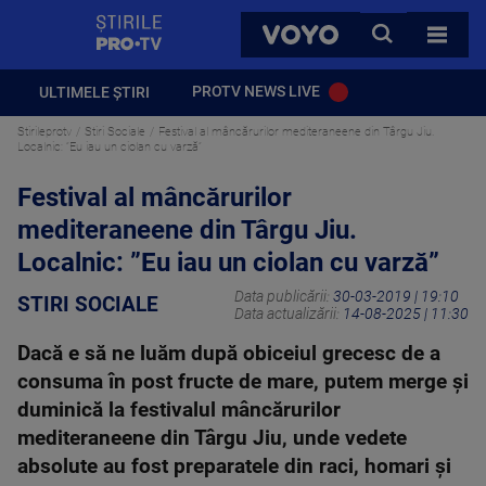
StirilePROTV
CAUTA
VOYO
TOATE 
PROTV NEWS LIVE
ULTIMELE ȘTIRI
Stirileprotv
Stiri Sociale
Festival al mâncărurilor mediteraneene din Târgu Jiu.
Localnic: ”Eu iau un ciolan cu varză”
Festival al mâncărurilor
mediteraneene din Târgu Jiu.
Localnic: ”Eu iau un ciolan cu varză”
Data publicării:
30-03-2019 | 19:10
STIRI SOCIALE
Data actualizării:
14-08-2025 | 11:30
Dacă e să ne luăm după obiceiul grecesc de a
consuma în post fructe de mare, putem merge şi
duminică la festivalul mâncărurilor
mediteraneene din Târgu Jiu, unde vedete
absolute au fost preparatele din raci, homari şi