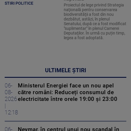
STIRI POLITICE
Proiectul de lege privind Strategia
naţională pentru conservarea
biodiversităţii a fost din nou
dezbătut, astăzi, în plenul
Senatului, după ce a fost modificat
"suplimentar" în plenul Camerei
Deputaţilor. În urmă cu puțin timp,
legea a fost adoptată.
ULTIMELE ȘTIRI
06-
Ministerul Energiei face un nou apel
08-
către români: Reduceți consumul de
2026
electricitate între orele 19:00 și 23:00
|
12:18
06-
Neymar, în centrul unui nou scandal în