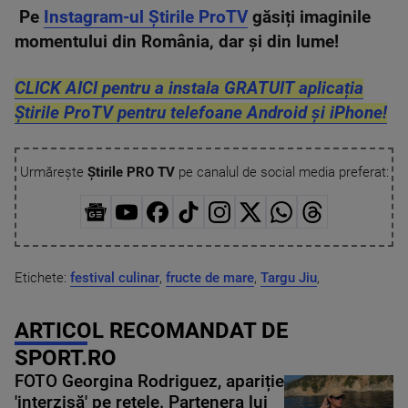
Pe
Instagram-ul Știrile ProTV
găsiți imaginile
momentului din România, dar și din lume!
CLICK AICI pentru a instala GRATUIT aplicația
Știrile ProTV pentru telefoane Android și iPhone!
Urmărește
Știrile PRO TV
pe canalul de social media preferat:
Etichete:
festival culinar
,
fructe de mare
,
Targu Jiu
,
ARTICOL RECOMANDAT DE
SPORT.RO
FOTO Georgina Rodriguez, apariție
'interzisă' pe rețele. Partenera lui