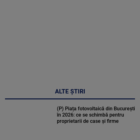
in
cardiologie
MAI
MULTE
DETALII
34:04
ALTE ȘTIRI
(P) Piața fotovoltaică din București
în 2026: ce se schimbă pentru
proprietarii de case și firme