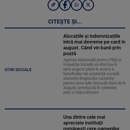
CITEȘTE ȘI...
Alocațiile și indemnizațiile
intră mai devreme pe card în
august. Când vin banii prin
poștă
Agenţia Naţională pentru Plăţi şi
Inspecţie Socială va efectua în
luna august plata în avans a
STIRI SOCIALE
beneficiilor de asistenţă socială
aferente drepturilor cuvenite
pentru luna iulie, întrucât data de 8
august, prevăzută în calendar,
este zi nelucrătoare.
Una dintre cele mai
apreciate instituții
românești cere oamenilor