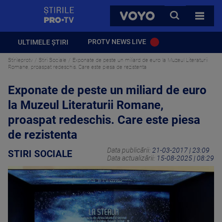
StirilePROTV
CAUTA
VOYO
TOATE 
PROTV NEWS LIVE
ULTIMELE ȘTIRI
Stirileprotv
Stiri Sociale
Exponate de peste un miliard de euro la Muzeul Literaturii
Romane, proaspat redeschis. Care este piesa de rezistenta
Exponate de peste un miliard de euro
la Muzeul Literaturii Romane,
proaspat redeschis. Care este piesa
de rezistenta
Data publicării:
21-03-2017 | 23:09
STIRI SOCIALE
Data actualizării:
15-08-2025 | 08:29