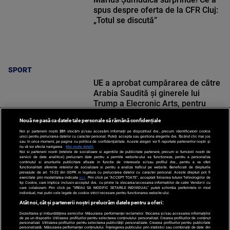
spus despre oferta de la CFR Cluj:
„Totul se discută”
SPORT
UE a aprobat cumpărarea de către
Arabia Saudită și ginerele lui
Trump a Elecronic Arts, pentru
suma de 55 de miliarde de dolari!
Nouă ne pasă ca datele tale personale să rămână confidențiale
Noi și partenerii noștri
201
stocăm și/sau accesăm informații pe dispozitivul dvs., precum identificatorii cookie
unici pentru prelucrarea datelor cu caracter personal. Puteți accepta sau gestiona alegerile dvs. făcând clic mai jos
sau în orice moment, pe pagina cu politica de confidențialitate. Aceste alegeri vor fi raportate partenerilor noștri și
nu vă vor afecta navigarea.
Mai multe detalii
SPORT
Noi si partenerii nostri (retelele de socializare si agentiile de publicitate partenere, precum si furnizorii nostri de
servicii de date analitice) prelucram date pentru a permite website-ului sa functioneze, pentru a personaliza
continutul si anunturile publicitare afisate in functie de interesele si/sau profilul dvs., pentru a va oferi
functionalitati aferente retelelor de socializare si pentru a analiza traficul pe website. Beneficiati de drepturile
prevazute de art. 15-22 din GDPR in legatura cu prelucrarea datelor cu caracter personal. Aceste drepturi pot fi
exercitate prin modalitatea indicata
aici
. Prin click pe “ACCEPT TOATE”, acceptati folosirea tuturor Tehnologiilor de
tip Cookie, care implica inclusiv acceptul dvs. cu privire la stocarea/accesarea informatiilor de catre Vendor-ii cu
care colaboram. Prin click pe “VREAU SA MODIFIC SETARILE INDIVIDUAL” puteti schimba preferintele in mod
individual, mai putin cele legate de cookie strict necesare pentru functionarea website-ului.
Atât noi, cât și partenerii noștri prelucrăm datele pentru a oferi:
Dezvoltarea și îmbunătățirea serviciilor. Măsurarea performanței reclamelor. Stocarea și/sau accesarea informațiilor
de pe un dispozitiv. Utilizarea profilurilor pentru selectarea conținutului personalizat. Crearea profilurilor de conținut
personalizat. Utilizarea profilurilor pentru selectarea publicității personalizate. Crearea profilurilor pentru publicitate
personalizată. Măsurarea performanței conținutului. Înțelegerea publicului prin statistici sau combinații de date din