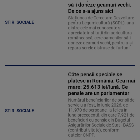
să-i doneze geamuri vechi.
De ce s-a ajuns aici
Stațiunea de Cercetare-Dezvoltare
STIRI SOCIALE
pentru Legumicultură (SCDL), una
dintre cele mai cunoscute și
apreciate instituții din agricultura
românească, cere oamenilor să-i
doneze geamuri vechi, pentru a-și
repara serele distruse de furtuni.
Câte pensii speciale se
plătesc în România. Cea mai
mare: 25.613 lei/lună. Ce
pensie are un parlamentar
Numărul beneficiarilor de pensii de
serviciu a fost, în iunie 2026, de
11.970 de persoane, la fel ca în
STIRI SOCIALE
luna precedentă, din care 7.921 de
beneficiari cu pensie din Bugetul
Asigurărilor Sociale de Stat - BASS
(contributivitate), conform
datelor CNPP.