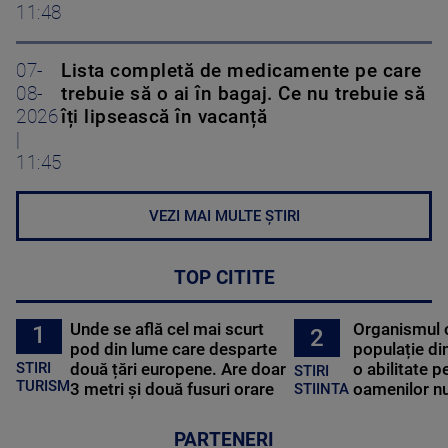
11:48
07-
Lista completă de medicamente pe care
08-
trebuie să o ai în bagaj. Ce nu trebuie să
2026
îți lipsească în vacanță
|
11:45
VEZI MAI MULTE ȘTIRI
TOP CITITE
Unde se află cel mai scurt
Organismul 
1
2
pod din lume care desparte
populație di
STIRI
două țări europene. Are doar
o abilitate p
STIRI
TURISM
3 metri și două fusuri orare
oamenilor nu
STIINTA
PARTENERI