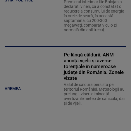
Premierul interimar Ilie Bolojan a
declarat, vineri, că a constatat o
reducere a consumului de energie
în orele de seară, în această
săptămână, cu 200-300
megawaţi, comparativ cu o zi
normală din anii trecuţi.
Pe lângă căldură, ANM
anunță vijelii și averse
torențiale în numeroase
județe din România. Zonele
vizate
Valul de căldură persistă pe
VREMEA
teritoriul României. Meterologii au
prelungit vineri dimineață
avertizările meteo de caniculă, dar
și de vijelii.