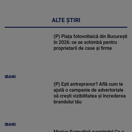
17:46
ALTE ȘTIRI
(P) Piața fotovoltaică din București
în 2026: ce se schimbă pentru
proprietarii de case și firme
IBANI
(P) Ești antreprenor? Află cum te
ajută o campanie de advertoriale
să crești vizibilitatea și încrederea
brandului tău
IBANI
Marius Șumudică surprinde! Ce a