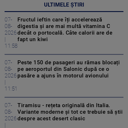
ULTIMELE ȘTIRI
07-
Fructul ieftin care îți accelerează
08-
digestia și are mai multă vitamina C
2026
decât o portocală. Câte calorii are de
|
fapt un kiwi
11:58
07-
Peste 150 de pasageri au rămas blocați
08-
pe aeroportul din Salonic după ce o
2026
pasăre a ajuns în motorul avionului
|
11:51
07-
Tiramisu - rețeta originală din Italia.
08-
Variante moderne și tot ce trebuie să știi
2026
despre acest desert clasic
|