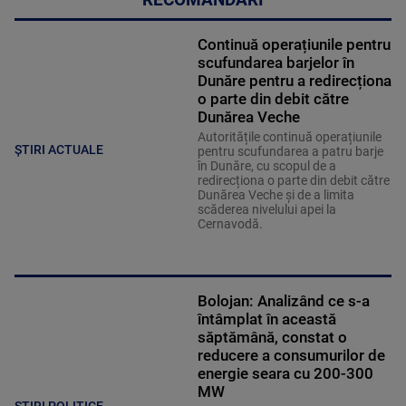
RECOMANDĂRI
Continuă operațiunile pentru
scufundarea barjelor în
Dunăre pentru a redirecționa
o parte din debit către
Dunărea Veche
Autoritățile continuă operațiunile
ȘTIRI ACTUALE
pentru scufundarea a patru barje
în Dunăre, cu scopul de a
redirecționa o parte din debit către
Dunărea Veche și de a limita
scăderea nivelului apei la
Cernavodă.
Bolojan: Analizând ce s-a
întâmplat în această
săptămână, constat o
reducere a consumurilor de
energie seara cu 200-300
MW
STIRI POLITICE