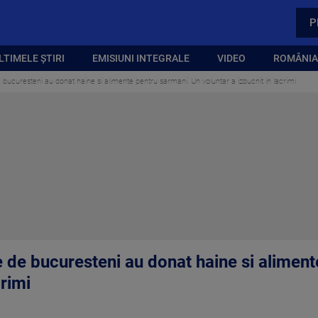
P
LTIMELE ȘTIRI
EMISIUNI INTEGRALE
VIDEO
ROMÂNIA,
 bucuresteni au donat haine si alimente pentru sarmani. Un voluntar a izbucnit in lacrimi
e de bucuresteni au donat haine si alimen
crimi