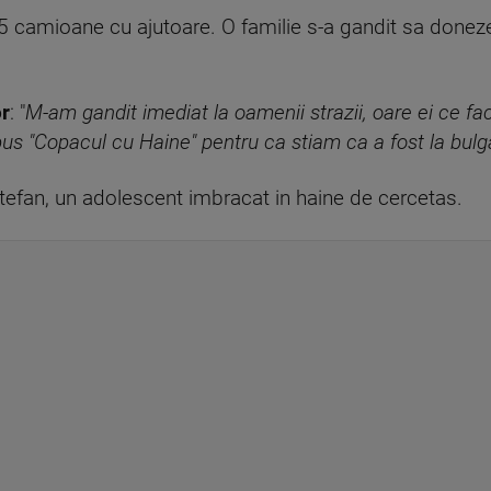
5 camioane cu ajutoare. O familie s-a gandit sa donez
or
: "
M-am gandit imediat la oamenii strazii, oare ei ce f
s "Copacul cu Haine" pentru ca stiam ca a fost la bulg
Stefan, un adolescent imbracat in haine de cercetas.