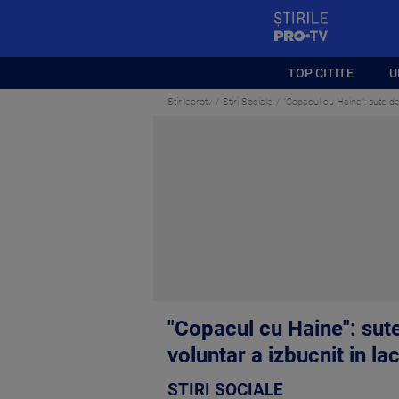
StirilePROTV
TOP CITITE
U
Stirileprotv
Stiri Sociale
"Copacul cu Haine": sute de
"Copacul cu Haine": sut
voluntar a izbucnit in la
STIRI SOCIALE