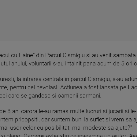
cul cu Haine" din Parcul Cismigiu si au venit sambata i
utul anului, voluntarii s-au intalnit pana acum de 5 ori 
uresti, la intrarea centrala in parcul Cismigiu, s-au a
nte, pentru cei nevoiasi. Actiunea a fost lansata pe Fac
 cei care se gandesc si oamenii sarmani.
e 8 ani carora le-au ramas multe lucruri si jucarii si l
untem pricopsiti, dar suntem buni la suflet si vrem sa 
 mai usor celor cu posibilitati mai modeste sa ajute?"
sa si plang. Oamenii astia stiu ce inseamna un ajutor. A