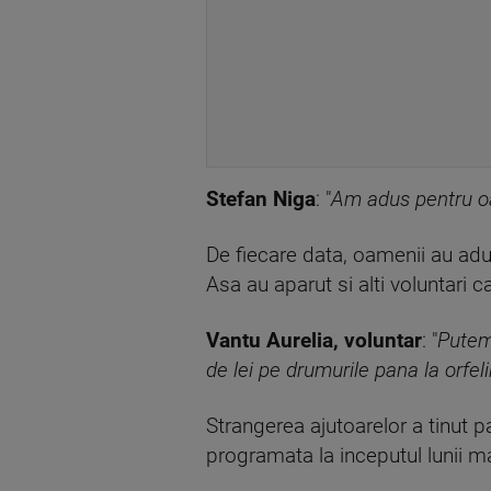
Stefan Niga
: "
Am adus pentru oa
De fiecare data, oamenii au adu
Asa au aparut si alti voluntari 
Vantu Aurelia, voluntar
: "
Putem
de lei pe drumurile pana la orfe
Strangerea ajutoarelor a tinut p
programata la inceputul lunii ma