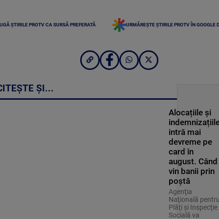
UGĂ ȘTIRILE PROTV CA SURSĂ PREFERATĂ
URMĂREȘTE ȘTIRILE PROTV ÎN GOOGLE 
CITEȘTE ȘI...
Alocațiile și
indemnizațiil
intră mai
devreme pe
card în
august. Când
vin banii prin
poștă
Agenţia
Naţională pentr
Plăţi şi Inspecţie
Socială va