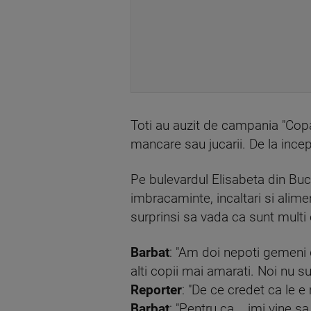
Toti au auzit de campania "Copa
mancare sau jucarii. De la incep
Pe bulevardul Elisabeta din Buc
imbracaminte, incaltari si alime
surprinsi sa vada ca sunt multi
Barbat
: "Am doi nepoti gemeni d
alti copii mai amarati. Noi nu s
Reporter
: "De ce credet ca le e
Barbat
: "Pentru ca ...imi vine 