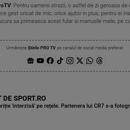
ProTV
: Pentru oamenii strazii, o astfel de zi geroasa d
ice gest oricat de mic, orice ajutor in plus, pentru ei
bucura sa primeasca acest fular si manusile mele, pe c
Urmărește
Știrile PRO TV
pe canalul de social media preferat:
 DE SPORT.RO
ie 'interzisă' pe rețele. Partenera lui CR7 s-a fotog