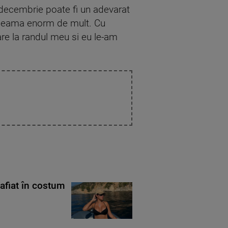
e decembrie poate fi un adevarat
 inseama enorm de mult. Cu
are la randul meu si eu le-am
rafiat în costum