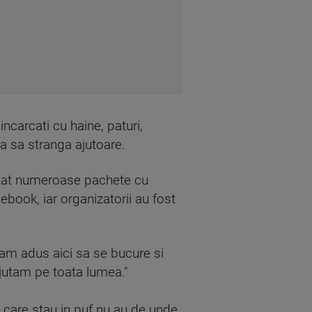
ncarcati cu haine, paturi,
ca sa stranga ajutoare.
dunat numeroase pachete cu
ebook, iar organizatorii au fost
e-am adus aici sa se bucure si
ajutam pe toata lumea."
ia care stau in puf nu au de unde