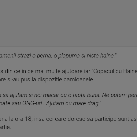
menii strazi o perna, o plapuma si niste haine.
"
s din ce in ce mai multe ajutoare iar "Copacul cu Haine"
care si-au pus la dispozitie camioanele.
 sa ajutam si noi macar cu o fapta buna. Ne putem pe
linate sau ONG-uri . Ajutam cu mare drag.
"
ana la ora 18, insa cei care doresc sa participe sunt ast
rtie.