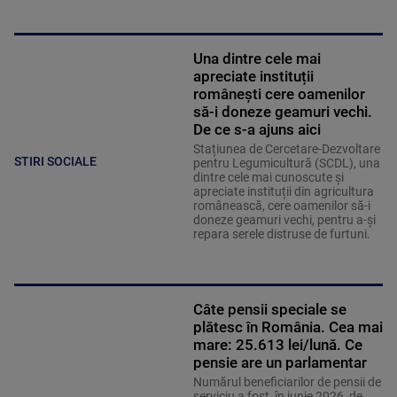
Una dintre cele mai
apreciate instituții
românești cere oamenilor
să-i doneze geamuri vechi.
De ce s-a ajuns aici
Stațiunea de Cercetare-Dezvoltare
STIRI SOCIALE
pentru Legumicultură (SCDL), una
dintre cele mai cunoscute și
apreciate instituții din agricultura
românească, cere oamenilor să-i
doneze geamuri vechi, pentru a-și
repara serele distruse de furtuni.
Câte pensii speciale se
plătesc în România. Cea mai
mare: 25.613 lei/lună. Ce
pensie are un parlamentar
Numărul beneficiarilor de pensii de
serviciu a fost, în iunie 2026, de