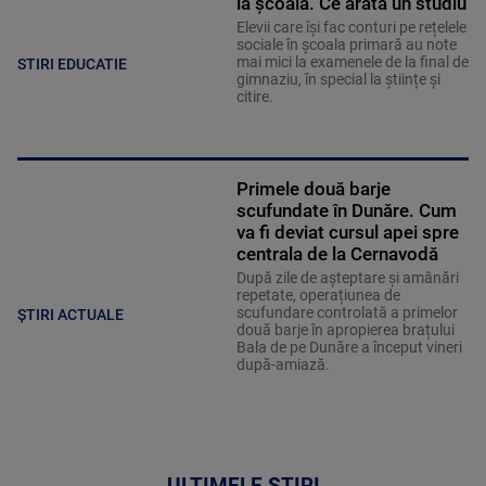
la școală. Ce arată un studiu
Elevii care îşi fac conturi pe rețelele
sociale în școala primară au note
mai mici la examenele de la final de
STIRI EDUCATIE
gimnaziu, în special la științe și
citire.
Primele două barje
scufundate în Dunăre. Cum
va fi deviat cursul apei spre
centrala de la Cernavodă
După zile de așteptare și amânări
repetate, operațiunea de
scufundare controlată a primelor
ȘTIRI ACTUALE
două barje în apropierea brațului
Bala de pe Dunăre a început vineri
după-amiază.