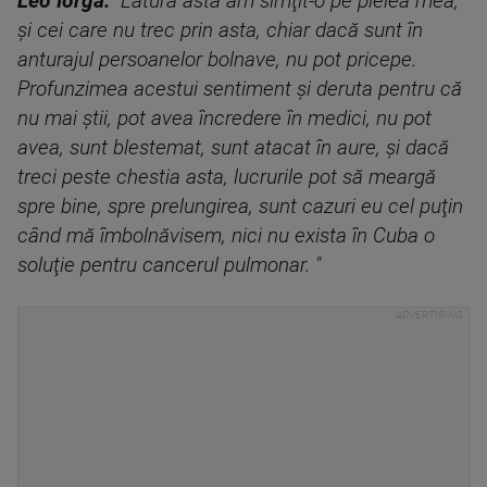
Leo Iorga:
"Latura asta am simţit-o pe pielea mea,
şi cei care nu trec prin asta, chiar dacă sunt în
anturajul persoanelor bolnave, nu pot pricepe.
Profunzimea acestui sentiment şi deruta pentru că
nu mai ştii, pot avea încredere în medici, nu pot
avea, sunt blestemat, sunt atacat în aure, şi dacă
treci peste chestia asta, lucrurile pot să meargă
spre bine, spre prelungirea, sunt cazuri eu cel puţin
când mă îmbolnăvisem, nici nu exista în Cuba o
soluţie pentru cancerul pulmonar. "