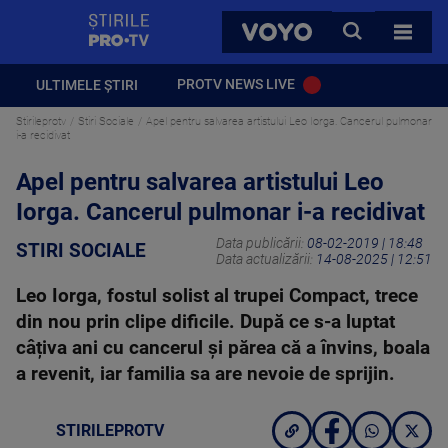
StirilePROTV
CAUTA
VOYO
TOATE 
PROTV NEWS LIVE
ULTIMELE ȘTIRI
Stirileprotv
Stiri Sociale
Apel pentru salvarea artistului Leo Iorga. Cancerul pulmonar
i-a recidivat
Apel pentru salvarea artistului Leo
Iorga. Cancerul pulmonar i-a recidivat
Data publicării:
08-02-2019 | 18:48
STIRI SOCIALE
Data actualizării:
14-08-2025 | 12:51
Leo Iorga, fostul solist al trupei Compact, trece
din nou prin clipe dificile. După ce s-a luptat
câțiva ani cu cancerul și părea că a învins, boala
a revenit, iar familia sa are nevoie de sprijin.
STIRILEPROTV