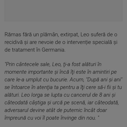
Rămas fără un plămân, extirpat, Leo suferă de o
recidivă și are nevoie de o intervenție specială și
de tratament în Germania.
"Prin cântecele sale, Leo, ţi-a fost alături în
momente importante şi încă îţi este în amintiri pe
care le-a umplut cu bucurie. Acum, "După ani și ani"
se întoarce în atenţia ta pentru a îţi cere să-i fii şi tu
alături. Leo Iorga se lupta cu cancerul de 8 ani şi
câteodată câştiga şi urcă pe scenă, iar câteodată,
adversarul devine atât de puternic încât doar
împreună cu voi îl poate învinge din nou. "