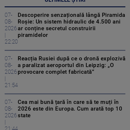
ULTIMELE ȘTIRI
07-
Descoperire senzațională lângă Piramida
08-
Roșie: Un sistem hidraulic de 4.500 ani
2026
ar conține secretul construirii
|
piramidelor
22:20
07-
Reacția Rusiei după ce o dronă explozivă
08-
a paralizat aeroportul din Leipzig: „O
2026
provocare complet fabricată”
|
21:54
07-
Cea mai bună țară în care să te muți în
08-
2026 este din Europa. Cum arată top 10
2026
state
|
21:44