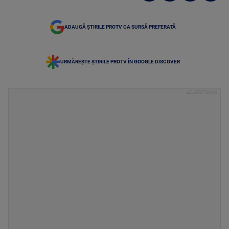
ADAUGĂ ȘTIRILE PROTV CA SURSĂ PREFERATĂ
URMĂREȘTE ȘTIRILE PROTV ÎN GOOGLE DISCOVER