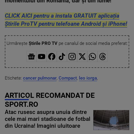
momentului din România, dar și din lume!
CLICK AICI pentru a instala GRATUIT aplicația
Știrile ProTV pentru telefoane Android și iPhone!
Urmărește
Știrile PRO TV
pe canalul de social media preferat:
Etichete:
cancer pulmonar
,
Compact
,
leo iorga
,
ARTICOL RECOMANDAT DE
SPORT.RO
Atac rusesc asupra unuia dintre
cele mai mari stadioane de fotbal
din Ucraina! Imagini uluitoare