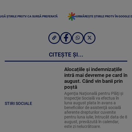
UGĂ ȘTIRILE PROTV CA SURSĂ PREFERATĂ
URMĂREȘTE ȘTIRILE PROTV ÎN GOOGLE 
CITEȘTE ȘI...
Alocațiile și indemnizațiile
intră mai devreme pe card în
august. Când vin banii prin
poștă
Agenţia Naţională pentru Plăţi şi
Inspecţie Socială va efectua în
luna august plata în avans a
STIRI SOCIALE
beneficiilor de asistenţă socială
aferente drepturilor cuvenite
pentru luna iulie, întrucât data de 8
august, prevăzută în calendar,
este zi nelucrătoare.