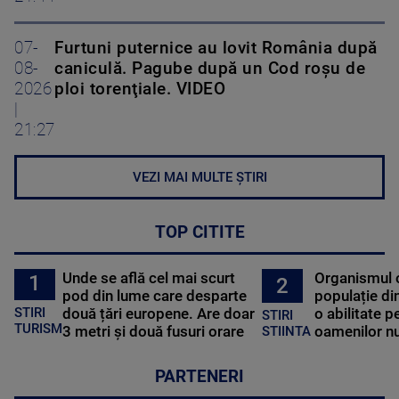
07-
Furtuni puternice au lovit România după
08-
caniculă. Pagube după un Cod roşu de
2026
ploi torenţiale. VIDEO
|
21:27
VEZI MAI MULTE ȘTIRI
TOP CITITE
Unde se află cel mai scurt
Organismul 
1
2
pod din lume care desparte
populație di
STIRI
două țări europene. Are doar
o abilitate p
STIRI
TURISM
3 metri și două fusuri orare
oamenilor nu
STIINTA
PARTENERI