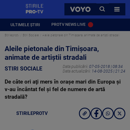
StirilePROTV
CAUTA
VOYO
TOATE 
PROTV NEWS LIVE
ULTIMELE ȘTIRI
Stirileprotv
Stiri Sociale
Aleile pietonale din Timișoara, animate de artiștii stradali
Aleile pietonale din Timișoara,
animate de artiștii stradali
Data publicării:
07-05-2018 | 08:34
STIRI SOCIALE
Data actualizării:
14-08-2025 | 21:24
De câte ori aţi mers în oraşe mari din Europa şi
v-au încântat fel şi fel de numere de artă
stradală?
STIRILEPROTV