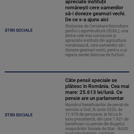
apreciate instituții
românești cere oamenilor
să-i doneze geamuri vechi.
De ce s-a ajuns aici
Stațiunea de Cercetare-Dezvoltare
STIRI SOCIALE
pentru Legumicultură (SCDL), una
dintre cele mai cunoscute și
apreciate instituții din agricultura
românească, cere oamenilor să-i
doneze geamuri vechi, pentru a-și
repara serele distruse de furtuni.
Câte pensii speciale se
plătesc în România. Cea mai
mare: 25.613 lei/lună. Ce
pensie are un parlamentar
Numărul beneficiarilor de pensii de
serviciu a fost, în iunie 2026, de
11.970 de persoane, la fel ca în
STIRI SOCIALE
luna precedentă, din care 7.921 de
beneficiari cu pensie din Bugetul
Asigurărilor Sociale de Stat - BASS
(contributivitate), conform