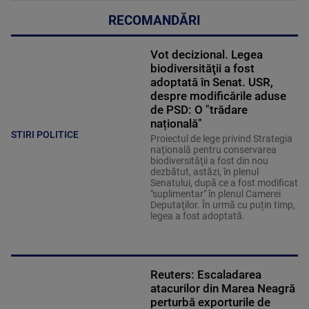
RECOMANDĂRI
Vot decizional. Legea
biodiversităţii a fost
adoptată în Senat. USR,
despre modificările aduse
de PSD: O "trădare
națională"
STIRI POLITICE
Proiectul de lege privind Strategia
naţională pentru conservarea
biodiversităţii a fost din nou
dezbătut, astăzi, în plenul
Senatului, după ce a fost modificat
"suplimentar" în plenul Camerei
Deputaţilor. În urmă cu puțin timp,
legea a fost adoptată.
Reuters: Escaladarea
atacurilor din Marea Neagră
perturbă exporturile de