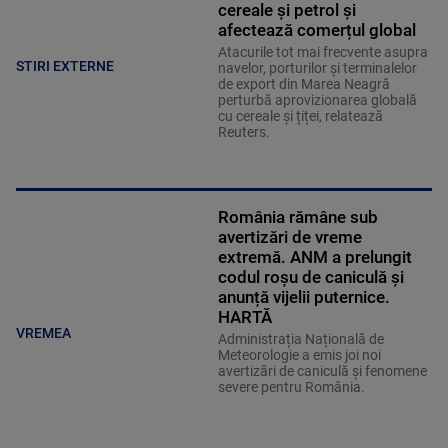
cereale și petrol și
afectează comerțul global
Atacurile tot mai frecvente asupra
STIRI EXTERNE
navelor, porturilor și terminalelor
de export din Marea Neagră
perturbă aprovizionarea globală
cu cereale și țiței, relatează
Reuters.
România rămâne sub
avertizări de vreme
extremă. ANM a prelungit
codul roșu de caniculă și
anunță vijelii puternice.
HARTĂ
VREMEA
Administrația Națională de
Meteorologie a emis joi noi
avertizări de caniculă și fenomene
severe pentru România.