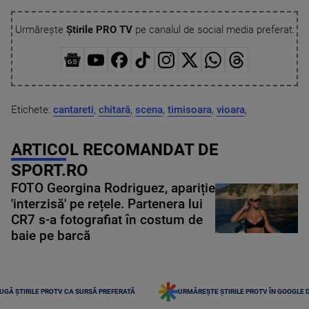
Urmărește
Știrile PRO TV
pe canalul de social media preferat:
Etichete:
cantareti
,
chitară
,
scena
,
timisoara
,
vioara
,
ARTICOL RECOMANDAT DE
SPORT.RO
FOTO Georgina Rodriguez, apariție
'interzisă' pe rețele. Partenera lui
CR7 s-a fotografiat în costum de
baie pe barcă
UGĂ ȘTIRILE PROTV CA SURSĂ PREFERATĂ
URMĂREȘTE ȘTIRILE PROTV ÎN GOOGLE 