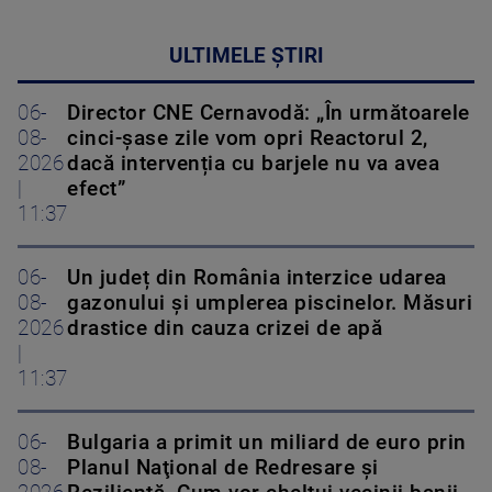
ULTIMELE ȘTIRI
06-
Director CNE Cernavodă: „În următoarele
08-
cinci-șase zile vom opri Reactorul 2,
2026
dacă intervenția cu barjele nu va avea
|
efect”
11:37
06-
Un județ din România interzice udarea
08-
gazonului și umplerea piscinelor. Măsuri
2026
drastice din cauza crizei de apă
|
11:37
06-
Bulgaria a primit un miliard de euro prin
08-
Planul Naţional de Redresare şi