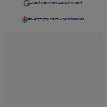
ADAUGĂ ȘTIRILE PROTV CA SURSĂ PREFERATĂ
URMĂREȘTE ȘTIRILE PROTV ÎN GOOGLE DISCOVER