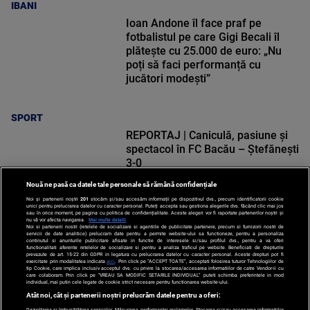
IBANI
Ioan Andone îl face praf pe
fotbalistul pe care Gigi Becali îl
plătește cu 25.000 de euro: „Nu
poți să faci performanță cu
jucători modești”
SPORT
REPORTAJ | Caniculă, pasiune și
spectacol în FC Bacău – Ștefănești
3-0
Nouă ne pasă ca datele tale personale să rămână confidențiale
Noi și partenerii noștri
201
stocăm și/sau accesăm informații pe dispozitivul dvs., precum identificatorii cookie
unici pentru prelucrarea datelor cu caracter personal. Puteți accepta sau gestiona alegerile dvs. făcând clic mai jos
sau în orice moment, pe pagina cu politica de confidențialitate. Aceste alegeri vor fi raportate partenerilor noștri și
nu vă vor afecta navigarea.
Mai multe detalii
Noi si partenerii nostri (retelele de socializare si agentiile de publicitate partenere, precum si furnizorii nostri de
SPORT
servicii de date analitice) prelucram date pentru a permite website-ului sa functioneze, pentru a personaliza
continutul si anunturile publicitare afisate in functie de interesele si/sau profilul dvs., pentru a va oferi
functionalitati aferente retelelor de socializare si pentru a analiza traficul pe website. Beneficiati de drepturile
prevazute de art. 15-22 din GDPR in legatura cu prelucrarea datelor cu caracter personal. Aceste drepturi pot fi
exercitate prin modalitatea indicata
aici
. Prin click pe “ACCEPT TOATE”, acceptati folosirea tuturor Tehnologiilor de
tip Cookie, care implica inclusiv acceptul dvs. cu privire la stocarea/accesarea informatiilor de catre Vendor-ii cu
care colaboram. Prin click pe “VREAU SA MODIFIC SETARILE INDIVIDUAL” puteti schimba preferintele in mod
individual, mai putin cele legate de cookie strict necesare pentru functionarea website-ului.
Atât noi, cât și partenerii noștri prelucrăm datele pentru a oferi:
Dezvoltarea și îmbunătățirea serviciilor. Măsurarea performanței reclamelor. Stocarea și/sau accesarea informațiilor