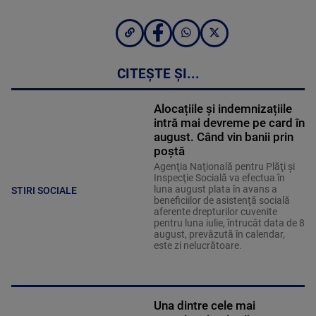
CITEȘTE ȘI...
Alocațiile și indemnizațiile
intră mai devreme pe card în
august. Când vin banii prin
poștă
Agenţia Naţională pentru Plăţi şi
Inspecţie Socială va efectua în
luna august plata în avans a
STIRI SOCIALE
beneficiilor de asistenţă socială
aferente drepturilor cuvenite
pentru luna iulie, întrucât data de 8
august, prevăzută în calendar,
este zi nelucrătoare.
Una dintre cele mai