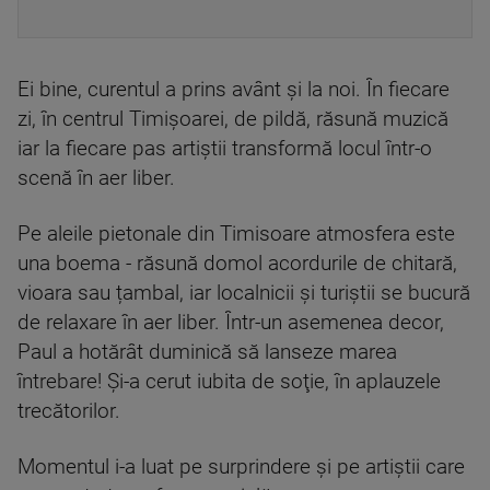
Ei bine, curentul a prins avânt şi la noi. În fiecare
zi, în centrul Timișoarei, de pildă, răsună muzică
iar la fiecare pas artiştii transformă locul într-o
scenă în aer liber.
Pe aleile pietonale din Timisoare atmosfera este
una boema - răsună domol acordurile de chitară,
vioara sau țambal, iar localnicii şi turiştii se bucură
de relaxare în aer liber. Într-un asemenea decor,
Paul a hotărât duminică să lanseze marea
întrebare! Şi-a cerut iubita de soţie, în aplauzele
trecătorilor.
Momentul i-a luat pe surprindere şi pe artiştii care