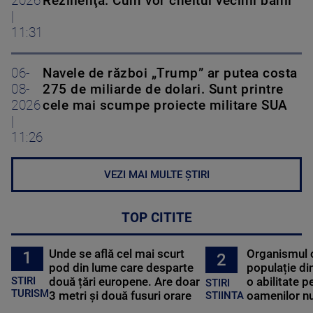
2026
Rezilienţă. Cum vor cheltui vecinii banii
|
11:31
06-
Navele de război „Trump” ar putea costa
08-
275 de miliarde de dolari. Sunt printre
2026
cele mai scumpe proiecte militare SUA
|
11:26
VEZI MAI MULTE ȘTIRI
TOP CITITE
Unde se află cel mai scurt
Organismul 
1
2
pod din lume care desparte
populație di
STIRI
două țări europene. Are doar
o abilitate p
STIRI
TURISM
3 metri și două fusuri orare
oamenilor nu
STIINTA