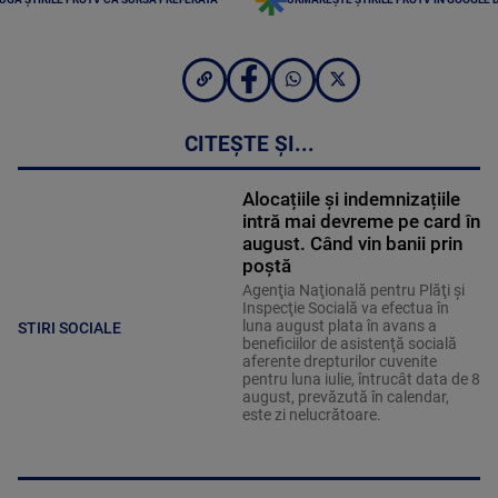
CITEȘTE ȘI...
Alocațiile și indemnizațiile
intră mai devreme pe card în
august. Când vin banii prin
poștă
Agenţia Naţională pentru Plăţi şi
Inspecţie Socială va efectua în
luna august plata în avans a
STIRI SOCIALE
beneficiilor de asistenţă socială
aferente drepturilor cuvenite
pentru luna iulie, întrucât data de 8
august, prevăzută în calendar,
este zi nelucrătoare.