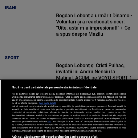
IBANI
Bogdan Lobonț a urmărit Dinamo -
Voluntari și a reacționat sincer:
”Uite, asta m-a impresionat!” + Ce
a spus despre Mazilu
SPORT
Bogdan Lobonț și Cristi Pulhac,
invitații lui Andru Nenciu la
Matinal, ACUM, pe VOYO SPORT 1
Nouă ne pasă ca datele tale personale să rămână confidențiale
Noi și partenerii noștri
201
stocăm și/sau accesăm informații pe dispozitivul dvs., precum identificatorii cookie
unici pentru prelucrarea datelor cu caracter personal. Puteți accepta sau gestiona alegerile dvs. făcând clic mai jos
sau în orice moment, pe pagina cu politica de confidențialitate. Aceste alegeri vor fi raportate partenerilor noștri și
nu vă vor afecta navigarea.
Mai multe detalii
Noi si partenerii nostri (retelele de socializare si agentiile de publicitate partenere, precum si furnizorii nostri de
SPORT
servicii de date analitice) prelucram date pentru a permite website-ului sa functioneze, pentru a personaliza
continutul si anunturile publicitare afisate in functie de interesele si/sau profilul dvs., pentru a va oferi
functionalitati aferente retelelor de socializare si pentru a analiza traficul pe website. Beneficiati de drepturile
prevazute de art. 15-22 din GDPR in legatura cu prelucrarea datelor cu caracter personal. Aceste drepturi pot fi
exercitate prin modalitatea indicata
aici
. Prin click pe “ACCEPT TOATE”, acceptati folosirea tuturor Tehnologiilor de
tip Cookie, care implica inclusiv acceptul dvs. cu privire la stocarea/accesarea informatiilor de catre Vendor-ii cu
care colaboram. Prin click pe “VREAU SA MODIFIC SETARILE INDIVIDUAL” puteti schimba preferintele in mod
individual, mai putin cele legate de cookie strict necesare pentru functionarea website-ului.
Atât noi, cât și partenerii noștri prelucrăm datele pentru a oferi: