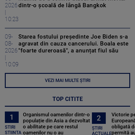
2026
dintr-o școală de lângă Bangkok
|
10:23
09-
Starea fostului președinte Joe Biden s-a
08-
agravat din cauza cancerului. Boala este
2026
"foarte dureroasă", a anunțat fiul său
|
10:09
VEZI MAI MULTE ȘTIRI
TOP CITITE
Organismul oamenilor dintr-o
Victorie p
1
2
populație din Asia a dezvoltat
Europeană
o abilitate pe care restul
obligată d
STIRI
ȘTIRI
oamenilor nu o au
permită au
STIINTA
ACTUALE