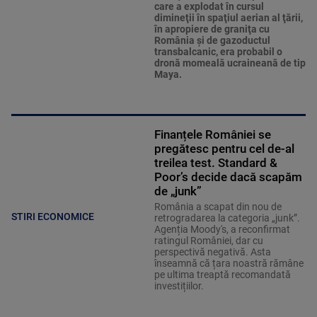
care a explodat în cursul
dimineţii în spaţiul aerian al ţării,
în apropiere de graniţa cu
România şi de gazoductul
transbalcanic, era probabil o
dronă momeală ucraineană de tip
Maya.
Finanțele României se
pregătesc pentru cel de-al
treilea test. Standard &
Poor’s decide dacă scapăm
de „junk”
România a scapat din nou de
STIRI ECONOMICE
retrogradarea la categoria „junk”.
Agenția Moody's, a reconfirmat
ratingul României, dar cu
perspectivă negativă. Asta
înseamnă că țara noastră rămâne
pe ultima treaptă recomandată
investițiilor.