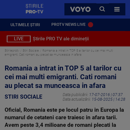
StirilePROTV
CAUTA
VOYO
TOATE 
PROTV NEWS LIVE
ULTIMELE ȘTIRI
LIVE
Știrile PRO TV ale dimineții
Stirileprotv
Stiri Sociale
Romania a intrat in TOP 5 al tarilor cu cei mai multi
emigranti. Cati romani au plecat sa munceasca in afara
Romania a intrat in TOP 5 al tarilor cu
cei mai multi emigranti. Cati romani
au plecat sa munceasca in afara
Data publicării:
17-07-2016 | 07:37
STIRI SOCIALE
Data actualizării:
15-08-2025 | 14:28
Oficial, Romania este pe locul patru in Europa la
numarul de cetateni care traiesc in afara tarii.
Avem peste 3,4 milioane de romani plecati la