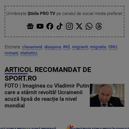
Urmărește
Știrile PRO TV
pe canalul de social media preferat:
Etichete:
clasament
,
diaspora
,
INS
,
migranti
,
migratie
,
ONU
,
romani
,
statistici
,
ARTICOL RECOMANDAT DE
SPORT.RO
FOTO | Imaginea cu Vladimir Putin
care a stârnit revoltă! Ucrainenii
acuză lipsă de reacție la nivel
mondial
UGĂ ȘTIRILE PROTV CA SURSĂ PREFERATĂ
URMĂREȘTE ȘTIRILE PROTV ÎN GOOGLE 