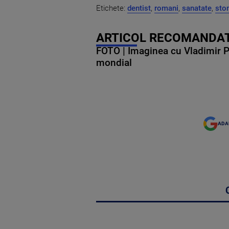
Etichete:
dentist
,
romani
,
sanatate
,
sto
ARTICOL RECOMANDAT
FOTO | Imaginea cu Vladimir Put
mondial
ADA