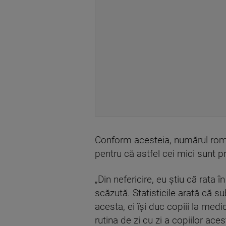
Conform acesteia, numărul români
pentru că astfel cei mici sunt pri
„Din nefericire, eu ştiu că rata 
scăzută. Statisticile arată că 
acesta, ei îşi duc copiii la med
rutina de zi cu zi a copiilor ace