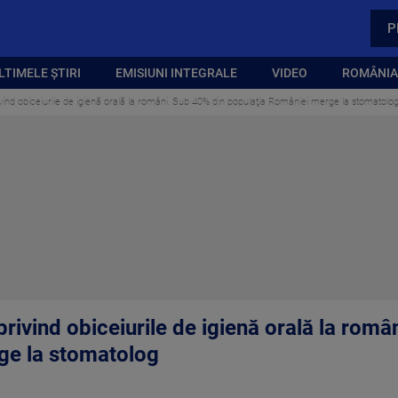
P
LTIMELE ȘTIRI
EMISIUNI INTEGRALE
VIDEO
ROMÂNIA,
privind obiceiurile de igienă orală la români. Sub 40% din populaţia României merge la stomatolo
 privind obiceiurile de igienă orală la rom
ge la stomatolog