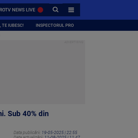
CAUTA
ROTV NEWS LIVE
TOATE CATEGORIILE
 TE IUBESC!
INSPECTORUL PRO
g
âni. Sub 40% din
Data publicării:
19-05-2025 | 22:55
Data actualizării:
11-08-2025 | 11:47