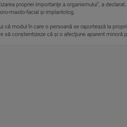
tizarea propriei importanţe a organismului”, a declarat, 
oro-maxilo-facial şi implantolog.
lui că modul în care o persoană se raportează la propr
are să conştientizeze că şi o afecţiune aparent minoră