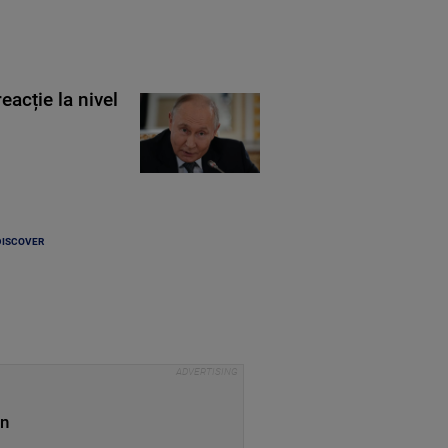
eacție la nivel
DISCOVER
un