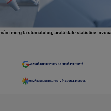
mâni merg la stomatolog, arată date statistice invoc
ADAUGĂ ȘTIRILE PROTV CA SURSĂ PREFERATĂ
URMĂREȘTE ȘTIRILE PROTV ÎN GOOGLE DISCOVER