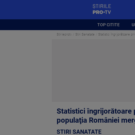
StirilePROTV
TOP CITITE
U
Stirileprotv
Stiri Sanatate
Statistici îngrijorătoare 
Statistici îngrijorătoare
populaţia României mer
STIRI SANATATE