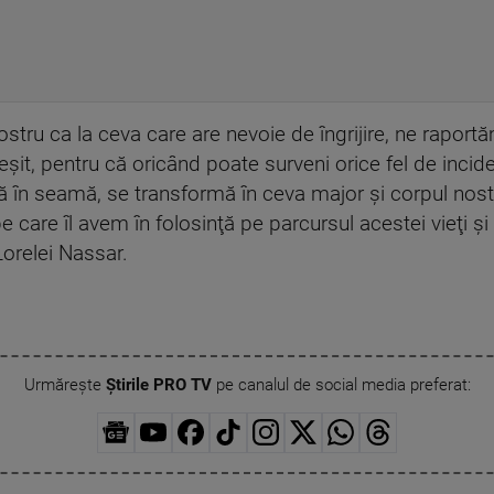
stru ca la ceva care are nevoie de îngrijire, ne raportă
greşit, pentru că oricând poate surveni orice fel de inci
ă în seamă, se transformă în ceva major şi corpul nos
e care îl avem în folosinţă pe parcursul acestei vieţi ş
Lorelei Nassar.
Urmărește
Știrile PRO TV
pe canalul de social media preferat: