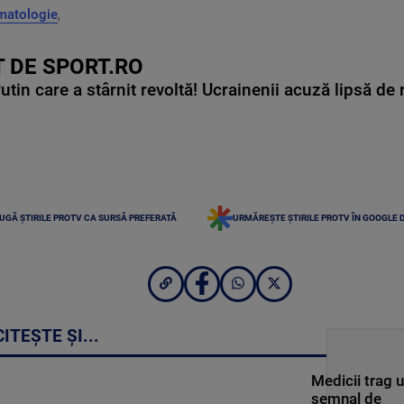
matologie
,
 DE SPORT.RO
in care a stârnit revoltă! Ucrainenii acuză lipsă de r
UGĂ ȘTIRILE PROTV CA SURSĂ PREFERATĂ
URMĂREȘTE ȘTIRILE PROTV ÎN GOOGLE 
CITEȘTE ȘI...
Medicii trag 
semnal de