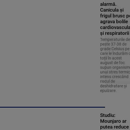
alarmă.
Canicula și
frigul brusc p
agrava bolile
cardiovascul
și respiratorii
Temperaturile de
peste 37-38 de
grade Celsius pe
care le îndurăm 
toții în acest
august de foc
supun organism
unui stres termic
intens crescând
riscul de
deshidratare și
epuizare.
Studiu:
Mounjaro ar
putea reduce