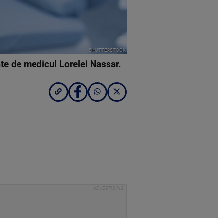
SHUTTERSTOCK
ate de medicul Lorelei Nassar.