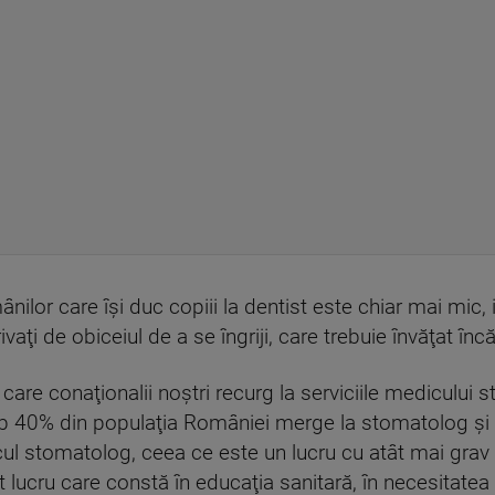
lor care îşi duc copiii la dentist este chiar mai mic, 
vaţi de obiceiul de a se îngriji, care trebuie învăţat încă
în care conaţionalii noştri recurg la serviciile medicului
sub 40% din populaţia României merge la stomatolog şi
icul stomatolog, ceea ce este un lucru cu atât mai grav
st lucru care constă în educaţia sanitară, în necesitatea i