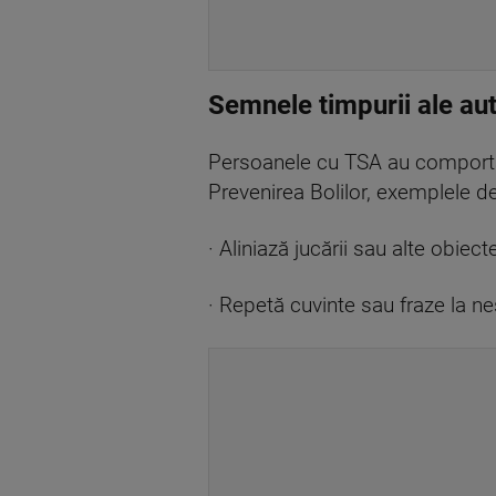
Semnele timpurii ale au
Persoanele cu TSA au comportame
Prevenirea Bolilor, exemplele d
· Aliniază jucării sau alte obie
· Repetă cuvinte sau fraze la nes