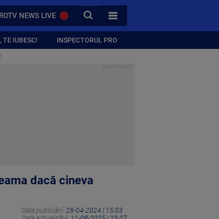
CAUTA
ROTV NEWS LIVE
TOATE CATEGORIILE
 TE IUBESC!
INSPECTORUL PRO
t
 seama dacă cineva
Data publicării:
28-04-2024 | 15:03
Data actualizării:
11-08-2025 | 23:07