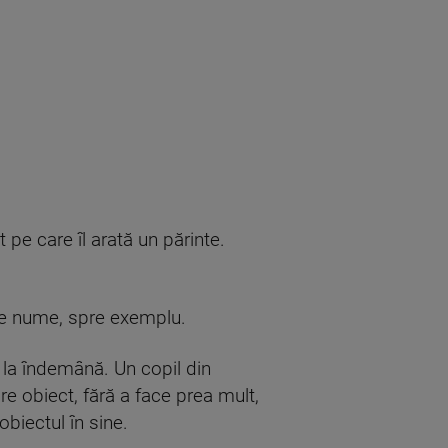
t pe care îl arată un părinte.
ă pe nume, spre exemplu.
t la îndemână. Un copil din
re obiect, fără a face prea mult,
obiectul în sine.