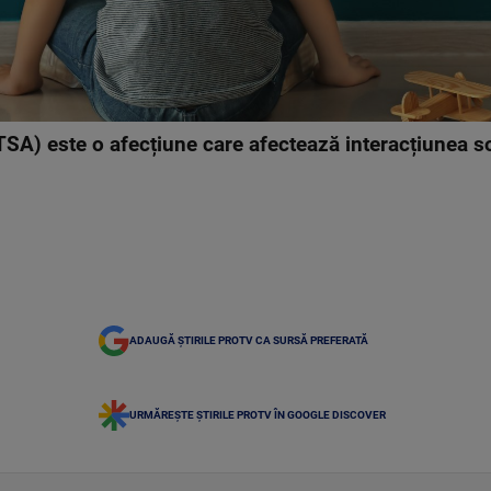
TSA) este o afecțiune care afectează interacțiunea s
ADAUGĂ ȘTIRILE PROTV CA SURSĂ PREFERATĂ
URMĂREȘTE ȘTIRILE PROTV ÎN GOOGLE DISCOVER