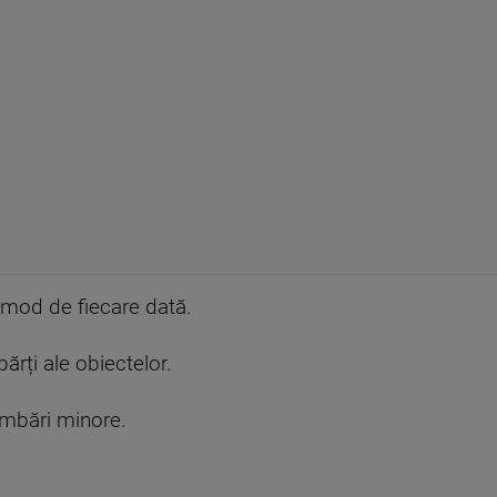
i mod de fiecare dată.
ărți ale obiectelor.
imbări minore.