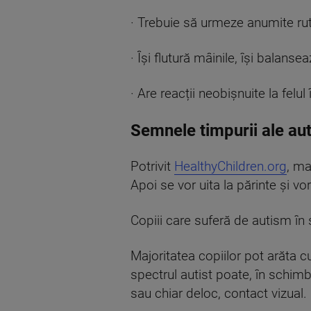
· Trebuie să urmeze anumite rut
· Își flutură mâinile, își balanse
· Are reacții neobișnuite la felul
Semnele timpurii ale aut
Potrivit
HealthyChildren.org
, ma
Apoi se vor uita la părinte și vo
Copiii care suferă de autism în 
Majoritatea copiilor pot arăta c
spectrul autist poate, în schimb
sau chiar deloc, contact vizual.