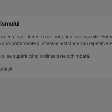
tismului
nte sau interese care pot părea neobișnuite. Potrivit
e comportamente și interese restrânse sau repetitive l
cte și se supără când ordinea este schimbată.
fârșit.