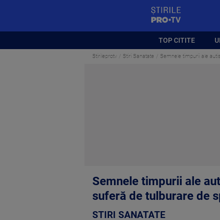
StirilePROTV
TOP CITITE
U
Stirileprotv
Stiri Sanatate
Semnele timpurii ale autis
Semnele timpurii ale aut
suferă de tulburare de s
STIRI SANATATE