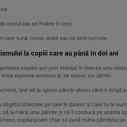
ine.
ază corpul sau se învârte în cerc.
 în care sună, miros, arată sau se simt lucrurile.
ismului la copiii care au până în doi ani
joritatea copiilor pot privi imediat în direcția unui obiec
r imita expresia acestuia și, de obicei, vor zâmbi.
schimb, tind să își ignore părinții atunci când îi strig
u degetul obiectele pe care le doresc și care nu le sun
, să ia mâna unui părinte și să îl conducă pe acesta sp
 Uneori, copilul poate chiar să pună mâna părintelui pe 