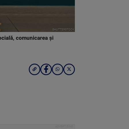
SHUTTERSTOCK
ocială, comunicarea și