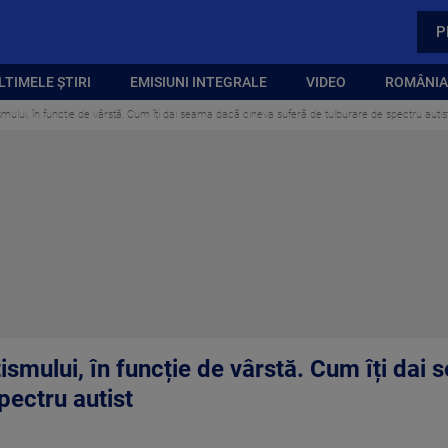
P
LTIMELE ȘTIRI
EMISIUNI INTEGRALE
VIDEO
ROMÂNIA,
mului, în funcție de vârstă. Cum îți dai seama dacă cineva suferă de tulburare de spectru autis
ismului, în funcție de vârstă. Cum îți dai
pectru autist