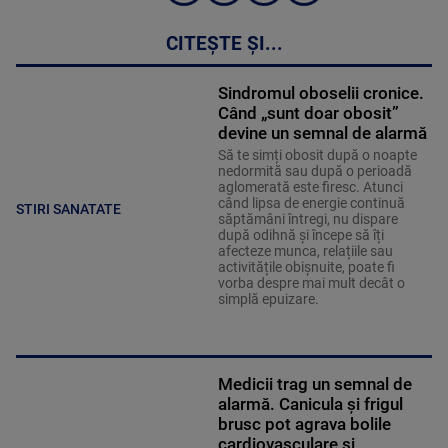
CITEȘTE ȘI...
Sindromul oboselii cronice.
Când „sunt doar obosit”
devine un semnal de alarmă
Să te simți obosit după o noapte
nedormită sau după o perioadă
aglomerată este firesc. Atunci
când lipsa de energie continuă
STIRI SANATATE
săptămâni întregi, nu dispare
după odihnă și începe să îți
afecteze munca, relațiile sau
activitățile obișnuite, poate fi
vorba despre mai mult decât o
simplă epuizare.
Medicii trag un semnal de
alarmă. Canicula și frigul
brusc pot agrava bolile
cardiovasculare și