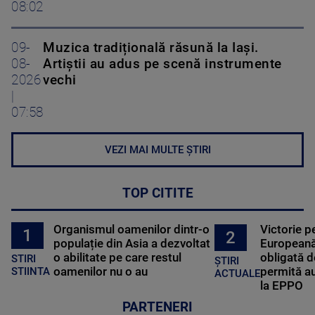
08:02
09-
Muzica tradițională răsună la Iași.
08-
Artiștii au adus pe scenă instrumente
2026
vechi
|
07:58
VEZI MAI MULTE ȘTIRI
TOP CITITE
Organismul oamenilor dintr-o
Victorie p
1
2
populație din Asia a dezvoltat
Europeană
o abilitate pe care restul
obligată d
STIRI
ȘTIRI
oamenilor nu o au
permită au
STIINTA
ACTUALE
la EPPO
PARTENERI