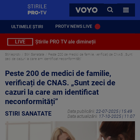
StirilePROTV
CAUTA
VOYO
TOATE 
PROTV NEWS LIVE
ULTIMELE ȘTIRI
LIVE
Știrile PRO TV ale dimineții
Stirileprotv
Stiri Sanatate
Peste 200 de medici de familie, verificați de CNAS. „Sunt
zeci de cazuri la care am identificat neconformități”
Peste 200 de medici de familie,
verificați de CNAS. „Sunt zeci de
cazuri la care am identificat
neconformități”
Data publicării:
22-07-2025 | 15:49
STIRI SANATATE
Data actualizării:
17-10-2025 | 11:07