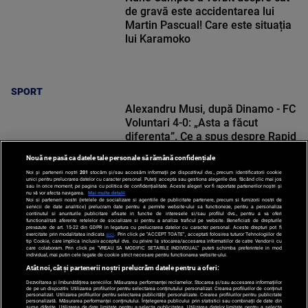
de gravă este accidentarea lui
Martin Pascual! Care este situația
lui Karamoko
SPORT
Alexandru Musi, după Dinamo - FC
Voluntari 4-0: „Asta a făcut
diferența”. Ce a spus despre Rapid
Nouă ne pasă ca datele tale personale să rămână confidențiale
Noi și partenerii noștri
201
stocăm și/sau accesăm informații pe dispozitivul dvs., precum identificatorii cookie
unici pentru prelucrarea datelor cu caracter personal. Puteți accepta sau gestiona alegerile dvs. făcând clic mai jos
sau în orice moment, pe pagina cu politica de confidențialitate. Aceste alegeri vor fi raportate partenerilor noștri și
nu vă vor afecta navigarea.
Mai multe detalii
Noi si partenerii nostri (retelele de socializare si agentiile de publicitate partenere, precum si furnizorii nostri de
SPORT
servicii de date analitice) prelucram date pentru a permite website-ului sa functioneze, pentru a personaliza
continutul si anunturile publicitare afisate in functie de interesele si/sau profilul dvs., pentru a va oferi
functionalitati aferente retelelor de socializare si pentru a analiza traficul pe website. Beneficiati de drepturile
prevazute de art. 15-22 din GDPR in legatura cu prelucrarea datelor cu caracter personal. Aceste drepturi pot fi
exercitate prin modalitatea indicata
aici
. Prin click pe “ACCEPT TOATE”, acceptati folosirea tuturor Tehnologiilor de
tip Cookie, care implica inclusiv acceptul dvs. cu privire la stocarea/accesarea informatiilor de catre Vendor-ii cu
care colaboram. Prin click pe “VREAU SA MODIFIC SETARILE INDIVIDUAL” puteti schimba preferintele in mod
individual, mai putin cele legate de cookie strict necesare pentru functionarea website-ului.
Atât noi, cât și partenerii noștri prelucrăm datele pentru a oferi:
Dezvoltarea și îmbunătățirea serviciilor. Măsurarea performanței reclamelor. Stocarea și/sau accesarea informațiilor
de pe un dispozitiv. Utilizarea profilurilor pentru selectarea conținutului personalizat. Crearea profilurilor de conținut
personalizat. Utilizarea profilurilor pentru selectarea publicității personalizate. Crearea profilurilor pentru publicitate
personalizată. Măsurarea performanței conținutului. Înțelegerea publicului prin statistici sau combinații de date din
surse diferite. Utilizarea de date limitate pentru a selecta publicitatea. Utilizarea datelor limitate pentru a selecta