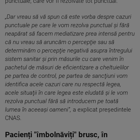
punctuale, care vor fi rezolvate tot punctual.
„Dar vreau să vă spun că este vorba despre cazuri
punctuale pe care le vom rezolva punctual şi fără
neapărat să facem mediatizare prea intensă pentru
că nu vreau să aruncăm o percepţie sau să
determinăm o percepţie negativă asupra întregului
sistem sanitar şi prin măsurile cu care venim în
pachetul de măsuri de eficientizare a cheltuielilor
pe partea de control, pe partea de sancţiuni vom
identifica acele cazuri care nu respectă legea,
acele situaţii în care legea este eludată şi le vom
rezolva punctual fără să introducem pe toată
lumea în aceeaşi oameni”,
a explicat preşedintele
CNAS.
Pacienți "îmbolnăviți" brusc, în