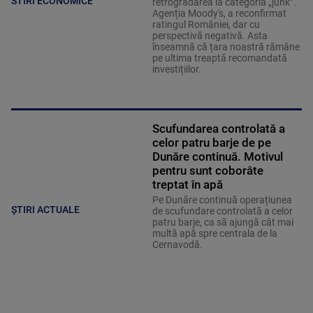
STIRI ECONOMICE
retrogradarea la categoria „junk”.
Agenția Moody's, a reconfirmat
ratingul României, dar cu
perspectivă negativă. Asta
înseamnă că țara noastră rămâne
pe ultima treaptă recomandată
investițiilor.
Scufundarea controlată a
celor patru barje de pe
Dunăre continuă. Motivul
pentru sunt coborâte
treptat în apă
Pe Dunăre continuă operațiunea
ȘTIRI ACTUALE
de scufundare controlată a celor
patru barje, ca să ajungă cât mai
multă apă spre centrala de la
Cernavodă.