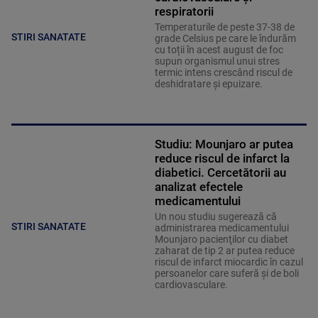
respiratorii
Temperaturile de peste 37-38 de
STIRI SANATATE
grade Celsius pe care le îndurăm
cu toții în acest august de foc
supun organismul unui stres
termic intens crescând riscul de
deshidratare și epuizare.
Studiu: Mounjaro ar putea
reduce riscul de infarct la
diabetici. Cercetătorii au
analizat efectele
medicamentului
Un nou studiu sugerează că
STIRI SANATATE
administrarea medicamentului
Mounjaro pacienţilor cu diabet
zaharat de tip 2 ar putea reduce
riscul de infarct miocardic în cazul
persoanelor care suferă şi de boli
cardiovasculare.