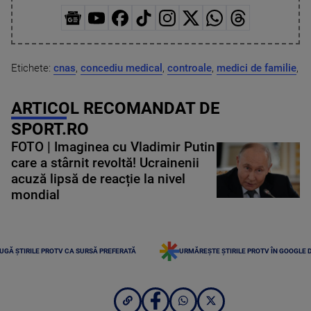
Etichete:
cnas
,
concediu medical
,
controale
,
medici de familie
,
ARTICOL RECOMANDAT DE
SPORT.RO
FOTO | Imaginea cu Vladimir Putin
care a stârnit revoltă! Ucrainenii
acuză lipsă de reacție la nivel
mondial
UGĂ ȘTIRILE PROTV CA SURSĂ PREFERATĂ
URMĂREȘTE ȘTIRILE PROTV ÎN GOOGLE 