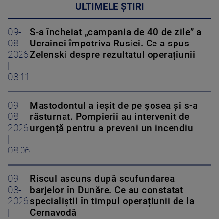
ULTIMELE ȘTIRI
09-
S-a încheiat „campania de 40 de zile” a
08-
Ucrainei împotriva Rusiei. Ce a spus
2026
Zelenski despre rezultatul operațiunii
|
08:11
09-
Mastodontul a ieșit de pe șosea și s-a
08-
răsturnat. Pompierii au intervenit de
2026
urgență pentru a preveni un incendiu
|
08:06
09-
Riscul ascuns după scufundarea
08-
barjelor în Dunăre. Ce au constatat
2026
specialiștii în timpul operațiunii de la
|
Cernavodă