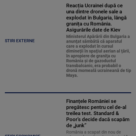
Reacția Ucrainei după ce
una dintre dronele sale a
explodat în Bulgaria, lângă
granița cu România.
Asigurările date de Kiev
Ministerul Apărării din Bulgaria a
STIRI EXTERNE
anunţat sâmbătă că aparatul
care a explodat în cursul
dimineţii în spaţiul aerian al ţării,
în apropiere de graniţa cu
România şi de gazoductul
transbalcanic, era probabil o
dronă momeală ucraineană de tip
Maya.
Finanțele României se
pregătesc pentru cel de-al
treilea test. Standard &
Poor’s decide dacă scapăm
de „junk”
România a scapat din nou de