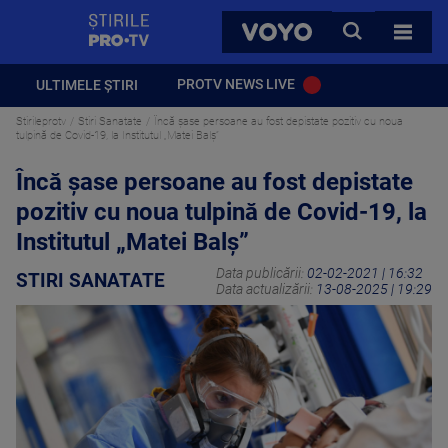
StirilePROTV
CAUTA
VOYO
TOATE 
PROTV NEWS LIVE
ULTIMELE ȘTIRI
Stirileprotv
Stiri Sanatate
Încă șase persoane au fost depistate pozitiv cu noua
tulpină de Covid-19, la Institutul „Matei Balș”
Încă șase persoane au fost depistate
pozitiv cu noua tulpină de Covid-19, la
Institutul „Matei Balș”
Data publicării:
02-02-2021 | 16:32
STIRI SANATATE
Data actualizării:
13-08-2025 | 19:29