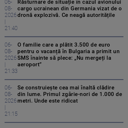
06-
Răsturnare de situație în cazul avionului
08-
cargo ucrainean din Germania vizat de o
2026
dronă explozivă. Ce neagă autoritățile
|
21:40
06-
O familie care a plătit 3.500 de euro
08-
pentru o vacanță în Bulgaria a primit un
2026
SMS înainte să plece: „Nu mergeți la
|
aeroport”
21:33
06-
Se construiește cea mai înaltă clădire
08-
din lume. Primul zgârie-nori de 1.000 de
2026
metri. Unde este ridicat
|
21:15