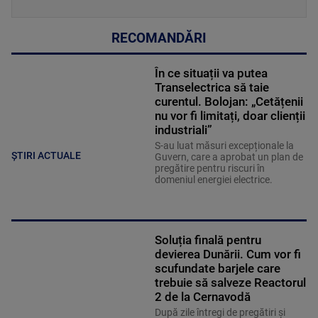
RECOMANDĂRI
În ce situații va putea
Transelectrica să taie
curentul. Bolojan: „Cetățenii
nu vor fi limitați, doar clienții
industriali”
S-au luat măsuri excepționale la
ȘTIRI ACTUALE
Guvern, care a aprobat un plan de
pregătire pentru riscuri în
domeniul energiei electrice.
Soluția finală pentru
devierea Dunării. Cum vor fi
scufundate barjele care
trebuie să salveze Reactorul
2 de la Cernavodă
După zile întregi de pregătiri și