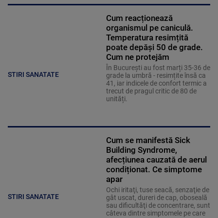
Cum reacționează
organismul pe caniculă.
Temperatura resimțită
poate depăși 50 de grade.
Cum ne protejăm
În București au fost marți 35-36 de
STIRI SANATATE
grade la umbră - resimțite însă ca
41, iar indicele de confort termic a
trecut de pragul critic de 80 de
unități.
Cum se manifestă Sick
Building Syndrome,
afecțiunea cauzată de aerul
condiționat. Ce simptome
apar
Ochi iritaţi, tuse seacă, senzaţie de
STIRI SANATATE
gât uscat, dureri de cap, oboseală
sau dificultăţi de concentrare, sunt
câteva dintre simptomele pe care