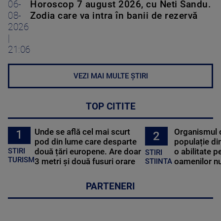
06-
Horoscop 7 august 2026, cu Neti Sandu.
08-
Zodia care va intra în banii de rezervă
2026
|
21:06
VEZI MAI MULTE ȘTIRI
TOP CITITE
Unde se află cel mai scurt
Organismul 
1
2
pod din lume care desparte
populație di
STIRI
două țări europene. Are doar
o abilitate p
STIRI
TURISM
3 metri și două fusuri orare
oamenilor nu
STIINTA
PARTENERI