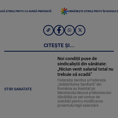
UGĂ ȘTIRILE PROTV CA SURSĂ PREFERATĂ
URMĂREȘTE ȘTIRILE PROTV ÎN GOOGLE 
CITEȘTE ȘI...
Noi condiții puse de
sindicaliștii din sănătate:
„Niciun venit salarial total nu
trebuie să scadă”
Federaţia Sanitas şi Federaţia
„Solidaritatea Sanitară” din
România au înaintat joi
STIRI SANATATE
Ministerului Muncii şi Ministerului
Sănătăţii un set comun de
solicitări pentru modificarea
proiectului legii salarizării.