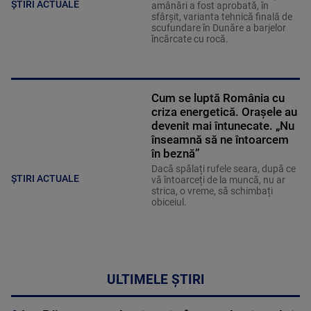
ȘTIRI ACTUALE
amânări a fost aprobată, în
sfârșit, varianta tehnică finală de
scufundare în Dunăre a barjelor
încărcate cu rocă.
Cum se luptă România cu
criza energetică. Orașele au
devenit mai întunecate. „Nu
înseamnă să ne întoarcem
în beznă”
Dacă spălați rufele seara, după ce
ȘTIRI ACTUALE
vă întoarceți de la muncă, nu ar
strica, o vreme, să schimbați
obiceiul.
ULTIMELE ȘTIRI