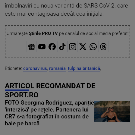
îmbolnăviri cu noua variantă de SARS-CoV-2, care
este mai contagioasă decât cea inițială.
Urmărește
Știrile PRO TV
pe canalul de social media preferat:
Etichete:
coronavirus
,
romania
,
tulpina britanică
,
ARTICOL RECOMANDAT DE
SPORT.RO
FOTO Georgina Rodriguez, apariție
'interzisă' pe rețele. Partenera lui
CR7 s-a fotografiat în costum de
baie pe barcă