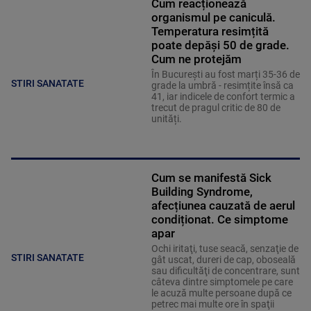
Cum reacționează
organismul pe caniculă.
Temperatura resimțită
poate depăși 50 de grade.
Cum ne protejăm
În București au fost marți 35-36 de
STIRI SANATATE
grade la umbră - resimțite însă ca
41, iar indicele de confort termic a
trecut de pragul critic de 80 de
unități.
Cum se manifestă Sick
Building Syndrome,
afecțiunea cauzată de aerul
condiționat. Ce simptome
apar
Ochi iritaţi, tuse seacă, senzaţie de
STIRI SANATATE
gât uscat, dureri de cap, oboseală
sau dificultăţi de concentrare, sunt
câteva dintre simptomele pe care
le acuză multe persoane după ce
petrec mai multe ore în spaţii