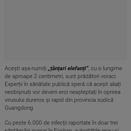
Acești așa-numiți
„țânțari elefanți”
, cu o lungime
de aproape 2 centimetri, sunt prădători voraci.
Experții în sănătate publică speră că acești aliați
neobișnuiți vor deveni eroi neașteptați în oprirea
virusului dureros și rapid din provincia sudică
Guangdong.
Cu peste 6.000 de infecții raportate în doar trei
săptămâni numai în Foshan, autoritățile reiau și