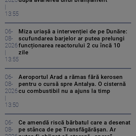
|
13:55
06-
Miza uriașă a intervenției de pe Dunăre:
08-
scufundarea barjelor ar putea prelungi
2026
funcționarea reactorului 2 cu încă 10
|
zile
13:55
06-
Aeroportul Arad a rămas fără kerosen
08-
pentru o cursă spre Antalya. O cisternă
2026
cu combustibil nu a ajuns la timp
|
13:50
06-
Ce amendă riscă bărbatul care a desenat
08-
pe stânca de pe Transfăgărășan. Ar