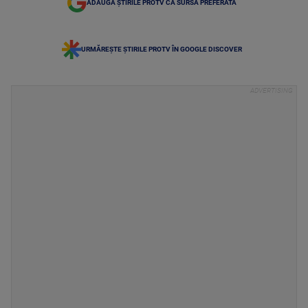
ADAUGĂ ȘTIRILE PROTV CA SURSĂ PREFERATĂ
URMĂREȘTE ȘTIRILE PROTV ÎN GOOGLE DISCOVER