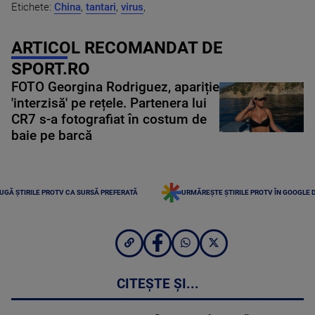
Etichete:
China
,
tantari
,
virus
,
ARTICOL RECOMANDAT DE
SPORT.RO
FOTO Georgina Rodriguez, apariție
'interzisă' pe rețele. Partenera lui
CR7 s-a fotografiat în costum de
baie pe barcă
UGĂ ȘTIRILE PROTV CA SURSĂ PREFERATĂ
URMĂREȘTE ȘTIRILE PROTV ÎN GOOGLE 
CITEȘTE ȘI...