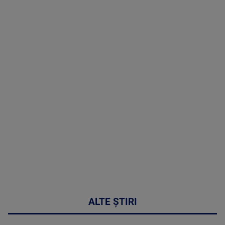
Doctor de
Grijă | Ediția
16 |
Telemedicina
in
cardiologie
MAI
MULTE
DETALII
34:04
ALTE ȘTIRI