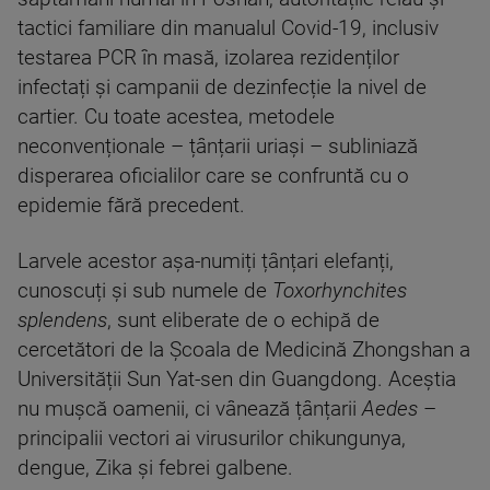
tactici familiare din manualul Covid-19, inclusiv
testarea PCR în masă, izolarea rezidenților
infectați și campanii de dezinfecție la nivel de
cartier. Cu toate acestea, metodele
neconvenționale – țânțarii uriași – subliniază
disperarea oficialilor care se confruntă cu o
epidemie fără precedent.
Larvele acestor așa-numiți țânțari elefanți,
cunoscuți și sub numele de
Toxorhynchites
splendens
, sunt eliberate de o echipă de
cercetători de la Școala de Medicină Zhongshan a
Universității Sun Yat-sen din Guangdong. Aceștia
nu mușcă oamenii, ci vânează țânțarii
Aedes
–
principalii vectori ai virusurilor chikungunya,
dengue, Zika și febrei galbene.