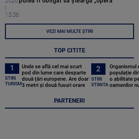
2026
putea fi obligat să șteargă „opera”
|
13:36
VEZI MAI MULTE ȘTIRI
TOP CITITE
Unde se află cel mai scurt
Organismul 
1
2
pod din lume care desparte
populație di
STIRI
două țări europene. Are doar
o abilitate p
STIRI
TURISM
3 metri și două fusuri orare
oamenilor nu
STIINTA
PARTENERI