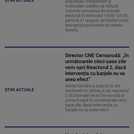
ȘTIRI ACTUALE
populației, companiilor și
instituțiilor publice să reducă
voluntar consumul de energie
electrică în intervalul 19:00–23:00,
până la 31 august, pe fondul crizei
energetice provocate de seceta
severă.
Director CNE Cernavodă: „În
următoarele cinci-șase zile
vom opri Reactorul 2, dacă
intervenția cu barjele nu va
avea efect”
Nivelul Dunării a scăzut cu doi
ȘTIRI ACTUALE
centimetri în ultima zi, iar reactorul
2 al Centralei de la Cernavodă ar
putea fi oprit în următoarele cinci-
șase zile, dacă intervenția cu
barjele nu va avea efect.