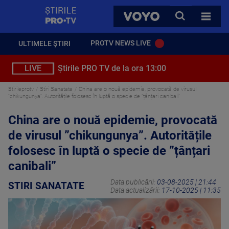
StirilePROTV
CAUTA
VOYO
TOATE 
PROTV NEWS LIVE
ULTIMELE ȘTIRI
LIVE
Știrile PRO TV de la ora 13:00
Stirileprotv
Stiri Sanatate
China are o nouă epidemie, provocată de virusul
”chikungunya”. Autoritățile folosesc în luptă o specie de ”țânțari canibali”
China are o nouă epidemie, provocată
de virusul ”chikungunya”. Autoritățile
folosesc în luptă o specie de ”țânțari
canibali”
Data publicării:
03-08-2025 | 21:44
STIRI SANATATE
Data actualizării:
17-10-2025 | 11:35