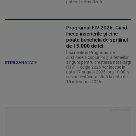
puternic climatizate.
Programul FIV 2026. Când
încep înscrierile și cine
poate beneficia de sprijinul
de 15.000 de lei
Înscrierile în Programul de
susţinere a cuplurilor şi a femeilor
singure pentru creşterea natalităţii
STIRI SANATATE
(FIV) – ediţia 2026 vor începe în
data 17 august 2026, ora 10:00, şi
se vor desfăşura până la data de
15 noiembrie 2026.