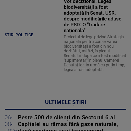
Vot decizional. Legea
biodiversităţii a fost
adoptată în Senat. USR,
despre modificările aduse
de PSD: O "trădare
națională"
STIRI POLITICE
Proiectul de lege privind Strategia
naţională pentru conservarea
biodiversităţii a fost din nou
dezbătut, astăzi, în plenul
Senatului, după ce a fost modificat
"suplimentar" în plenul Camerei
Deputaţilor. În urmă cu puțin timp,
legea a fost adoptată.
ULTIMELE ȘTIRI
06-
Peste 500 de clienți din Sectorul 6 al
08-
Capitalei au rămas fără gaze naturale,
2026
după avarierea unui branșament