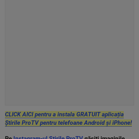
CLICK AICI pentru a instala GRATUIT aplicația
Știrile ProTV pentru telefoane Android și iPhone!
Pe
Instagram-ul Știrile ProTV
găsiți imaginile