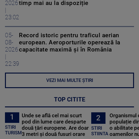
2026
timp mai au la dispoziție
|
23:02
05-
Record istoric pentru traficul aerian
08-
european. Aeroporturile operează la
2026
capacitate maximă și în România
|
22:39
VEZI MAI MULTE ȘTIRI
TOP CITITE
Unde se află cel mai scurt
Organismul 
1
2
pod din lume care desparte
populație di
STIRI
două țări europene. Are doar
o abilitate p
STIRI
TURISM
3 metri și două fusuri orare
oamenilor nu
STIINTA