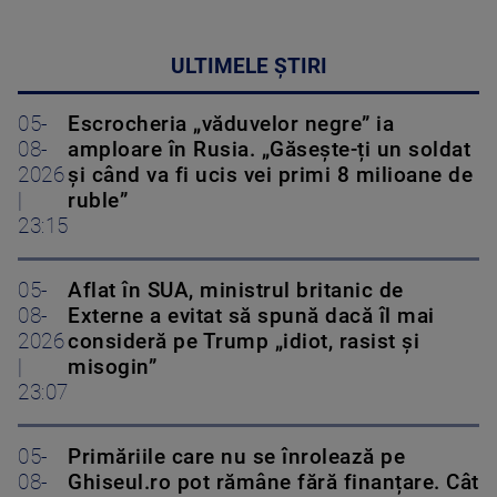
ULTIMELE ȘTIRI
05-
Escrocheria „văduvelor negre” ia
08-
amploare în Rusia. „Găsește-ți un soldat
2026
și când va fi ucis vei primi 8 milioane de
|
ruble”
23:15
05-
Aflat în SUA, ministrul britanic de
08-
Externe a evitat să spună dacă îl mai
2026
consideră pe Trump „idiot, rasist și
|
misogin”
23:07
05-
Primăriile care nu se înrolează pe
08-
Ghiseul.ro pot rămâne fără finanțare. Cât