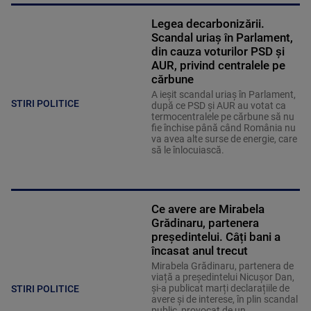
Legea decarbonizării.
Scandal uriaș în Parlament,
din cauza voturilor PSD și
AUR, privind centralele pe
cărbune
A ieșit scandal uriaș în Parlament,
STIRI POLITICE
după ce PSD și AUR au votat ca
termocentralele pe cărbune să nu
fie închise până când România nu
va avea alte surse de energie, care
să le înlocuiască.
Ce avere are Mirabela
Grădinaru, partenera
președintelui. Câți bani a
încasat anul trecut
Mirabela Grădinaru, partenera de
viață a președintelui Nicușor Dan,
și-a publicat marți declarațiile de
STIRI POLITICE
avere și de interese, în plin scandal
public, provocat de un