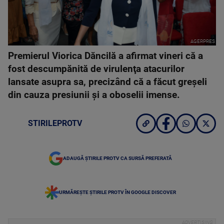
AGERPRES
Premierul Viorica Dăncilă a afirmat vineri că a
fost descumpănită de virulenţa atacurilor
lansate asupra sa, precizând că a făcut greşeli
din cauza presiunii şi a oboselii imense.
STIRILEPROTV
ADAUGĂ ȘTIRILE PROTV CA SURSĂ PREFERATĂ
URMĂREȘTE ȘTIRILE PROTV ÎN GOOGLE DISCOVER