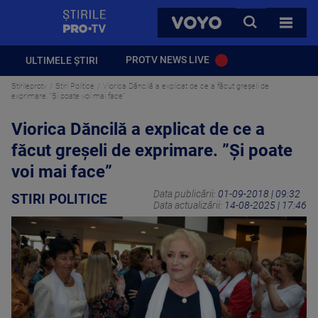
StirilePROTV
CAUTA
VOYO
TOATE 
PROTV NEWS LIVE
ULTIMELE ȘTIRI
Stirileprotv
Stiri Politice
Viorica Dăncilă a explicat de ce a făcut greșeli de
exprimare. ”Și poate voi mai face”
Viorica Dăncilă a explicat de ce a
făcut greșeli de exprimare. ”Și poate
voi mai face”
Data publicării:
01-09-2018 | 09:32
STIRI POLITICE
Data actualizării:
14-08-2025 | 17:46