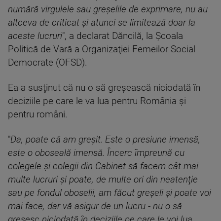
numără virgulele sau greşelile de exprimare, nu au
altceva de criticat şi atunci se limitează doar la
aceste lucruri
", a declarat Dăncilă, la Şcoala
Politică de Vară a Organizaţiei Femeilor Social
Democrate (OFSD).
Ea a susţinut că nu o să greşească niciodată în
deciziile pe care le va lua pentru România şi
pentru români.
"
Da, poate că am greşit. Este o presiune imensă,
este o oboseală imensă. Încerc împreună cu
colegele şi colegii din Cabinet să facem cât mai
multe lucruri şi poate, de multe ori din neatenţie
sau pe fondul oboselii, am făcut greşeli şi poate voi
mai face, dar vă asigur de un lucru - nu o să
greşesc niciodată în deciziile pe care le voi lua