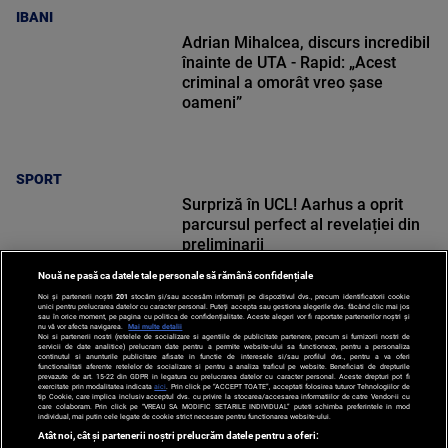
IBANI
Adrian Mihalcea, discurs incredibil
înainte de UTA - Rapid: „Acest
criminal a omorât vreo șase
oameni”
SPORT
Surpriză în UCL! Aarhus a oprit
parcursul perfect al revelației din
preliminarii
Nouă ne pasă ca datele tale personale să rămână confidențiale
Noi și partenerii noștri
201
stocăm și/sau accesăm informații pe dispozitivul dvs., precum identificatorii cookie
unici pentru prelucrarea datelor cu caracter personal. Puteți accepta sau gestiona alegerile dvs. făcând clic mai jos
sau în orice moment, pe pagina cu politica de confidențialitate. Aceste alegeri vor fi raportate partenerilor noștri și
nu vă vor afecta navigarea.
Mai multe detalii
Noi si partenerii nostri (retelele de socializare si agentiile de publicitate partenere, precum si furnizorii nostri de
SPORT
servicii de date analitice) prelucram date pentru a permite website-ului sa functioneze, pentru a personaliza
continutul si anunturile publicitare afisate in functie de interesele si/sau profilul dvs., pentru a va oferi
functionalitati aferente retelelor de socializare si pentru a analiza traficul pe website. Beneficiati de drepturile
prevazute de art. 15-22 din GDPR in legatura cu prelucrarea datelor cu caracter personal. Aceste drepturi pot fi
exercitate prin modalitatea indicata
aici
. Prin click pe “ACCEPT TOATE”, acceptati folosirea tuturor Tehnologiilor de
tip Cookie, care implica inclusiv acceptul dvs. cu privire la stocarea/accesarea informatiilor de catre Vendor-ii cu
care colaboram. Prin click pe “VREAU SA MODIFIC SETARILE INDIVIDUAL” puteti schimba preferintele in mod
individual, mai putin cele legate de cookie strict necesare pentru functionarea website-ului.
Atât noi, cât și partenerii noștri prelucrăm datele pentru a oferi: