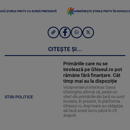
UGĂ ȘTIRILE PROTV CA SURSĂ PREFERATĂ
URMĂREȘTE ȘTIRILE PROTV ÎN GOOGLE 
CITEȘTE ȘI...
Primăriile care nu se
înrolează pe Ghiseul.ro pot
rămâne fără finanțare. Cât
timp mai au la dispoziție
Vicepremierul interimar Oana
Gheorghiu afirmă că, peste un
sfert din primăriile din ţară nu sunt
STIRI POLITICE
înrolate, în prezent, în platforma
Ghiseul.ro, deşi toate au obligaţia
să facă acest lucru până în 25
august.