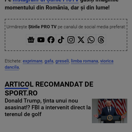
momentului din România, dar și din lume!
Urmărește
Știrile PRO TV
pe canalul de social media preferat:
Etichete:
exprimare
,
gafa
,
greseli
,
limba romana
,
viorica
dancila
,
ARTICOL RECOMANDAT DE
SPORT.RO
Donald Trump, ținta unui nou
asasinat!? FBI a intervenit direct la
terenul de golf