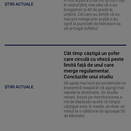
A fost a patra zi de foc și cod roșu
ȘTIRI ACTUALE
în vestul țării, mai ales că s-au
înregistrat și 40 de grade la
umbră. Cei care au simțit că nu
mai pot merge prin arșiță s-au
oprit la punctele de hidratare ca
să-și tragă sufletul.
Cât timp câștigă un șofer
care circulă cu viteză peste
limită față de unul care
merge regulamentar.
Concluziile unui studiu
Să apeși mai tare pe accelerație nu
ȘTIRI ACTUALE
înseamnă neapărat că ajungi mai
repede la destinație. Un studiu
recent, bazat pe monitorizarea a
mii de deplasări arată că timpul
câștigat este, în medie, de doar un
minut la o călătorie de aproape 50
de kilometri.