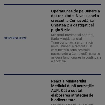
Operațiunea de pe Dunăre a
dat rezultate. Nivelul apei a
crescut la Cernavodă, iar
Unitatea 2 a câștigat cel
puțin 9 zile
Ministrul interimar al Apărării,
STIRI POLITICE
Radu Miruţă, dar şi al
Transporturilor, a anunţat că
nivelul Dunării a crescut cu 8
centimetri în zona centralei
nucleare de la Cernavodă, ceea ce
asigură funcţionarea în continuare
a acesteia.
Reacția Ministerului
Mediului după acuzațiile
AUR. Cât a costat
elaborarea strategiei de
biodiversitate