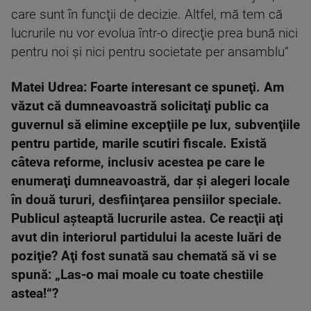
care sunt în funcţii de decizie. Altfel, mă tem că
lucrurile nu vor evolua într-o direcţie prea bună nici
pentru noi şi nici pentru societate per ansamblu“
Matei Udrea: Foarte interesant ce spuneţi. Am
văzut că dumneavoastră solicitaţi public ca
guvernul să elimine excepţiile pe lux, subvenţiile
pentru partide, marile scutiri fiscale. Există
câteva reforme, inclusiv acestea pe care le
enumeraţi dumneavoastră, dar şi alegeri locale
în două tururi, desfiinţarea pensiilor speciale.
Publicul aşteaptă lucrurile astea. Ce reacţii aţi
avut din interiorul partidului la aceste luări de
poziţie? Aţi fost sunată sau chemată să vi se
spună: „Las-o mai moale cu toate chestiile
astea!“?