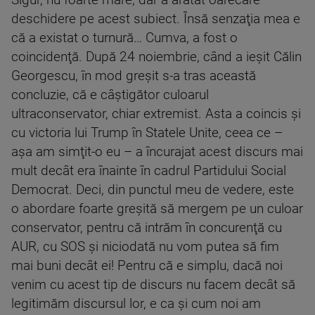
Sigur, nu foarte mare, dar a arătat oarecare
deschidere pe acest subiect. Însă senzaţia mea e
că a existat o turnură… Cumva, a fost o
coincidenţă. După 24 noiembrie, când a ieşit Călin
Georgescu, în mod greşit s-a tras această
concluzie, că e câştigător culoarul
ultraconservator, chiar extremist. Asta a coincis şi
cu victoria lui Trump în Statele Unite, ceea ce –
aşa am simţit-o eu – a încurajat acest discurs mai
mult decât era înainte în cadrul Partidului Social
Democrat. Deci, din punctul meu de vedere, este
o abordare foarte greşită să mergem pe un culoar
conservator, pentru că intrăm în concurenţă cu
AUR, cu SOS şi niciodată nu vom putea să fim
mai buni decât ei! Pentru că e simplu, dacă noi
venim cu acest tip de discurs nu facem decât să
legitimăm discursul lor, e ca şi cum noi am