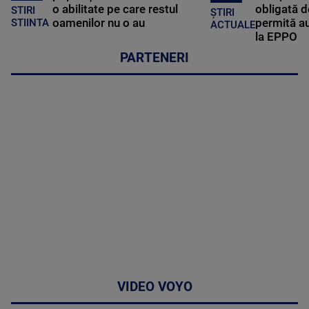
o abilitate pe care restul
obligată d
STIRI
ȘTIRI
oamenilor nu o au
permită au
STIINTA
ACTUALE
la EPPO
PARTENERI
VIDEO VOYO