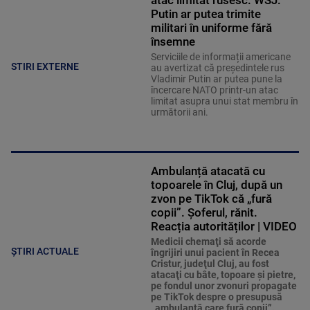
atac limitat rusesc. WSJ:
Putin ar putea trimite
militari în uniforme fără
însemne
Serviciile de informații americane
STIRI EXTERNE
au avertizat că președintele rus
Vladimir Putin ar putea pune la
încercare NATO printr-un atac
limitat asupra unui stat membru în
următorii ani.
Ambulanță atacată cu
topoarele în Cluj, după un
zvon pe TikTok că „fură
copii”. Șoferul, rănit.
Reacția autorităților | VIDEO
Medicii chemaţi să acorde
ȘTIRI ACTUALE
îngrijiri unui pacient în Recea
Cristur, judeţul Cluj, au fost
atacaţi cu bâte, topoare şi pietre,
pe fondul unor zvonuri propagate
pe TikTok despre o presupusă
„ambulanţă care fură copii”.