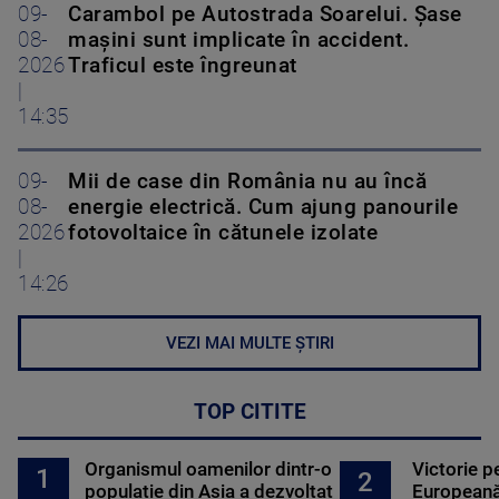
09-
Carambol pe Autostrada Soarelui. Șase
08-
mașini sunt implicate în accident.
2026
Traficul este îngreunat
|
14:35
09-
Mii de case din România nu au încă
08-
energie electrică. Cum ajung panourile
2026
fotovoltaice în cătunele izolate
|
14:26
VEZI MAI MULTE ȘTIRI
TOP CITITE
Organismul oamenilor dintr-o
Victorie p
1
2
populație din Asia a dezvoltat
Europeană