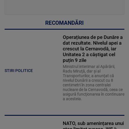
RECOMANDĂRI
Operațiunea de pe Dunăre a
dat rezultate. Nivelul apei a
crescut la Cernavodă, iar
Unitatea 2 a câștigat cel
puțin 9 zile
Ministrul interimar al Apărării,
STIRI POLITICE
Radu Miruţă, dar şi al
Transporturilor, a anunţat că
nivelul Dunării a crescut cu 8
centimetri în zona centralei
nucleare de la Cernavodă, ceea ce
asigură funcţionarea în continuare
a acesteia.
NATO, sub amenințarea unui