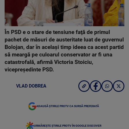
În PSD e o stare de tensiune faţă de primul
pachet de măsuri de austeritate luat de guvernul
Bolojan, dar în acelaşi timp ideea ca acest partid
să meargă pe culoarul conservator ar fi una
catastrofală, afirmă Victoria Stoiciu,
vicepreşedinte PSD.
VLAD DOBREA
ADAUGĂ ȘTIRILE PROTV CA SURSĂ PREFERATĂ
URMĂREȘTE ȘTIRILE PROTV ÎN GOOGLE DISCOVER