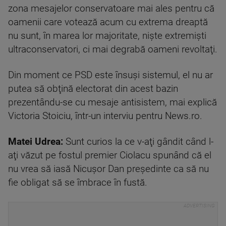
zona mesajelor conservatoare mai ales pentru că
oamenii care votează acum cu extrema dreaptă
nu sunt, în marea lor majoritate, nişte extremişti
ultraconservatori, ci mai degrabă oameni revoltaţi.
Din moment ce PSD este însuşi sistemul, el nu ar
putea să obţină electorat din acest bazin
prezentându-se cu mesaje antisistem, mai explică
Victoria Stoiciu, într-un interviu pentru News.ro.
Matei Udrea:
Sunt curios la ce v-aţi gândit când l-
aţi văzut pe fostul premier Ciolacu spunând că el
nu vrea să iasă Nicuşor Dan preşedinte ca să nu
fie obligat să se îmbrace în fustă.