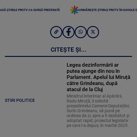
UGĂ ȘTIRILE PROTV CA SURSĂ PREFERATĂ
URMĂREȘTE ȘTIRILE PROTV ÎN GOOGLE 
CITEȘTE ȘI...
Legea dezinformării ar
putea ajunge din nou în
Parlament. Apelul lui Miruță
către Grindeanu, după
atacul de la Cluj
Ministrul interimar al Apărării,
STIRI POLITICE
Radu Miruță, îi solicită
președintelui Camerei Deputaților,
Sorin Grindeanu, să pună pe
ordinea de zi, spre a fi dezbătut și
adoptat rapid, proiectul legislativ
pe care l-a depus, în martie 2025.