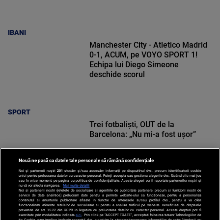
IBANI
Manchester City - Atletico Madrid
0-1, ACUM, pe VOYO SPORT 1!
Echipa lui Diego Simeone
deschide scorul
SPORT
Trei fotbaliști, OUT de la
Barcelona: „Nu mi-a fost ușor”
Nouă ne pasă ca datele tale personale să rămână confidențiale
Noi și partenerii noștri
201
stocăm și/sau accesăm informații pe dispozitivul dvs., precum identificatorii cookie
unici pentru prelucrarea datelor cu caracter personal. Puteți accepta sau gestiona alegerile dvs. făcând clic mai jos
sau în orice moment, pe pagina cu politica de confidențialitate. Aceste alegeri vor fi raportate partenerilor noștri și
nu vă vor afecta navigarea.
Mai multe detalii
SPORT
Noi si partenerii nostri (retelele de socializare si agentiile de publicitate partenere, precum si furnizorii nostri de
servicii de date analitice) prelucram date pentru a permite website-ului sa functioneze, pentru a personaliza
continutul si anunturile publicitare afisate in functie de interesele si/sau profilul dvs., pentru a va oferi
functionalitati aferente retelelor de socializare si pentru a analiza traficul pe website. Beneficiati de drepturile
prevazute de art. 15-22 din GDPR in legatura cu prelucrarea datelor cu caracter personal. Aceste drepturi pot fi
exercitate prin modalitatea indicata
aici
. Prin click pe “ACCEPT TOATE”, acceptati folosirea tuturor Tehnologiilor de
tip Cookie, care implica inclusiv acceptul dvs. cu privire la stocarea/accesarea informatiilor de catre Vendor-ii cu