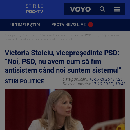
StirilePROTV
CAUTA
VOYO
TOATE 
PROTV NEWS LIVE
ULTIMELE ȘTIRI
Stirileprotv
Stiri Politice
Victoria Stoiciu, vicepreședinte PSD: ”Noi, PSD, nu avem
cum să fim antisistem când noi suntem sistemul”
Victoria Stoiciu, vicepreședinte PSD:
”Noi, PSD, nu avem cum să fim
antisistem când noi suntem sistemul”
Data publicării:
10-07-2025 | 11:25
STIRI POLITICE
Data actualizării:
17-10-2025 | 10:42