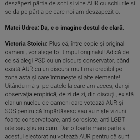
deszăpezi pârtia de schi şi vine AUR cu schiurile şi
se dă pe pârtia pe care noi am deszăpezit-o.
Matei Udrea: Da, e o imagine destul de clară.
Victoria Stoiciu:
Plus că, între copie şi original
oamenii, vor alege tot timpul originalul! Adică de
ce să alegi PSD cu un discurs conservator, când
există AUR cu un discurs mult mai credibil pe
zona asta şi care întruneşte şi alte elemente!
Uitându-mă şi pe datele la care am acces, dar şi
observaţia empirică, de zi de zi, din discuţii, există
clar un nucleu de oameni care votează AUR şi
SOS pentru că împărtăşesc sau au nişte viziuni
foarte conservatoare, anti-sorosiste, anti-LGBT-
iste sau ştiu eu cum. Dar o foarte mare parte a
acestui electorat nu votează AUR pentru că sunt