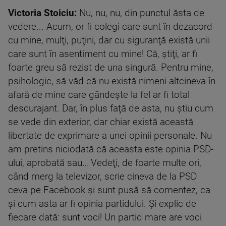
Victoria Stoiciu:
Nu, nu, nu, din punctul ăsta de
vedere... Acum, or fi colegi care sunt în dezacord
cu mine, mulţi, puţini, dar cu siguranţă există unii
care sunt în asentiment cu mine! Că, ştiţi, ar fi
foarte greu să rezist de una singură. Pentru mine,
psihologic, să văd că nu există nimeni altcineva în
afară de mine care gândeşte la fel ar fi total
descurajant. Dar, în plus faţă de asta, nu ştiu cum
se vede din exterior, dar chiar există această
libertate de exprimare a unei opinii personale. Nu
am pretins niciodată că aceasta este opinia PSD-
ului, aprobată sau… Vedeţi, de foarte multe ori,
când merg la televizor, scrie cineva de la PSD
ceva pe Facebook şi sunt pusă să comentez, ca
şi cum asta ar fi opinia partidului. Şi explic de
fiecare dată: sunt voci! Un partid mare are voci