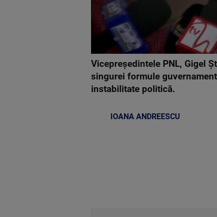
Vicepreședintele PNL, Gigel Șt
singurei formule guvernamental
instabilitate politică.
IOANA ANDREESCU