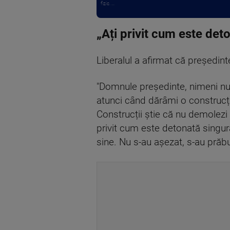
fizic. ...
„Ați privit cum este de
Liberalul a afirmat că președin
"Domnule președinte, nimeni nu 
atunci când dărâmi o construcție
Construcții știe că nu demolezi 
privit cum este detonată singur
sine. Nu s-au așezat, s-au prăbu