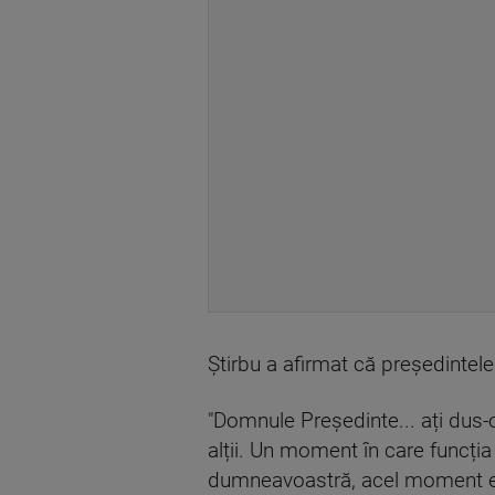
Știrbu a afirmat că președintele
"Domnule Președinte... ați dus-o
alții. Un moment în care funcția
dumneavoastră, acel moment este 