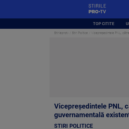
StirilePROTV
TOP CITITE
U
Stirileprotv
Stiri Politice
Vicepreședintele PNL, către
Vicepreședintele PNL, c
guvernamentală existen
STIRI POLITICE