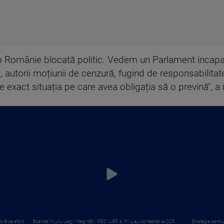
 Românie blocată politic. Vedem un Parlament incapab
autorii moțiunii de cenzură, fugind de responsabilitat
 exact situația pe care avea obligația să o prevină", a
oră de efort
Scandal în jurul Legii Integrității. PSD: USR și PNL au contestat la CCR
Strategia pentru