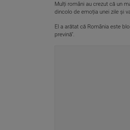
Mulți români au crezut că un mat
dincolo de emoția unei zile și va
El a arătat că România este bloc
prevină".