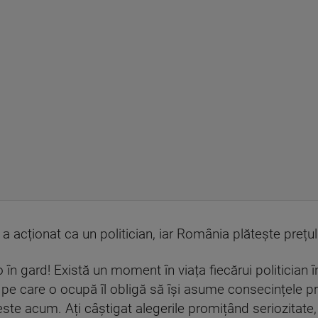
 a acționat ca un politician, iar România plătește prețul
 în gard! Există un moment în viața fiecărui politician
 pe care o ocupă îl obligă să își asume consecințele pro
acum. Ați câștigat alegerile promițând seriozitate, ech