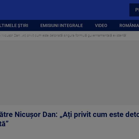
P
LTIMELE ȘTIRI
EMISIUNI INTEGRALE
VIDEO
ROMÂNIA,
 Nicușor Dan: „Ați privit cum este detonată singura formulă guvernamentală existentă”
ătre Nicușor Dan: „Ați privit cum este de
tă”