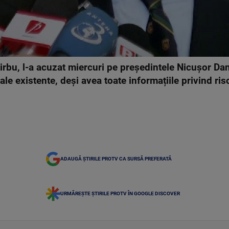
irbu, l-a acuzat miercuri pe președintele Nicușor Da
e existente, deși avea toate informațiile privind ris
ADAUGĂ ȘTIRILE PROTV CA SURSĂ PREFERATĂ
URMĂREȘTE ȘTIRILE PROTV ÎN GOOGLE DISCOVER