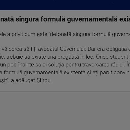
...
tonată singura formulă guvernamentală exi
tele a privit cum este "detonată singura formulă guvern
vă cerea să fiți avocatul Guvernului. Dar era obligația
, trebuie să existe una pregătită în loc. Orice student î
un pod înainte să ai soluția pentru traversarea râului.
a formulă guvernamentală existentă și ați părut convins
șit", a adăugat Știrbu.