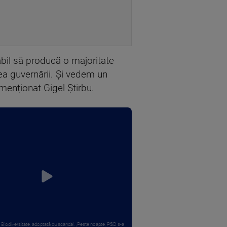
il să producă o majoritate
ea guvernării. Și vedem un
 menționat Gigel Știrbu.
 Biodiversitate, adoptată cu scandal. „Peste noapte, PSD s-a