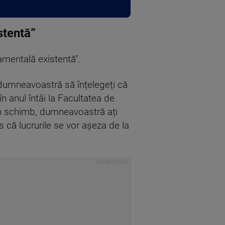
stentă”
amentală existentă".
 dumneavoastră să înțelegeți că
n anul întâi la Facultatea de
 În schimb, dumneavoastră ați
 că lucrurile se vor așeza de la