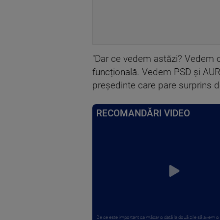
"Dar ce vedem astăzi? Vedem o
funcțională. Vedem PSD și AUR, 
președinte care pare surprins de
RECOMANDĂRI VIDEO
De ce este important ca măcar o dată la două zile să avem o 