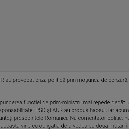
AUR au provocat criza politică prin moțiunea de cenzură
spunderea funcției de prim-ministru mai repede decât u
esponsabilitate. PSD și AUR au produs haosul, iar acum 
unteți președintele României. Nu comentator politic, nu
aceasta vine cu obligația de a vedea cu două mutări îna