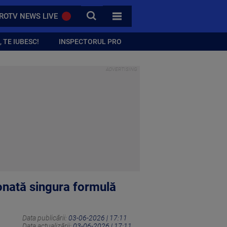
CAUTA
ROTV NEWS LIVE
TOATE CATEGORIILE
 TE IUBESC!
INSPECTORUL PRO
tonată singura formulă
Data publicării:
03-06-2026 | 17:11
Data actualizării:
03-06-2026 | 17:11