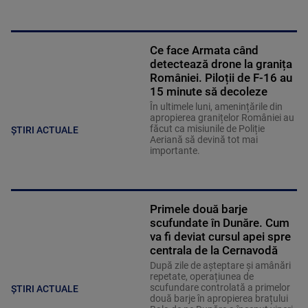
Ce face Armata când
detectează drone la granița
României. Piloții de F-16 au
15 minute să decoleze
În ultimele luni, amenințările din
apropierea granițelor României au
făcut ca misiunile de Poliție
ȘTIRI ACTUALE
Aeriană să devină tot mai
importante.
Primele două barje
scufundate în Dunăre. Cum
va fi deviat cursul apei spre
centrala de la Cernavodă
După zile de așteptare și amânări
repetate, operațiunea de
scufundare controlată a primelor
ȘTIRI ACTUALE
două barje în apropierea brațului