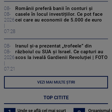
08-
Românii preferă banii în conturi și
08-
casele în locul investițiilor. Ce pot face
2026
cei care au economii de 5.000 de euro
|
07:28
08-
Iranul și-a prezentat „trofeele” din
08-
războiul cu SUA și Israel. Ce capturi au
2026
scos la iveală Gardienii Revoluției | FOTO
|
07:21
VEZI MAI MULTE ȘTIRI
TOP CITITE
Unde se află cel mai scurt
Organismul 
1