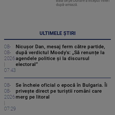
Bala de pe Dunăre a început vineri
după-amiază.
ULTIMELE ȘTIRI
08-
Nicușor Dan, mesaj ferm către partide,
08-
după verdictul Moody's: „Să renunțe la
2026
agendele politice şi la discursul
|
electoral”
07:43
08-
Se încheie oficial o epocă în Bulgaria. Îi
08-
privește direct pe turiștii români care
2026
merg pe litoral
|
07:29