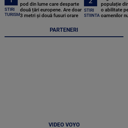
2
pod din lume care desparte
populație di
STIRI
două țări europene. Are doar
o abilitate p
STIRI
TURISM
3 metri și două fusuri orare
oamenilor nu
STIINTA
PARTENERI
VIDEO VOYO