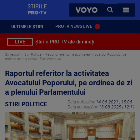
StirilePROTV
CAUTA
VOYO
TOATE 
PROTV NEWS LIVE
ULTIMELE ȘTIRI
LIVE
Știrile PRO TV ale dimineții
Stirileprotv
Stiri Politice
Raportul referitor la activitatea Avocatului Poporului, pe
ordinea de zi a plenului Parlamentului
Raportul referitor la activitatea
Avocatului Poporului, pe ordinea de zi
a plenului Parlamentului
Data publicării:
14-06-2021 | 15:06
STIRI POLITICE
Data actualizării:
13-08-2025 | 12:11