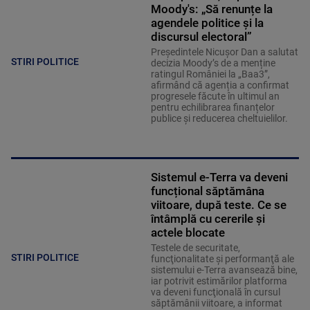
Moody's: „Să renunțe la
agendele politice şi la
discursul electoral”
Președintele Nicușor Dan a salutat
STIRI POLITICE
decizia Moody’s de a menține
ratingul României la „Baa3”,
afirmând că agenția a confirmat
progresele făcute în ultimul an
pentru echilibrarea finanțelor
publice și reducerea cheltuielilor.
Sistemul e-Terra va deveni
funcțional săptămâna
viitoare, după teste. Ce se
întâmplă cu cererile și
actele blocate
Testele de securitate,
STIRI POLITICE
funcţionalitate şi performanţă ale
sistemului e-Terra avansează bine,
iar potrivit estimărilor platforma
va deveni funcţională în cursul
săptămânii viitoare, a informat