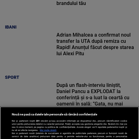
brandului tău
IBANI
Adrian Mihalcea a confirmat noul
transfer la UTA după remiza cu
Rapid! Anunțul făcut despre starea
lui Alexi Pitu
SPORT
După un flash-interviu liniștit,
Daniel Pancu a EXPLODAT la
conferință și s-a luat la ceartă cu
oamenii în sală: ”Gata, nu mai
strigați”
Nouă ne pasă ca datele tale personale să rămână confidențiale
Noi și partenerii noștri
201
stocăm și/sau accesăm informații pe dispozitivul dvs., precum identificatorii cookie
unici pentru prelucrarea datelor cu caracter personal. Puteți accepta sau gestiona alegerile dvs. făcând clic mai jos
SPORT
sau în orice moment, pe pagina cu politica de confidențialitate. Aceste alegeri vor fi raportate partenerilor noștri și
nu vă vor afecta navigarea.
Mai multe detalii
Noi si partenerii nostri (retelele de socializare si agentiile de publicitate partenere, precum si furnizorii nostri de
servicii de date analitice) prelucram date pentru a permite website-ului sa functioneze, pentru a personaliza