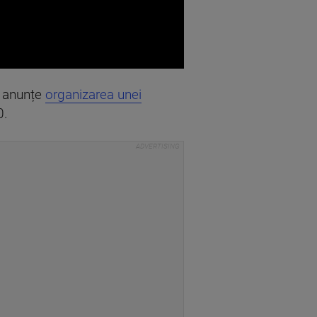
ă anunțe
organizarea unei
0.