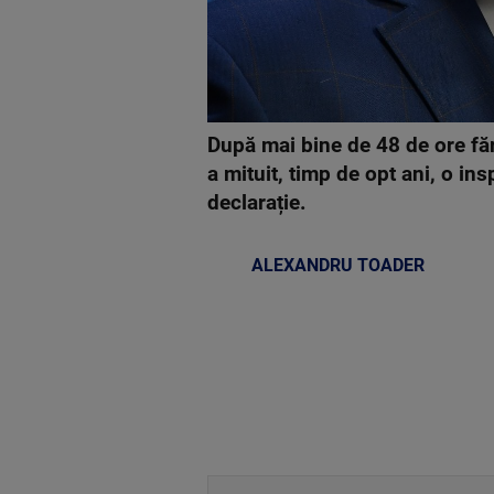
După mai bine de 48 de ore făr
a mituit, timp de opt ani, o i
declarație.
ALEXANDRU TOADER