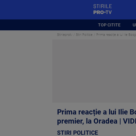
StirilePROTV
TOP CITITE
U
Stirileprotv
Stiri Politice
Prima reacție a lui Ilie Bo
Prima reacție a lui Ilie
premier, la Oradea | VI
STIRI POLITICE