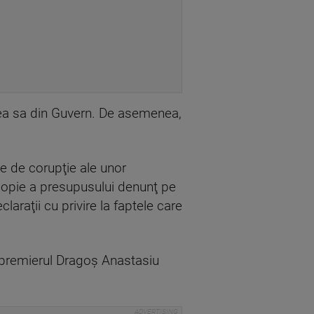
ea sa din Guvern. De asemenea,
ele de corupţie ale unor
 copie a presupusului denunţ pe
araţii cu privire la faptele care
icepremierul Dragoş Anastasiu