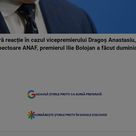
ă reacție în cazul vicepremierului Dragoș Anastasiu,
nspectoare ANAF, premierul Ilie Bolojan a făcut dumin
ADAUGĂ ȘTIRILE PROTV CA SURSĂ PREFERATĂ
URMĂREȘTE ȘTIRILE PROTV ÎN GOOGLE DISCOVER