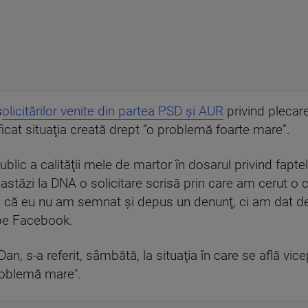
s
olicitărilor venite din partea PSD şi AUR
privind plecar
icat situaţia creată drept ”o problemă foarte mare”.
l public a calităţii mele de martor în dosarul privind fapt
 astăzi la DNA o solicitare scrisă prin care am cerut o
tul că eu nu am semnat şi depus un denunţ, ci am dat decl
 pe Facebook.
an, s-a referit, sâmbătă, la situaţia în care se află v
roblemă mare".