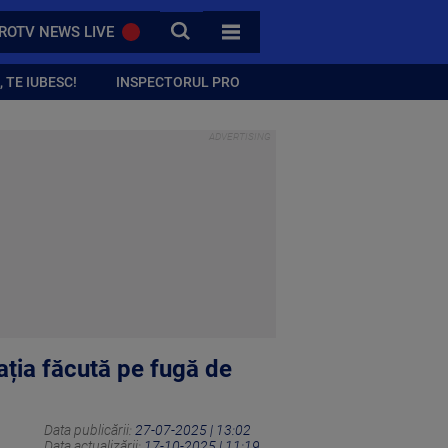
CAUTA
ROTV NEWS LIVE
TOATE CATEGORIILE
 TE IUBESC!
INSPECTORUL PRO
ația făcută pe fugă de
Data publicării:
27-07-2025 | 13:02
Data actualizării:
17-10-2025 | 11:19