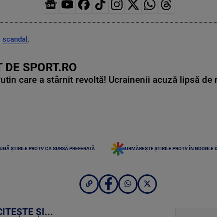
,
scandal
,
 DE SPORT.RO
in care a stârnit revoltă! Ucrainenii acuză lipsă de r
UGĂ ȘTIRILE PROTV CA SURSĂ PREFERATĂ
URMĂREȘTE ȘTIRILE PROTV ÎN GOOGLE 
CITEȘTE ȘI...