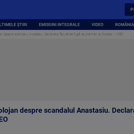
P
LTIMELE ȘTIRI
EMISIUNI INTEGRALE
VIDEO
ROMÂNIA,
lojan despre scandalul Anastasiu. Declarația făcută pe fugă de premier, la Oradea | VIDEO
 Bolojan despre scandalul Anastasiu. Declar
DEO