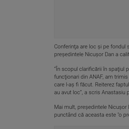
Conferinţa are loc şi pe fondul 
preşedintele Nicuşor Dan a calif
”În scopul clarificării în spaţiu
funcţionari din ANAF, am trimis
care l-aş fi făcut. Reiterez fap
au avut loc”, a scris Anastasiu
Mai mult, preşedintele Nicuşor D
punctând că aceasta este "o p