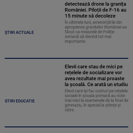
detectează drone la granița
României. Piloții de F-16 au
15 minute să decoleze
În ultimele luni, amenințările din
apropierea granițelor României au
făcut ca misiunile de Poliție
ȘTIRI ACTUALE
Aeriană să devină tot mai
importante.
Elevii care stau de mici pe
rețelele de socializare vor
avea rezultate mai proaste
la școală. Ce arată un studiu
Elevii care îşi fac conturi pe rețelele
sociale în școala primară au note
mai mici la examenele de la final de
STIRI EDUCATIE
gimnaziu, în special la științe și
citire.