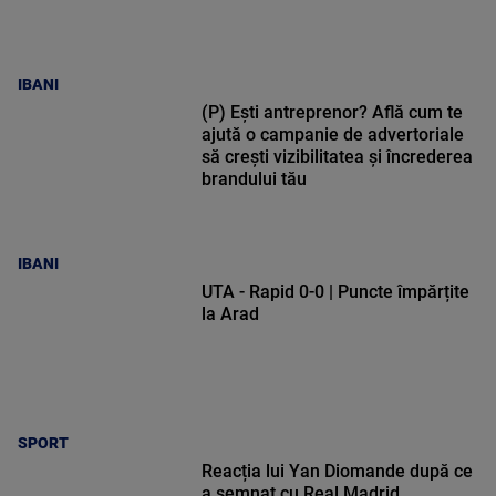
IBANI
(P) Ești antreprenor? Află cum te
ajută o campanie de advertoriale
să crești vizibilitatea și încrederea
brandului tău
IBANI
UTA - Rapid 0-0 | Puncte împărțite
la Arad
SPORT
Reacția lui Yan Diomande după ce
a semnat cu Real Madrid