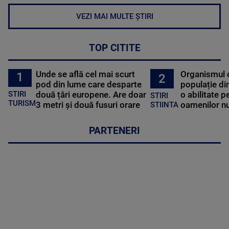
VEZI MAI MULTE ȘTIRI
TOP CITITE
Unde se află cel mai scurt
Organismul 
1
2
pod din lume care desparte
populație di
STIRI
două țări europene. Are doar
o abilitate p
STIRI
TURISM
3 metri și două fusuri orare
oamenilor nu
STIINTA
PARTENERI