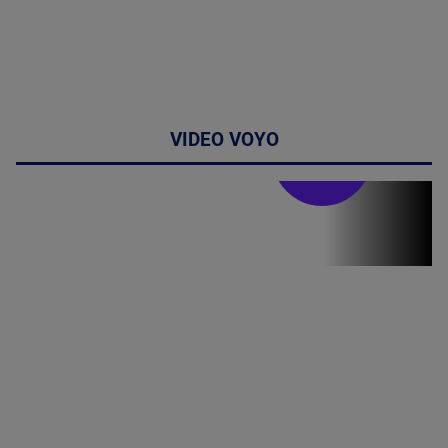
VIDEO VOYO
Stirile PRO TV
Stirile PRO
TV # 19.00 -
07 August