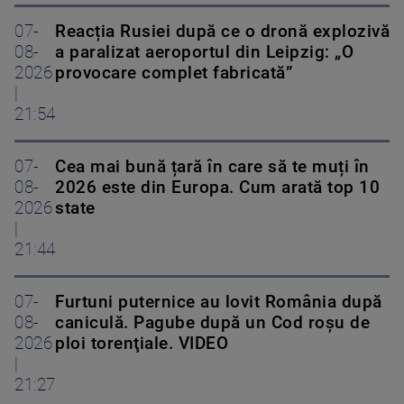
07-
Reacția Rusiei după ce o dronă explozivă
08-
a paralizat aeroportul din Leipzig: „O
2026
provocare complet fabricată”
|
21:54
07-
Cea mai bună țară în care să te muți în
08-
2026 este din Europa. Cum arată top 10
2026
state
|
21:44
07-
Furtuni puternice au lovit România după
08-
caniculă. Pagube după un Cod roşu de
2026
ploi torenţiale. VIDEO
|
21:27