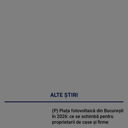
2026
MAI
MULTE
DETALII
48:24
ALTE ȘTIRI
(P) Piața fotovoltaică din București
în 2026: ce se schimbă pentru
proprietarii de case și firme