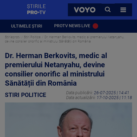
StirilePROTV
CAUTA
VOYO
TOATE 
PROTV NEWS LIVE
ULTIMELE ȘTIRI
Stirileprotv
Stiri Politice
Dr. Herman Berkovits, medic al premierului Netanyahu,
devine consilier onorific al ministrului Sănătății din România
Dr. Herman Berkovits, medic al
premierului Netanyahu, devine
consilier onorific al ministrului
Sănătății din România
Data publicării:
26-07-2025 | 14:41
STIRI POLITICE
Data actualizării:
17-10-2025 | 11:18