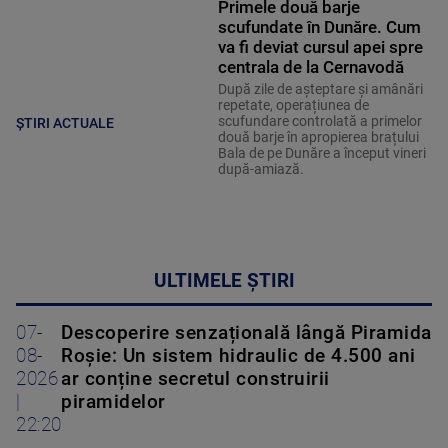
Primele două barje
scufundate în Dunăre. Cum
va fi deviat cursul apei spre
centrala de la Cernavodă
După zile de așteptare și amânări
repetate, operațiunea de
scufundare controlată a primelor
ȘTIRI ACTUALE
două barje în apropierea brațului
Bala de pe Dunăre a început vineri
după-amiază.
ULTIMELE ȘTIRI
07-
Descoperire senzațională lângă Piramida
08-
Roșie: Un sistem hidraulic de 4.500 ani
2026
ar conține secretul construirii
|
piramidelor
22:20