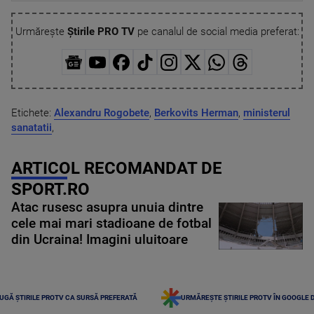
Urmărește
Știrile PRO TV
pe canalul de social media preferat:
Etichete:
Alexandru Rogobete
,
Berkovits Herman
,
ministerul
sanatatii
,
ARTICOL RECOMANDAT DE
SPORT.RO
Atac rusesc asupra unuia dintre
cele mai mari stadioane de fotbal
din Ucraina! Imagini uluitoare
UGĂ ȘTIRILE PROTV CA SURSĂ PREFERATĂ
URMĂREȘTE ȘTIRILE PROTV ÎN GOOGLE 