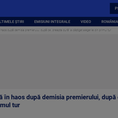
P
LTIMELE ȘTIRI
EMISIUNI INTEGRALE
VIDEO
ROMÂNIA,
haos după demisia premierului, după ce „dreapta dură” a câștigat alegerile din primul tur
 în haos după demisia premierului, după 
imul tur