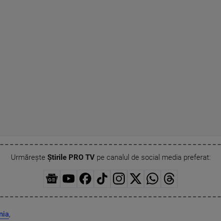
Urmărește
Știrile PRO TV
pe canalul de social media preferat:
nia
,