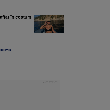
rafiat în costum
DISCOVER
,