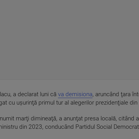
acu, a declarat luni că
va demisiona
, aruncând ţara în
at cu uşurinţă primul tur al alegerilor prezidenţiale din 
 numit marţi dimineaţă, a anunţat presa locală, citând a
inistru din 2023, conducând Partidul Social Democrat 