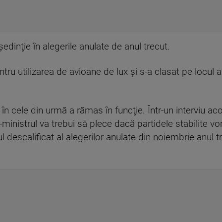
edinţie în alegerile anulate de anul trecut.
ru utilizarea de avioane de lux şi s-a clasat pe locul al
ar în cele din urmă a rămas în funcţie. Într-un interviu 
-ministrul va trebui să plece dacă partidele stabilite vo
 descalificat al alegerilor anulate din noiembrie anul t