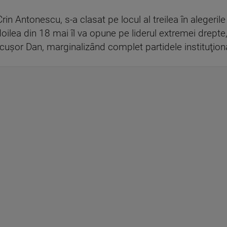
rin Antonescu, s-a clasat pe locul al treilea în alegeril
doilea din 18 mai îl va opune pe liderul extremei drept
icuşor Dan, marginalizând complet partidele instituţio