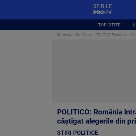
StirilePROTV
TOP CITITE
U
Stirileprotv
Stiri Politice
POLITICO: România intră în 
POLITICO: România intră
câștigat alegerile din pr
STIRI POLITICE