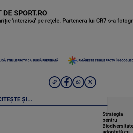
 DE SPORT.RO
ie 'interzisă' pe rețele. Partenera lui CR7 s-a fotog
UGĂ ȘTIRILE PROTV CA SURSĂ PREFERATĂ
URMĂREȘTE ȘTIRILE PROTV ÎN GOOGLE 
CITEȘTE ȘI...
Strategia
pentru
Biodiversitate
adoptată cu