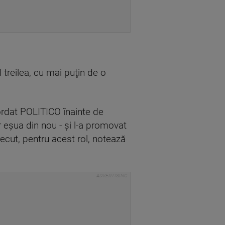
 treilea, cu mai puţin de o
acordat POLITICO înainte de
r eşua din nou - şi l-a promovat
recut, pentru acest rol, notează