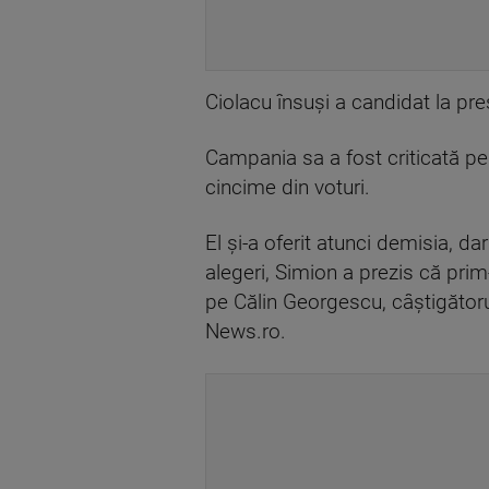
Ciolacu însuşi a candidat la preş
Campania sa a fost criticată pent
cincime din voturi.
El şi-a oferit atunci demisia, d
alegeri, Simion a prezis că prim
pe Călin Georgescu, câştigătorul
News.ro.