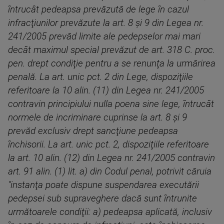
întrucât pedeapsa prevăzută de lege în cazul
infracţiunilor prevăzute la art. 8 şi 9 din Legea nr.
241/2005 prevăd limite ale pedepselor mai mari
decât maximul special prevăzut de art. 318 C. proc.
pen. drept condiţie pentru a se renunţa la urmărirea
penală. La art. unic pct. 2 din Lege, dispoziţiile
referitoare la 10 alin. (11) din Legea nr. 241/2005
contravin principiului nulla poena sine lege, întrucât
normele de incriminare cuprinse la art. 8 şi 9
prevăd exclusiv drept sancţiune pedeapsa
închisorii. La art. unic pct. 2, dispoziţiile referitoare
la art. 10 alin. (12) din Legea nr. 241/2005 contravin
art. 91 alin. (1) lit. a) din Codul penal, potrivit căruia
"instanţa poate dispune suspendarea executării
pedepsei sub supraveghere dacă sunt întrunite
următoarele condiţii: a) pedeapsa aplicată, inclusiv