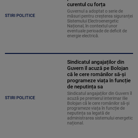
curentul cu forța
Guvernul a adoptat o serie de
STIRI POLITICE
măsuri pentru creșterea siguranței
Sistemului Electroenergetic
Național, în contextul unor
eventuale perioade de deficit de
energie electrică.
Sindicatul angajaților din
Guvern îl acuză pe Bolojan
că le cere românilor să-și
programeze viața în funcție
de neputința sa
Sindicatul angajaților din Guvern îl
STIRI POLITICE
acuză pe premierul interimar Ilie
Bolojan că le cere românilor să-și
programeze viața în funcție de
neputința sa legată de
administrarea sistemului energetic
național.