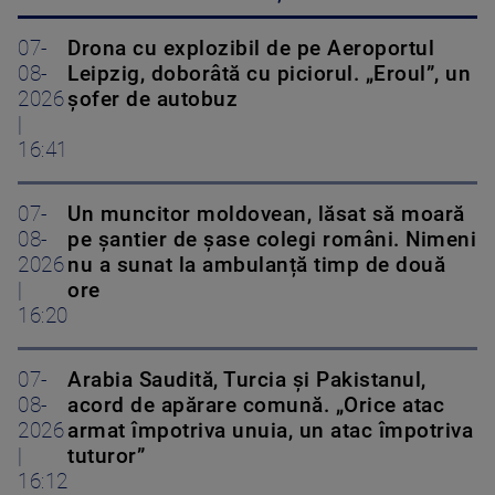
07-
Drona cu explozibil de pe Aeroportul
08-
Leipzig, doborâtă cu piciorul. „Eroul”, un
2026
șofer de autobuz
|
16:41
07-
Un muncitor moldovean, lăsat să moară
08-
pe șantier de șase colegi români. Nimeni
2026
nu a sunat la ambulanță timp de două
|
ore
16:20
07-
Arabia Saudită, Turcia și Pakistanul,
08-
acord de apărare comună. „Orice atac
2026
armat împotriva unuia, un atac împotriva
|
tuturor”
16:12