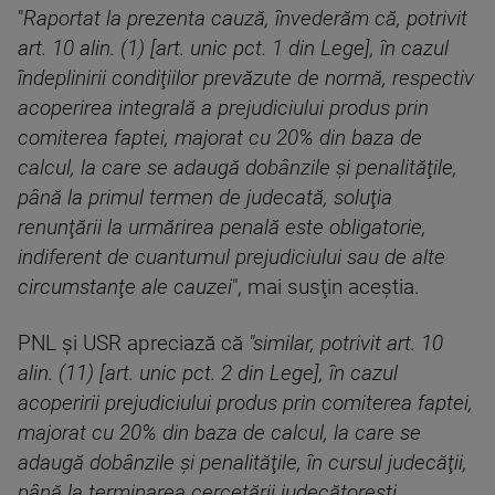
"
Raportat la prezenta cauză, învederăm că, potrivit
art. 10 alin. (1) [art. unic pct. 1 din Lege], în cazul
îndeplinirii condiţiilor prevăzute de normă, respectiv
acoperirea integrală a prejudiciului produs prin
comiterea faptei, majorat cu 20% din baza de
calcul, la care se adaugă dobânzile şi penalităţile,
până la primul termen de judecată, soluţia
renunţării la urmărirea penală este obligatorie,
indiferent de cuantumul prejudiciului sau de alte
circumstanţe ale cauzei
", mai susţin aceştia.
PNL şi USR apreciază că
"similar, potrivit art. 10
alin. (11) [art. unic pct. 2 din Lege], în cazul
acoperirii prejudiciului produs prin comiterea faptei,
majorat cu 20% din baza de calcul, la care se
adaugă dobânzile şi penalităţile, în cursul judecăţii,
până la terminarea cercetării judecătoreşti,