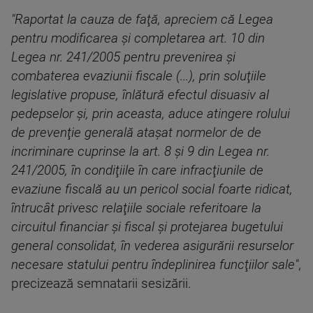
"Raportat la cauza de faţă, apreciem că Legea
pentru modificarea şi completarea art. 10 din
Legea nr. 241/2005 pentru prevenirea şi
combaterea evaziunii fiscale (...), prin soluţiile
legislative propuse, înlătură efectul disuasiv al
pedepselor şi, prin aceasta, aduce atingere rolului
de prevenţie generală ataşat normelor de de
incriminare cuprinse la art. 8 şi 9 din Legea nr.
241/2005, în condiţiile în care infracţiunile de
evaziune fiscală au un pericol social foarte ridicat,
întrucât privesc relaţiile sociale referitoare la
circuitul financiar şi fiscal şi protejarea bugetului
general consolidat, în vederea asigurării resurselor
necesare statului pentru îndeplinirea funcţiilor sale"
,
precizează semnatarii sesizării.