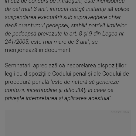
în caz de concurs de infracţiuni, este închisoarea
de cel mult 3 ani", întrucât obligă instanţa să aplice
suspendarea executării sub supraveghere chiar
dacă cuantumul pedepsei, stabilit potrivit limitelor
de pedeapsă prevăzute la art. 8 şi 9 din Legea nr.
241/2005, este mai mare de 3 ani
", se
menţionează în document.
Semnatarii apreciază că necorelarea dispoziţiilor
legii cu dispoziţiile Codului penal şi ale Codului de
procedură penală "
este de natură să genereze
confuzii, incertitudine şi dificultăţi în ceea ce
priveşte interpretarea şi aplicarea acestuia".