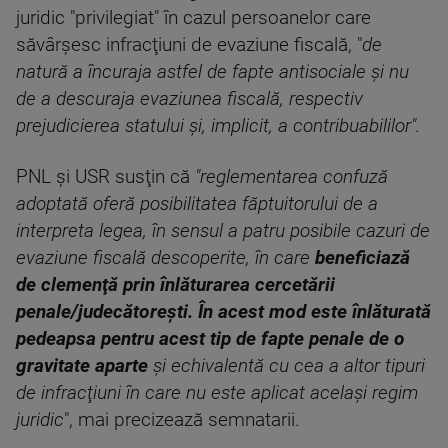
juridic "privilegiat" în cazul persoanelor care
săvârşesc infracţiuni de evaziune fiscală, "
de
natură a încuraja astfel de fapte antisociale şi nu
de a descuraja evaziunea fiscală, respectiv
prejudicierea statului şi, implicit, a contribuabililor".
PNL şi USR susţin că
"reglementarea confuză
adoptată oferă posibilitatea făptuitorului de a
interpreta legea, în sensul a patru posibile cazuri de
evaziune fiscală descoperite, în care
beneficiază
de clemenţă prin înlăturarea cercetării
penale/judecătoreşti. În acest mod este înlăturată
pedeapsa pentru acest tip de fapte penale de o
gravitate aparte
şi echivalentă cu cea a altor tipuri
de infracţiuni în care nu este aplicat acelaşi regim
juridic
", mai precizează semnatarii.