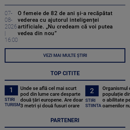
07-
O femeie de 82 de ani și-a recăpătat
08-
vederea cu ajutorul inteligenței
2026
artificiale. „Nu credeam că voi putea
|
vedea din nou”
16:00
VEZI MAI MULTE ȘTIRI
TOP CITITE
Unde se află cel mai scurt
Organismul 
1
2
pod din lume care desparte
populație di
STIRI
două țări europene. Are doar
o abilitate p
STIRI
TURISM
3 metri și două fusuri orare
oamenilor nu
STIINTA
PARTENERI