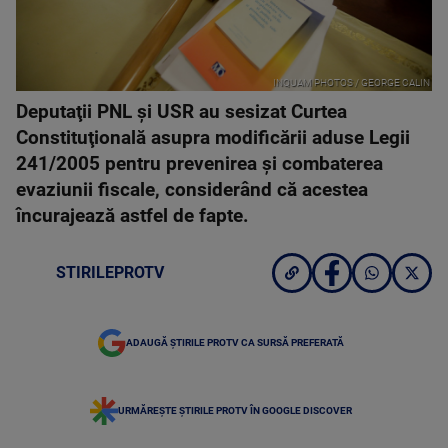
INQUAM PHOTOS / GEORGE CALIN
Deputaţii PNL şi USR au sesizat Curtea
Constituţională asupra modificării aduse Legii
241/2005 pentru prevenirea şi combaterea
evaziunii fiscale, considerând că acestea
încurajează astfel de fapte.
STIRILEPROTV
ADAUGĂ ȘTIRILE PROTV CA SURSĂ PREFERATĂ
URMĂREȘTE ȘTIRILE PROTV ÎN GOOGLE DISCOVER