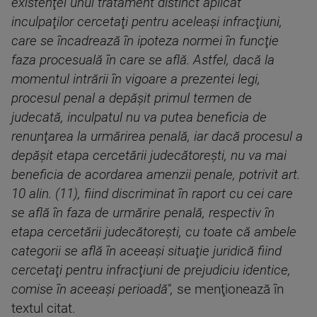
existenţei unui tratament distinct aplicat
inculpaţilor cercetaţi pentru aceleaşi infracţiuni,
care se încadrează în ipoteza normei în funcţie
faza procesuală în care se află. Astfel, dacă la
momentul intrării în vigoare a prezentei legi,
procesul penal a depăşit primul termen de
judecată, inculpatul nu va putea beneficia de
renunţarea la urmărirea penală, iar dacă procesul a
depăşit etapa cercetării judecătoreşti, nu va mai
beneficia de acordarea amenzii penale, potrivit art.
10 alin. (11), fiind discriminat în raport cu cei care
se află în faza de urmărire penală, respectiv în
etapa cercetării judecătoreşti, cu toate că ambele
categorii se află în aceeaşi situaţie juridică fiind
cercetaţi pentru infracţiuni de prejudiciu identice,
comise în aceeaşi perioadă",
se menţionează în
textul citat.