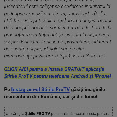
judecătorul este obligat să condamne inculpatul la
pedeapsa amenzii penale, iar, potrivit art. 10 alin.
(12) [art. unic pct. 2 din Lege], luarea angajamentul
de a acoperi această sumă în termen de 1 an de la
pronunţarea sentinţei obligă instanţa la dispunerea
suspendării executării sub supraveghere, indiferent
de cuantumul prejudiciului sau de alte
circumstanţe privitoare la faptă sau la făptuitor".
CLICK AICI pentru a instala GRATUIT aplicația
Știrile ProTV pentru telefoane Android și iPhone!
Pe
Instagram-ul Știrile ProTV
găsiți imaginile
momentului din România, dar și din lume!
Urmărește
Știrile PRO TV
pe canalul de social media preferat: