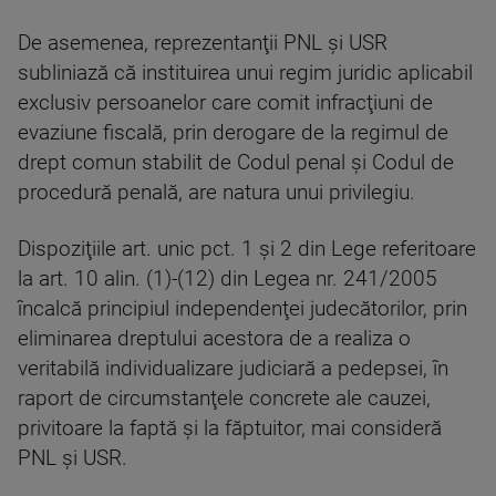
De asemenea, reprezentanţii PNL şi USR
subliniază că instituirea unui regim juridic aplicabil
exclusiv persoanelor care comit infracţiuni de
evaziune fiscală, prin derogare de la regimul de
drept comun stabilit de Codul penal şi Codul de
procedură penală, are natura unui privilegiu.
Dispoziţiile art. unic pct. 1 şi 2 din Lege referitoare
la art. 10 alin. (1)-(12) din Legea nr. 241/2005
încalcă principiul independenţei judecătorilor, prin
eliminarea dreptului acestora de a realiza o
veritabilă individualizare judiciară a pedepsei, în
raport de circumstanţele concrete ale cauzei,
privitoare la faptă şi la făptuitor, mai consideră
PNL şi USR.