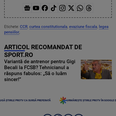
Etichete:
CCR
,
curtea constitutionala
,
evaziune fiscala
,
legea
pensiilor
,
ARTICOL RECOMANDAT DE
SPORT.RO
Variantă de antrenor pentru Gigi
Becali la FCSB? Tehnicianul a
răspuns fabulos: „Să o luăm
sincer!”
UGĂ ȘTIRILE PROTV CA SURSĂ PREFERATĂ
URMĂREȘTE ȘTIRILE PROTV ÎN GOOGLE 