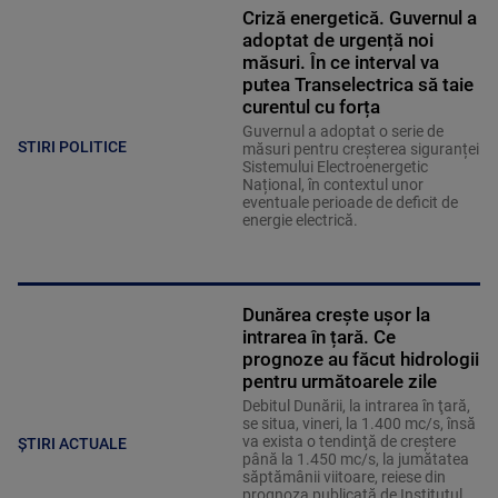
Criză energetică. Guvernul a
adoptat de urgență noi
măsuri. În ce interval va
putea Transelectrica să taie
curentul cu forța
Guvernul a adoptat o serie de
STIRI POLITICE
măsuri pentru creșterea siguranței
Sistemului Electroenergetic
Național, în contextul unor
eventuale perioade de deficit de
energie electrică.
Dunărea crește ușor la
intrarea în țară. Ce
prognoze au făcut hidrologii
pentru următoarele zile
Debitul Dunării, la intrarea în ţară,
se situa, vineri, la 1.400 mc/s, însă
va exista o tendinţă de creştere
ȘTIRI ACTUALE
până la 1.450 mc/s, la jumătatea
săptămânii viitoare, reiese din
prognoza publicată de Institutul