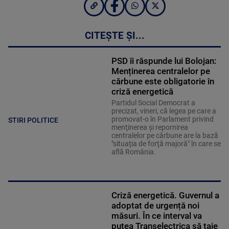
CITEȘTE ȘI...
PSD îi răspunde lui Bolojan:
Menținerea centralelor pe
cărbune este obligatorie în
criză energetică
Partidul Social Democrat a
precizat, vineri, că legea pe care a
promovat-o în Parlament privind
STIRI POLITICE
menţinerea şi repornirea
centralelor pe cărbune are la bază
"situaţia de forţă majoră" în care se
află România.
Criză energetică. Guvernul a
adoptat de urgență noi
măsuri. În ce interval va
putea Transelectrica să taie