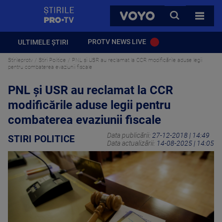
StirilePROTV
CAUTA
VOYO
TOATE 
PROTV NEWS LIVE
ULTIMELE ȘTIRI
Stirileprotv
Stiri Politice
PNL și USR au reclamat la CCR modificările aduse legii
pentru combaterea evaziunii fiscale
PNL și USR au reclamat la CCR
modificările aduse legii pentru
combaterea evaziunii fiscale
Data publicării:
27-12-2018 | 14:49
STIRI POLITICE
Data actualizării:
14-08-2025 | 14:05