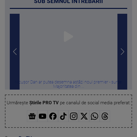
SUB SEMNUL ÎNTREBĂRII
Nicușor Dan ar putea desemna astăzi noul premier - surse.
„Nu
Majoritatea din ...
Urmărește
Știrile PRO TV
pe canalul de social media preferat: