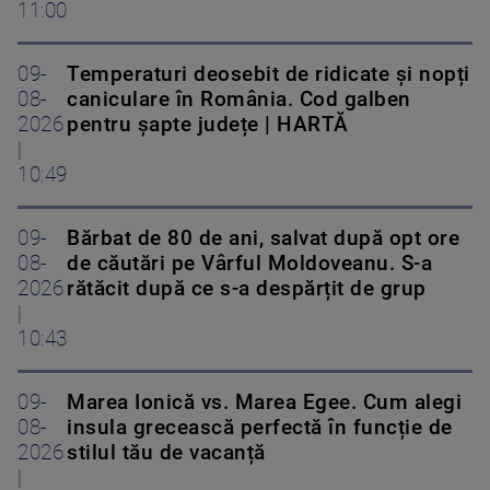
11:00
09-
Temperaturi deosebit de ridicate și nopți
08-
caniculare în România. Cod galben
2026
pentru șapte județe | HARTĂ
|
10:49
09-
Bărbat de 80 de ani, salvat după opt ore
08-
de căutări pe Vârful Moldoveanu. S-a
2026
rătăcit după ce s-a despărțit de grup
|
10:43
09-
Marea Ionică vs. Marea Egee. Cum alegi
08-
insula grecească perfectă în funcție de
2026
stilul tău de vacanță
|