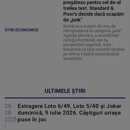
pregătesc pentru cel de-al
treilea test. Standard &
Poor’s decide dacă scapăm
de „junk”
România a scapat din nou de
STIRI ECONOMICE
retrogradarea la categoria „junk”.
Agenția Moody's, a reconfirmat
ratingul României, dar cu
perspectivă negativă. Asta
înseamnă că țara noastră rămâne
pe ultima treaptă recomandată
investițiilor.
ULTIMELE ȘTIRI
09-
Extragere Loto 6/49, Loto 5/40 și Joker
08-
duminică, 9 iulie 2026. Câștiguri uriașe
2026
puse în joc
|