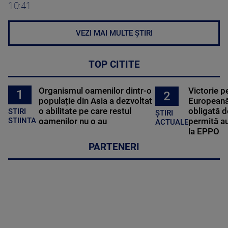
10:41
VEZI MAI MULTE ȘTIRI
TOP CITITE
Organismul oamenilor dintr-o
Victorie p
1
2
populație din Asia a dezvoltat
Europeană
o abilitate pe care restul
obligată d
STIRI
ȘTIRI
oamenilor nu o au
permită au
STIINTA
ACTUALE
la EPPO
PARTENERI