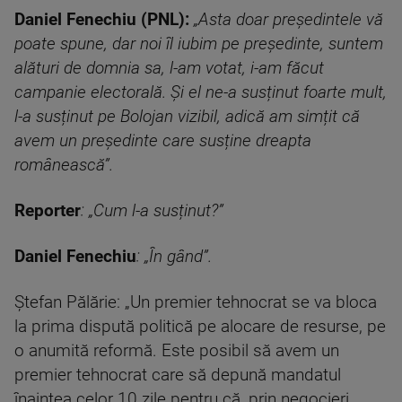
Daniel Fenechiu (PNL):
„Asta doar președintele vă
poate spune, dar noi îl iubim pe președinte, suntem
alături de domnia sa, l-am votat, i-am făcut
campanie electorală. Și el ne-a susținut foarte mult,
l-a susținut pe Bolojan vizibil, adică am simțit că
avem un președinte care susține dreapta
românească”.
Reporter
: „Cum l-a susținut?”
Daniel Fenechiu
: „În gând”.
Ștefan Pălărie: „Un premier tehnocrat se va bloca
la prima dispută politică pe alocare de resurse, pe
o anumită reformă. Este posibil să avem un
premier tehnocrat care să depună mandatul
înaintea celor 10 zile pentru că, prin negocieri