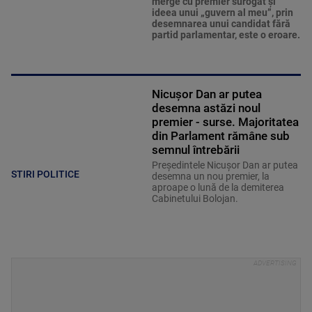
merge cu premier surogat şi
ideea unui „guvern al meu”, prin
desemnarea unui candidat fără
partid parlamentar, este o eroare.
Nicușor Dan ar putea
desemna astăzi noul
premier - surse. Majoritatea
din Parlament rămâne sub
semnul întrebării
Președintele Nicușor Dan ar putea
STIRI POLITICE
desemna un nou premier, la
aproape o lună de la demiterea
Cabinetului Bolojan.