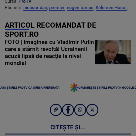
Sursa:
ProTV
Etichete:
nicusor dan
,
premier
,
eugen tomac
,
Kelemen Hunor
,
ARTICOL RECOMANDAT DE
SPORT.RO
FOTO | Imaginea cu Vladimir Putin
care a stârnit revoltă! Ucrainenii
acuză lipsă de reacție la nivel
mondial
UGĂ ȘTIRILE PROTV CA SURSĂ PREFERATĂ
URMĂREȘTE ȘTIRILE PROTV ÎN GOOGLE 
CITEȘTE ȘI...