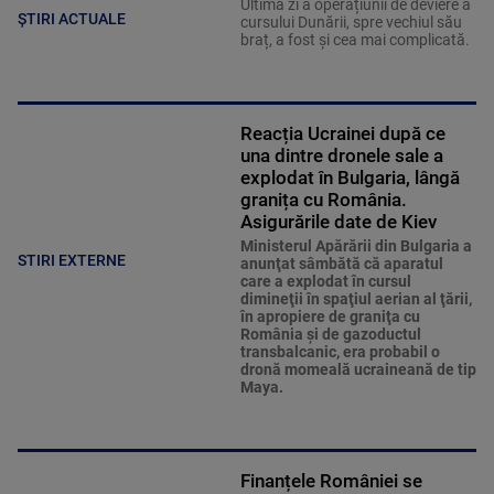
Ultima zi a operațiunii de deviere a
ȘTIRI ACTUALE
cursului Dunării, spre vechiul său
braț, a fost și cea mai complicată.
Reacția Ucrainei după ce
una dintre dronele sale a
explodat în Bulgaria, lângă
granița cu România.
Asigurările date de Kiev
Ministerul Apărării din Bulgaria a
STIRI EXTERNE
anunţat sâmbătă că aparatul
care a explodat în cursul
dimineţii în spaţiul aerian al ţării,
în apropiere de graniţa cu
România şi de gazoductul
transbalcanic, era probabil o
dronă momeală ucraineană de tip
Maya.
Finanțele României se