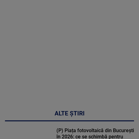
8 August
2026
MAI
MULTE
DETALII
30:33
ALTE ȘTIRI
(P) Piața fotovoltaică din București
în 2026: ce se schimbă pentru