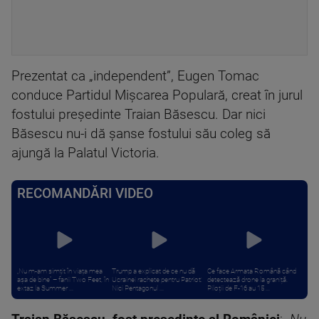
Prezentat ca „independent”, Eugen Tomac
conduce Partidul Mișcarea Populară, creat în jurul
fostului președinte Traian Băsescu. Dar nici
Băsescu nu-i dă șanse fostului său coleg să
ajungă la Palatul Victoria.
RECOMANDĂRI VIDEO
„Nu m-am simțit în viața mea
Trump a explicat de ce nu dă
Ce face Armata Română când
așa de bine” – fanii Two Feet, în
Ucrainei rachete pentru Patriot:
detectează drone la graniță.
extaz la Summer ...
Nici Pentagonul ...
Piloții de F-16 au 15 ...