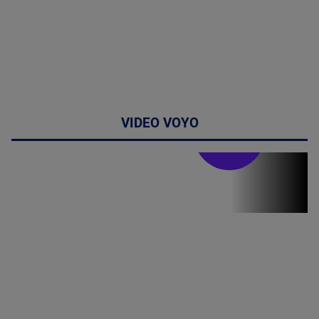
VIDEO VOYO
Stirile PRO TV
Stirile PRO
TV # 19.00 -