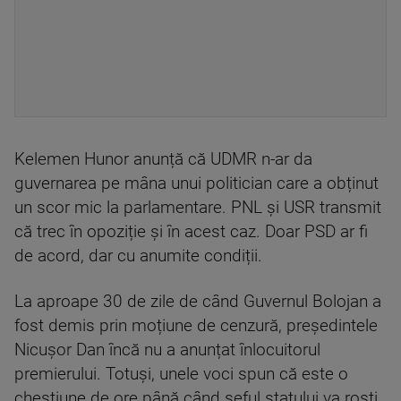
Kelemen Hunor anunță că UDMR n-ar da
guvernarea pe mâna unui politician care a obținut
un scor mic la parlamentare. PNL și USR transmit
că trec în opoziție și în acest caz. Doar PSD ar fi
de acord, dar cu anumite condiții.
La aproape 30 de zile de când Guvernul Bolojan a
fost demis prin moțiune de cenzură, președintele
Nicușor Dan încă nu a anunțat înlocuitorul
premierului. Totuși, unele voci spun că este o
chestiune de ore până când șeful statului va rosti