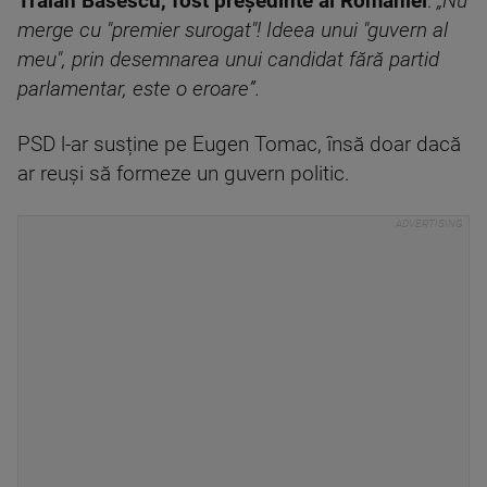
Traian Băsescu, fost președinte al României
:
„Nu
merge cu "premier surogat"! Ideea unui "guvern al
meu", prin desemnarea unui candidat fără partid
parlamentar, este o eroare”.
PSD l-ar susține pe Eugen Tomac, însă doar dacă
ar reuși să formeze un guvern politic.