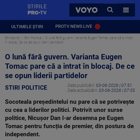
StirilePROTV
CAUTA
VOYO
TOATE 
PROTV NEWS LIVE
ULTIMELE ȘTIRI
Stirileprotv
Stiri Politice
O lună fără guvern. Varianta Eugen Tomac pare că a intrat
în blocaj. De ce se opun liderii partidelor
O lună fără guvern. Varianta Eugen
Tomac pare că a intrat în blocaj. De ce
se opun liderii partidelor
Data publicării:
03-06-2026 | 07:51
STIRI POLITICE
Data actualizării:
03-06-2026 | 07:55
Socoteala președintelui nu pare că se potrivește
cu cea a liderilor politici. Potrivit unor surse
politice, Nicușor Dan l-ar desemna pe Eugen
Tomac pentru funcția de premier, din postura de
independent.