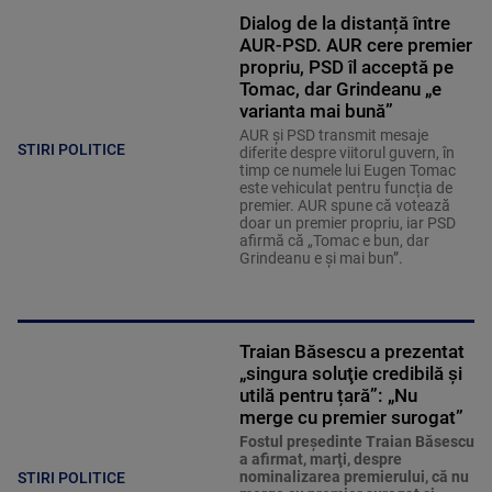
Dialog de la distanță între
AUR-PSD. AUR cere premier
propriu, PSD îl acceptă pe
Tomac, dar Grindeanu „e
varianta mai bună”
AUR și PSD transmit mesaje
STIRI POLITICE
diferite despre viitorul guvern, în
timp ce numele lui Eugen Tomac
este vehiculat pentru funcția de
premier. AUR spune că votează
doar un premier propriu, iar PSD
afirmă că „Tomac e bun, dar
Grindeanu e și mai bun”.
Traian Băsescu a prezentat
„singura soluţie credibilă şi
utilă pentru țară”: „Nu
merge cu premier surogat”
Fostul preşedinte Traian Băsescu
a afirmat, marţi, despre
nominalizarea premierului, că nu
STIRI POLITICE