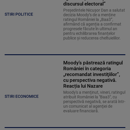
discursul electoral”
Președintele Nicușor Dan a salutat
STIRI POLITICE
decizia Moody’s de a menține
ratingul României la „Baa3”,
afirmând că agenția a confirmat
progresele făcute în ultimul an
pentru echilibrarea finanțelor
publice și reducerea cheltuielilor.
Moody’s păstrează ratingul
României în categoria
„recomandat investiţiilor”,
cu perspectiva negativă.
Reacția lui Nazare
Moody's a menţinut, vineri, ratingul
STIRI ECONOMICE
atribuit României la "Baa3", cu
perspectivă negativă, se arată într-
un comunicat al agenţiei de
evaluare financiară.