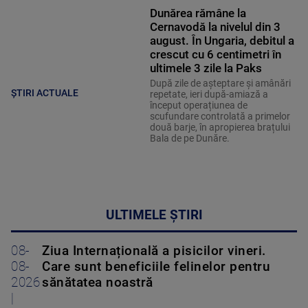
Dunărea rămâne la
Cernavodă la nivelul din 3
august. În Ungaria, debitul a
crescut cu 6 centimetri în
ultimele 3 zile la Paks
După zile de așteptare și amânări
ȘTIRI ACTUALE
repetate, ieri după-amiază a
început operațiunea de
scufundare controlată a primelor
două barje, în apropierea brațului
Bala de pe Dunăre.
ULTIMELE ȘTIRI
08-
Ziua Internațională a pisicilor vineri.
08-
Care sunt beneficiile felinelor pentru
2026
sănătatea noastră
|