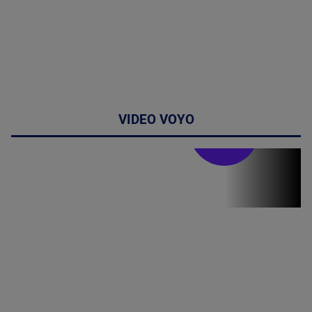
VIDEO VOYO
Stirile PRO TV
Stirile PRO
TV # 19.00 -