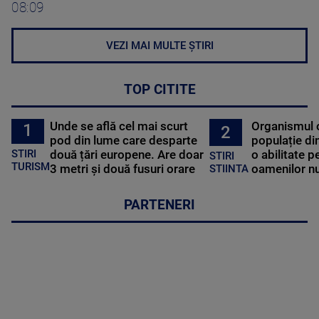
08:09
VEZI MAI MULTE ȘTIRI
TOP CITITE
Unde se află cel mai scurt
Organismul 
1
2
pod din lume care desparte
populație di
STIRI
două țări europene. Are doar
o abilitate p
STIRI
TURISM
3 metri și două fusuri orare
oamenilor nu
STIINTA
PARTENERI