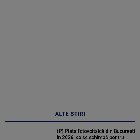
07 August
2026
MAI
MULTE
DETALII
48:24
ALTE ȘTIRI
(P) Piața fotovoltaică din București
în 2026: ce se schimbă pentru