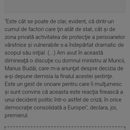
"Este cât se poate de clar, evident, că dintr-un
cumul de factori care ţin atât de stat, cât şi de
zona privată activitatea de protecţie a persoanelor
vârstnice şi vulnerabile s-a îndepărtat dramatic de
scopul său iniţial. (...) Am avut în această
dimineaţă o discuţie cu domnul ministru al Muncii,
Marius Budăi, care m-a anunţat despre decizia de
a-şi depune demisia la finalul acestei şedinţe.
Este un gest de onoare pentru care îi mulţumesc
şi sunt convins că aceasta este reacţia firească a
unui decident politic într-o astfel de criză, în orice
democraţie consolidată a Europei", declara, joi,
premierul.