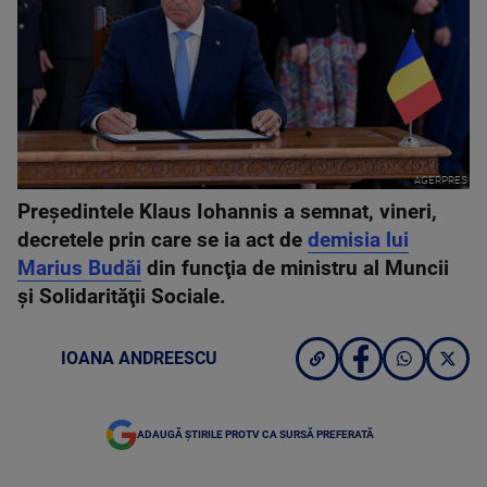
AGERPRES
Preşedintele Klaus Iohannis a semnat, vineri,
decretele prin care se ia act de
demisia lui
Marius Budăi
din funcţia de ministru al Muncii
şi Solidarităţii Sociale.
IOANA ANDREESCU
ADAUGĂ ȘTIRILE PROTV CA SURSĂ PREFERATĂ