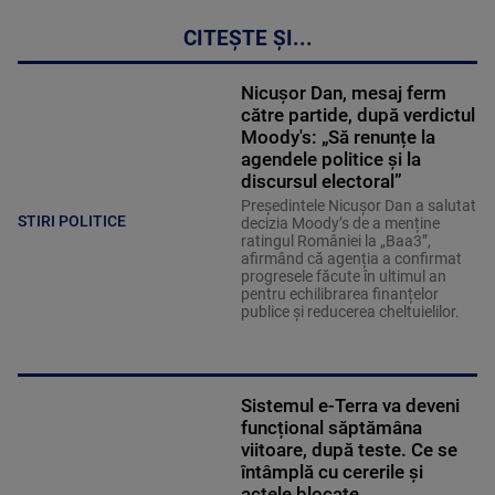
CITEȘTE ȘI...
Nicușor Dan, mesaj ferm
către partide, după verdictul
Moody's: „Să renunțe la
agendele politice şi la
discursul electoral”
Președintele Nicușor Dan a salutat
STIRI POLITICE
decizia Moody’s de a menține
ratingul României la „Baa3”,
afirmând că agenția a confirmat
progresele făcute în ultimul an
pentru echilibrarea finanțelor
publice și reducerea cheltuielilor.
Sistemul e-Terra va deveni
funcțional săptămâna
viitoare, după teste. Ce se
întâmplă cu cererile și
actele blocate