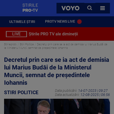
StirilePROTV
CAUTA
VOYO
TOATE 
PROTV NEWS LIVE
ULTIMELE ȘTIRI
LIVE
Știrile PRO TV ale dimineții
Stirileprotv
Stiri Politice
Decretul prin care se ia act de demisia lui Marius Budăi de
la Ministerul Muncii, semnat de preşedintele Iohannis
Decretul prin care se ia act de demisia
lui Marius Budăi de la Ministerul
Muncii, semnat de preşedintele
Iohannis
Data publicării:
14-07-2023 | 09:27
STIRI POLITICE
Data actualizării:
12-08-2025 | 06:56