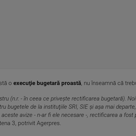
istă o
execuţie bugetară proastă
, nu înseamnă că trebu
ru (n.r. - în ceea ce priveşte rectificarea bugetară). No
ru bugetele de la instituţiile SRI, SIE şi aşa mai departe
 aceste avize - n-ar fi ele necesare -, rectificarea a fost
tena 3, potrivit Agerpres.