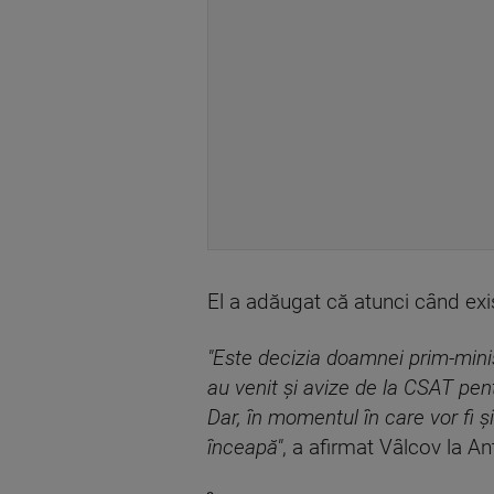
El a adăugat că atunci când ex
"Este decizia doamnei prim-minist
au venit şi avize de la CSAT pent
Dar, în momentul în care vor fi şi
înceapă"
, a afirmat Vâlcov la An