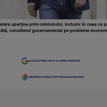
ugetare aparţine prim-ministrului, inclusiv în ceea ce 
mbătă, consilierul guvernamental pe probleme econom
ADAUGĂ ȘTIRILE PROTV CA SURSĂ PREFERATĂ
URMĂREȘTE ȘTIRILE PROTV ÎN GOOGLE DISCOVER