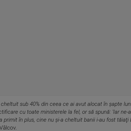
heltuit sub 40% din ceea ce ai avut alocat în şapte luni 
ificare cu toate ministerele la fel, or să spună: 'Iar ne
 a primit în plus, cine nu şi-a cheltuit banii i-au fost tăiaţ
 Vâlcov.