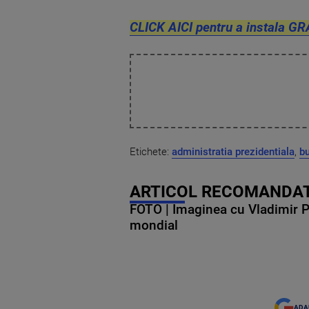
CLICK AICI pentru a instala GR
Etichete:
administratia prezidentiala
,
bu
ARTICOL RECOMANDAT
FOTO | Imaginea cu Vladimir Put
mondial
ADA