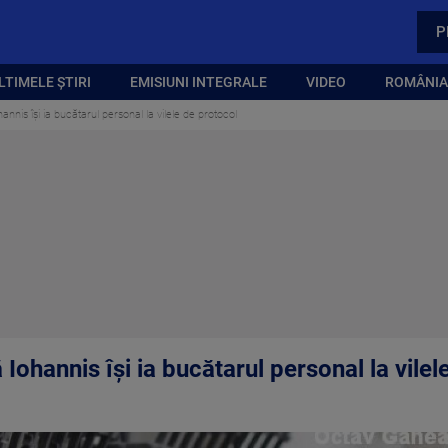
P
LTIMELE ȘTIRI
EMISIUNI INTEGRALE
VIDEO
ROMÂNIA,
annis își ia bucătarul personal la vilele de protocol
Iohannis își ia bucătarul personal la vilel