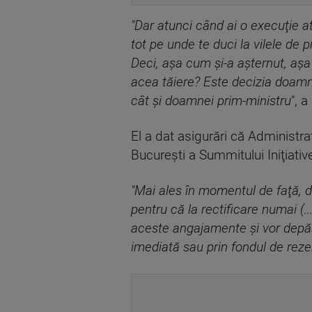
"Dar atunci când ai o execuţie a
tot pe unde te duci la vilele de 
Deci, aşa cum şi-a aşternut, aşa 
acea tăiere? Este decizia doamn
cât şi doamnei prim-ministru
", 
El a dat asigurări că Administra
Bucureşti a Summitului Iniţiative
"Mai ales în momentul de faţă, d
pentru că la rectificare numai (.
aceste angajamente şi vor depăşi 
imediată sau prin fondul de reze