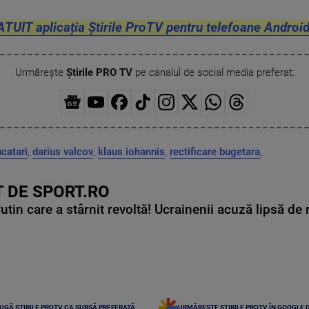
ATUIT aplicația Știrile ProTV pentru telefoane Android
Urmărește
Știrile PRO TV
pe canalul de social media preferat:
catari
,
darius valcov
,
klaus iohannis
,
rectificare bugetara
,
 DE SPORT.RO
in care a stârnit revoltă! Ucrainenii acuză lipsă de r
UGĂ ȘTIRILE PROTV CA SURSĂ PREFERATĂ
URMĂREȘTE ȘTIRILE PROTV ÎN GOOGLE 