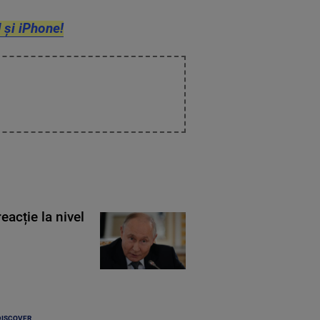
 și iPhone!
eacție la nivel
DISCOVER