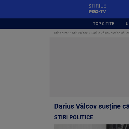
StirilePROTV
TOP CITITE
U
Stirileprotv
Stiri Politice
Darius Vâlcov susține că Ioh
Darius Vâlcov susține că 
STIRI POLITICE