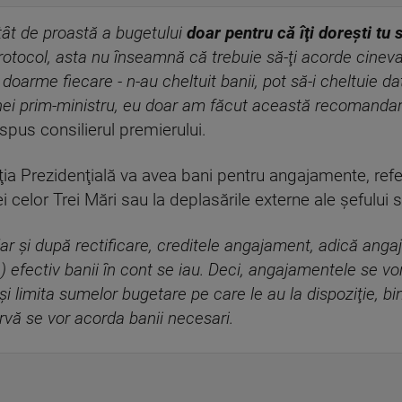
tât de proastă a bugetului
doar pentru că îţi doreşti tu
protocol, asta nu înseamnă că trebuie să-ţi acorde cineva 
doarme fiecare - n-au cheltuit banii, pot să-i cheltuie d
ei prim-ministru, eu doar am făcut această recomandare 
a spus consilierul premierului.
ţia Prezidenţială va avea bani pentru angajamente, refe
i celor Trei Mări sau la deplasările externe ale şefului s
ar şi după rectificare, creditele angajament, adică anga
..) efectiv banii în cont se iau. Deci, angajamentele se v
limita sumelor bugetare pe care le au la dispoziţie, bine
rvă se vor acorda banii necesari.