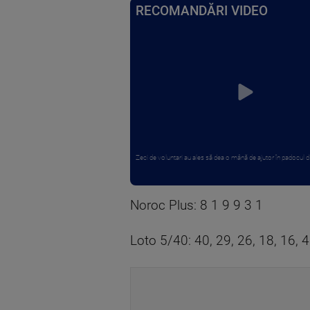
RECOMANDĂRI VIDEO
Zeci de voluntari au ales să dea o mână de ajutor în padocul di
Noroc Plus: 8 1 9 9 3 1
Loto 5/40: 40, 29, 26, 18, 16, 4