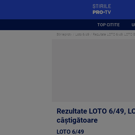
StirilePROTV
TOP CITITE
U
Stirileprotv
Loto 6/49
Rezultate LOTO 6/49, LOTO 5/
Rezultate LOTO 6/49, LO
câștigătoare
LOTO 6/49