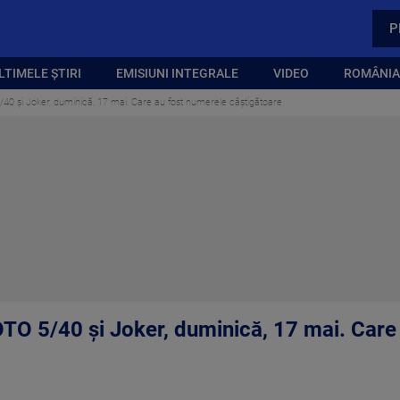
P
LTIMELE ȘTIRI
EMISIUNI INTEGRALE
VIDEO
ROMÂNIA,
40 și Joker, duminică, 17 mai. Care au fost numerele câștigătoare
TO 5/40 și Joker, duminică, 17 mai. Care