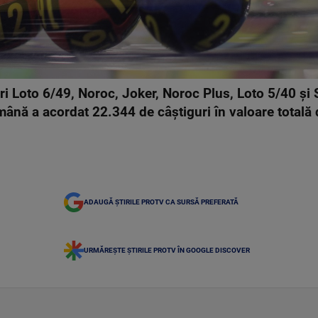
ri Loto 6/49, Noroc, Joker, Noroc Plus, Loto 5/40 şi
omână a acordat 22.344 de câştiguri în valoare totală 
ADAUGĂ ȘTIRILE PROTV CA SURSĂ PREFERATĂ
URMĂREȘTE ȘTIRILE PROTV ÎN GOOGLE DISCOVER