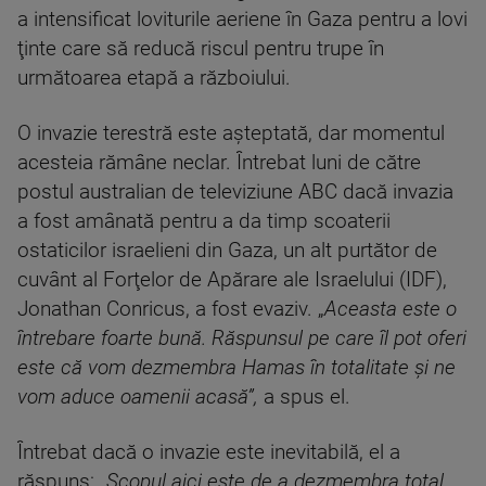
a intensificat loviturile aeriene în Gaza pentru a lovi
ţinte care să reducă riscul pentru trupe în
următoarea etapă a războiului.
O invazie terestră este aşteptată, dar momentul
acesteia rămâne neclar. Întrebat luni de către
postul australian de televiziune ABC dacă invazia
a fost amânată pentru a da timp scoaterii
ostaticilor israelieni din Gaza, un alt purtător de
cuvânt al Forţelor de Apărare ale Israelului (IDF),
Jonathan Conricus, a fost evaziv. „
Aceasta este o
întrebare foarte bună. Răspunsul pe care îl pot oferi
este că vom dezmembra Hamas în totalitate şi ne
vom aduce oamenii acasă”,
a spus el.
Întrebat dacă o invazie este inevitabilă, el a
răspuns: „
Scopul aici este de a dezmembra total