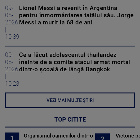
09-
Lionel Messi a revenit în Argentina
08-
pentru înmormântarea tatălui său. Jorge
2026
Messi a murit la 68 de ani
|
10:39
09-
Ce a făcut adolescentul thailandez
08-
înainte de a comite atacul armat mortal
2026
dintr-o școală de lângă Bangkok
|
10:23
VEZI MAI MULTE ȘTIRI
TOP CITITE
Organismul oamenilor dintr-o
Victorie p
1
2