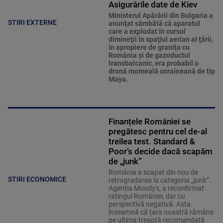
Asigurările date de Kiev
Ministerul Apărării din Bulgaria a
STIRI EXTERNE
anunţat sâmbătă că aparatul
care a explodat în cursul
dimineţii în spaţiul aerian al ţării,
în apropiere de graniţa cu
România şi de gazoductul
transbalcanic, era probabil o
dronă momeală ucraineană de tip
Maya.
Finanțele României se
pregătesc pentru cel de-al
treilea test. Standard &
Poor’s decide dacă scapăm
de „junk”
România a scapat din nou de
STIRI ECONOMICE
retrogradarea la categoria „junk”.
Agenția Moody's, a reconfirmat
ratingul României, dar cu
perspectivă negativă. Asta
înseamnă că țara noastră rămâne
pe ultima treaptă recomandată