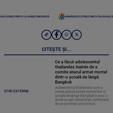
UGĂ ȘTIRILE PROTV CA SURSĂ PREFERATĂ
URMĂREȘTE ȘTIRILE PROTV ÎN GOOGLE 
CITEȘTE ȘI...
Ce a făcut adolescentul
thailandez înainte de a
comite atacul armat mortal
dintr-o școală de lângă
Bangkok
Adolescentul thailandez care a
STIRI EXTERNE
comis atacul armat mortal într-o
şcoală de lângă Bangkok a avut o
armă cu aer comprimat confiscată
de un profesor anul trecut.