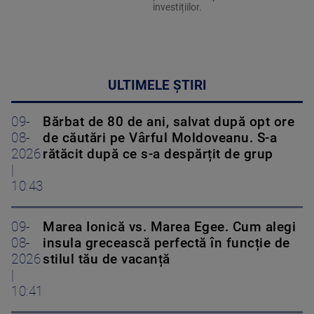
investițiilor.
ULTIMELE ȘTIRI
09-
Bărbat de 80 de ani, salvat după opt ore
08-
de căutări pe Vârful Moldoveanu. S-a
2026
rătăcit după ce s-a despărțit de grup
|
10:43
09-
Marea Ionică vs. Marea Egee. Cum alegi
08-
insula grecească perfectă în funcție de
2026
stilul tău de vacanță
|
10:41