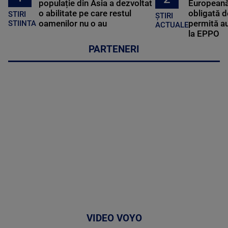
populație din Asia a dezvoltat
Europeană
o abilitate pe care restul
obligată d
STIRI
ȘTIRI
oamenilor nu o au
permită au
STIINTA
ACTUALE
la EPPO
PARTENERI
VIDEO VOYO