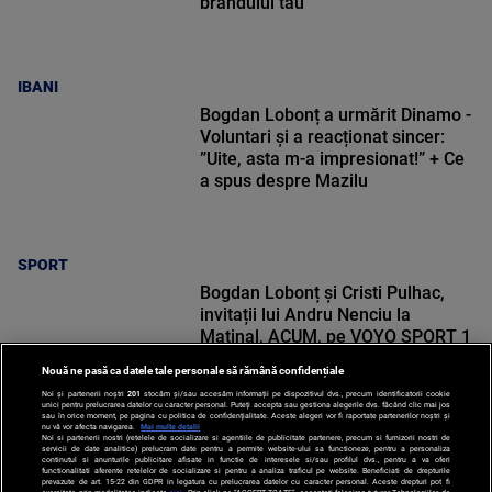
brandului tău
IBANI
Bogdan Lobonț a urmărit Dinamo -
Voluntari și a reacționat sincer:
”Uite, asta m-a impresionat!” + Ce
a spus despre Mazilu
SPORT
Bogdan Lobonț și Cristi Pulhac,
invitații lui Andru Nenciu la
Matinal, ACUM, pe VOYO SPORT 1
Nouă ne pasă ca datele tale personale să rămână confidențiale
Noi și partenerii noștri
201
stocăm și/sau accesăm informații pe dispozitivul dvs., precum identificatorii cookie
unici pentru prelucrarea datelor cu caracter personal. Puteți accepta sau gestiona alegerile dvs. făcând clic mai jos
sau în orice moment, pe pagina cu politica de confidențialitate. Aceste alegeri vor fi raportate partenerilor noștri și
nu vă vor afecta navigarea.
Mai multe detalii
Noi si partenerii nostri (retelele de socializare si agentiile de publicitate partenere, precum si furnizorii nostri de
SPORT
servicii de date analitice) prelucram date pentru a permite website-ului sa functioneze, pentru a personaliza
continutul si anunturile publicitare afisate in functie de interesele si/sau profilul dvs., pentru a va oferi
functionalitati aferente retelelor de socializare si pentru a analiza traficul pe website. Beneficiati de drepturile
prevazute de art. 15-22 din GDPR in legatura cu prelucrarea datelor cu caracter personal. Aceste drepturi pot fi