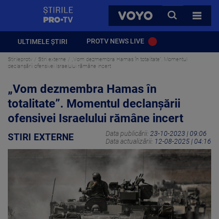
StirilePROTV
CAUTA
VOYO
TOATE 
PROTV NEWS LIVE
ULTIMELE ȘTIRI
Stirileprotv
Stiri externe
„Vom dezmembra Hamas în totalitate”. Momentul
declanșării ofensivei Israelului rămâne incert
„Vom dezmembra Hamas în
totalitate”. Momentul declanșării
ofensivei Israelului rămâne incert
Data publicării:
23-10-2023 | 09:06
STIRI EXTERNE
Data actualizării:
12-08-2025 | 04:16