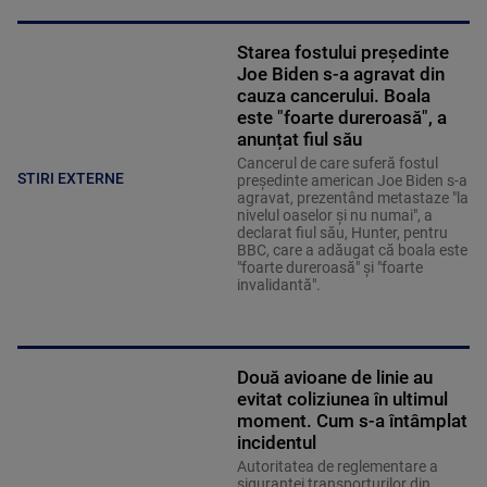
Starea fostului președinte
Joe Biden s-a agravat din
cauza cancerului. Boala
este "foarte dureroasă", a
anunțat fiul său
Cancerul de care suferă fostul
STIRI EXTERNE
preşedinte american Joe Biden s-a
agravat, prezentând metastaze "la
nivelul oaselor şi nu numai", a
declarat fiul său, Hunter, pentru
BBC, care a adăugat că boala este
"foarte dureroasă" şi "foarte
invalidantă".
Două avioane de linie au
evitat coliziunea în ultimul
moment. Cum s-a întâmplat
incidentul
Autoritatea de reglementare a
siguranţei transporturilor din