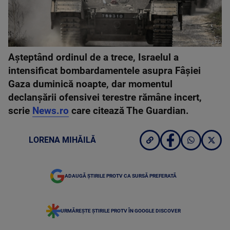
AFP
Așteptând ordinul de a trece, Israelul a
intensificat bombardamentele asupra Fâșiei
Gaza duminică noapte, dar momentul
declanșării ofensivei terestre rămâne incert,
scrie
News.ro
care citează The Guardian.
LORENA MIHĂILĂ
ADAUGĂ ȘTIRILE PROTV CA SURSĂ PREFERATĂ
URMĂREȘTE ȘTIRILE PROTV ÎN GOOGLE DISCOVER