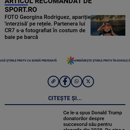
ARTICOL RECOMANDAT DE
SPORT.RO
FOTO Georgina Rodriguez, apariție
'interzisă' pe rețele. Partenera lui
CR7 s-a fotografiat în costum de
baie pe barcă
UGĂ ȘTIRILE PROTV CA SURSĂ PREFERATĂ
URMĂREȘTE ȘTIRILE PROTV ÎN GOOGLE 
CITEȘTE ȘI...
Ce le-a spus Donald Trump
donatorilor despre
succesorul său pentru
alegerile din 2028. Pe cine a