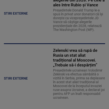
ales între Rubio și Vance
Președintele Donald Trump le-a
STIRI EXTERNE
spus în privat unor donatori că își
dorește ca vicepreședintele JD
Vance să câștige alegerile
prezidențiale din 2028, relatează
The Washington Post (WP).
Zelenski vrea să rupă de
Rusia un stat aliat
tradițional al Moscovei.
„Trebuie să-i despărțim”
Președintele ucrainean Volodimir
Zelenski va efectua sâmbătă o
vizită în Serbia, prima sa deplasare
STIRI EXTERNE
în acest stat aliat tradițional al
Moscovei de la începutul invaziei
ruse asupra Ucrainei, a declarat joi
pentru AFP un înalt responsabil
ucrainean.