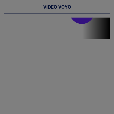
VIDEO VOYO
Stirile PRO TV
Stirile PRO
TV # 19.00 -
06 August
2026
MAI
MULTE
DETALII