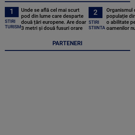
Unde se află cel mai scurt
Organismul 
1
2
pod din lume care desparte
populație di
STIRI
două țări europene. Are doar
o abilitate p
STIRI
TURISM
3 metri și două fusuri orare
oamenilor nu
STIINTA
PARTENERI