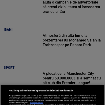
ajută o campanie de advertoriale
să crești vizibilitatea și încrederea
brandului tău
IBANI
Atmosferă din altă lume la
prezentarea lui Mohamed Salah la
Trabzonspor pe Papara Park
SPORT
A plecat de la Manchester City
pentru 50.000.000€ și a semnat cu
alt club din Premier League!
Nouă ne pasă ca datele tale personale să rămână confidențiale
Noi și partenerii noștri
201
stocăm și/sau accesăm informații pe dispozitivul dvs., precum identificatorii cookie
unici pentru prelucrarea datelor cu caracter personal. Puteți accepta sau gestiona alegerile dvs. făcând clic mai jos
sau în orice moment, pe pagina cu politica de confidențialitate. Aceste alegeri vor fi raportate partenerilor noștri și
nu vă vor afecta navigarea.
Mai multe detalii
Noi si partenerii nostri (retelele de socializare si agentiile de publicitate partenere, precum si furnizorii nostri de