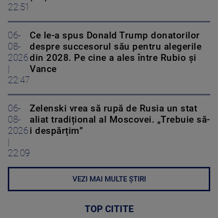
22:51
06-
Ce le-a spus Donald Trump donatorilor
08-
despre succesorul său pentru alegerile
2026
din 2028. Pe cine a ales între Rubio și
|
Vance
22:47
06-
Zelenski vrea să rupă de Rusia un stat
08-
aliat tradițional al Moscovei. „Trebuie să-
2026
i despărțim”
|
22:09
VEZI MAI MULTE ȘTIRI
TOP CITITE