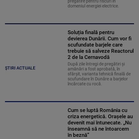
pregătire pentru riscuri în
domeniul energiei electrice.
Soluția finală pentru
devierea Dunării. Cum vor fi
scufundate barjele care
trebuie să salveze Reactorul
2 de la Cernavodă
După zile întregi de pregătiri și
ȘTIRI ACTUALE
amânări a fost aprobată, în
sfârșit, varianta tehnică finală de
scufundare în Dunăre a barjelor
încărcate cu rocă.
Cum se luptă România cu
criza energetică. Orașele au
devenit mai întunecate. „Nu
înseamnă să ne întoarcem
în beznă”