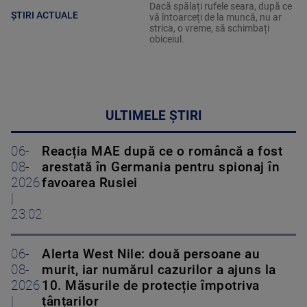
Dacă spălați rufele seara, după ce
ȘTIRI ACTUALE
vă întoarceți de la muncă, nu ar
strica, o vreme, să schimbați
obiceiul.
ULTIMELE ȘTIRI
06-
Reacția MAE după ce o româncă a fost
08-
arestată în Germania pentru spionaj în
2026
favoarea Rusiei
|
23:02
06-
Alerta West Nile: două persoane au
08-
murit, iar numărul cazurilor a ajuns la
2026
10. Măsurile de protecție împotriva
|
țânțarilor