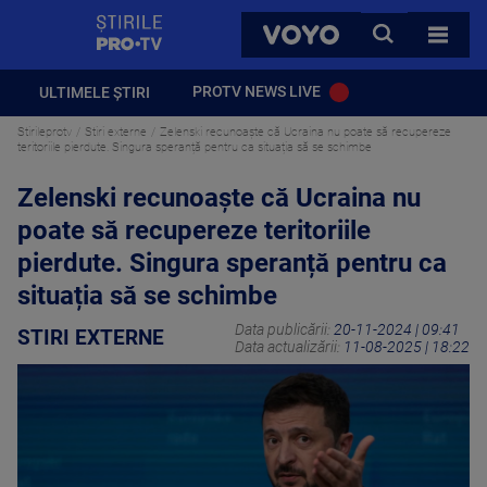
StirilePROTV
CAUTA
VOYO
TOATE 
PROTV NEWS LIVE
ULTIMELE ȘTIRI
Stirileprotv
Stiri externe
Zelenski recunoaște că Ucraina nu poate să recupereze
teritoriile pierdute. Singura speranță pentru ca situația să se schimbe
Zelenski recunoaște că Ucraina nu
poate să recupereze teritoriile
pierdute. Singura speranță pentru ca
situația să se schimbe
Data publicării:
20-11-2024 | 09:41
STIRI EXTERNE
Data actualizării:
11-08-2025 | 18:22