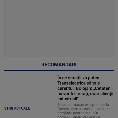
RECOMANDĂRI
În ce situații va putea
Transelectrica să taie
curentul. Bolojan: „Cetățenii
nu vor fi limitați, doar clienții
industriali”
S-au luat măsuri excepționale la
ȘTIRI ACTUALE
Guvern, care a aprobat un plan de
pregătire pentru riscuri în
domeniul energiei electrice.