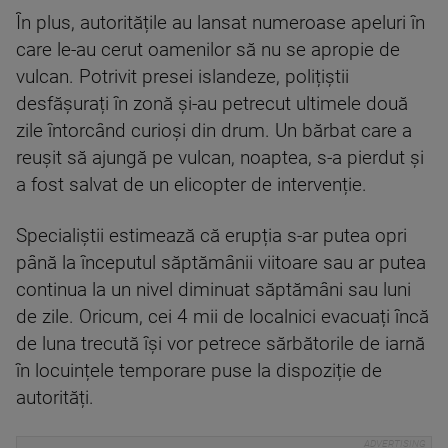
În plus, autoritățile au lansat numeroase apeluri în
care le-au cerut oamenilor să nu se apropie de
vulcan. Potrivit presei islandeze, polițiștii
desfășurați în zonă și-au petrecut ultimele două
zile întorcând curioși din drum. Un bărbat care a
reușit să ajungă pe vulcan, noaptea, s-a pierdut și
a fost salvat de un elicopter de intervenție.
Specialiștii estimează că erupția s-ar putea opri
până la începutul săptămânii viitoare sau ar putea
continua la un nivel diminuat săptămâni sau luni
de zile. Oricum, cei 4 mii de localnici evacuați încă
de luna trecută își vor petrece sărbătorile de iarnă
în locuințele temporare puse la dispoziție de
autorități.