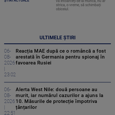
ȘTIRI ACTUALE
vă întoarceți de la muncă, nu ar
strica, o vreme, să schimbați
obiceiul.
ULTIMELE ȘTIRI
06-
Reacția MAE după ce o româncă a fost
08-
arestată în Germania pentru spionaj în
2026
favoarea Rusiei
|
23:02
06-
Alerta West Nile: două persoane au
08-
murit, iar numărul cazurilor a ajuns la
2026
10. Măsurile de protecție împotriva
|
țânțarilor
22:51