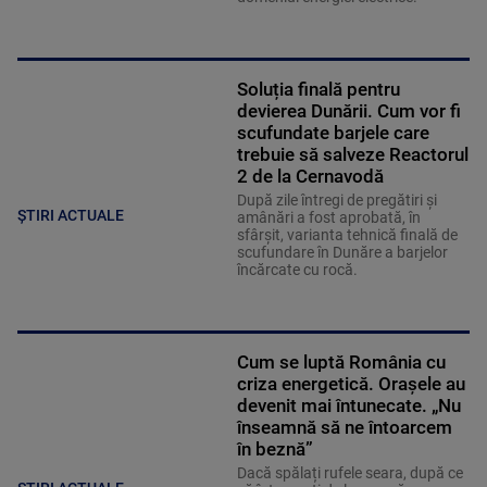
Soluția finală pentru
devierea Dunării. Cum vor fi
scufundate barjele care
trebuie să salveze Reactorul
2 de la Cernavodă
După zile întregi de pregătiri și
ȘTIRI ACTUALE
amânări a fost aprobată, în
sfârșit, varianta tehnică finală de
scufundare în Dunăre a barjelor
încărcate cu rocă.
Cum se luptă România cu
criza energetică. Orașele au
devenit mai întunecate. „Nu
înseamnă să ne întoarcem
în beznă”
Dacă spălați rufele seara, după ce