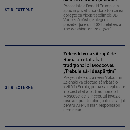
Președintele Donald Trump le-a
STIRI EXTERNE
spus în privat unor donatori că își
dorește ca vicepreședintele JD
Vance să câștige alegerile
prezidențiale din 2028, relatează
The Washington Post (WP).
Zelenski vrea să rupă de
Rusia un stat aliat
tradițional al Moscovei.
„Trebuie să-i despărțim”
Președintele ucrainean Volodimir
Zelenski va efectua sâmbătă o
vizită în Serbia, prima sa deplasare
STIRI EXTERNE
în acest stat aliat tradițional al
Moscovei de la începutul invaziei
ruse asupra Ucrainei, a declarat joi
pentru AFP un înalt responsabil
ucrainean.