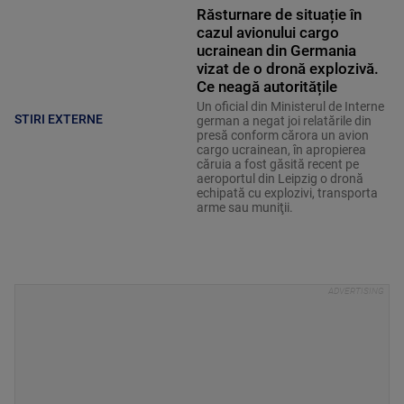
Răsturnare de situație în
cazul avionului cargo
ucrainean din Germania
vizat de o dronă explozivă.
Ce neagă autoritățile
Un oficial din Ministerul de Interne
STIRI EXTERNE
german a negat joi relatările din
presă conform cărora un avion
cargo ucrainean, în apropierea
căruia a fost găsită recent pe
aeroportul din Leipzig o dronă
echipată cu explozivi, transporta
arme sau muniţii.