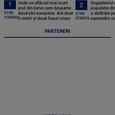
Unde se află cel mai scurt
Organismul 
1
2
pod din lume care desparte
populație di
STIRI
două țări europene. Are doar
o abilitate p
STIRI
TURISM
3 metri și două fusuri orare
oamenilor nu
STIINTA
PARTENERI