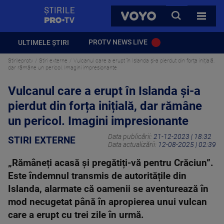
StirilePROTV
CAUTA
VOYO
TOATE 
PROTV NEWS LIVE
ULTIMELE ȘTIRI
Stirileprotv
Stiri externe
Vulcanul care a erupt în Islanda și-a pierdut din forța inițială,
dar rămâne un pericol. Imagini impresionante
Vulcanul care a erupt în Islanda și-a
pierdut din forța inițială, dar rămâne
un pericol. Imagini impresionante
Data publicării:
21-12-2023 | 18:32
STIRI EXTERNE
Data actualizării:
12-08-2025 | 02:39
„Rămâneți acasă și pregătiți-vă pentru Crăciun”.
Este îndemnul transmis de autoritățile din
Islanda, alarmate că oamenii se aventurează în
mod necugetat până în apropierea unui vulcan
care a erupt cu trei zile în urmă.