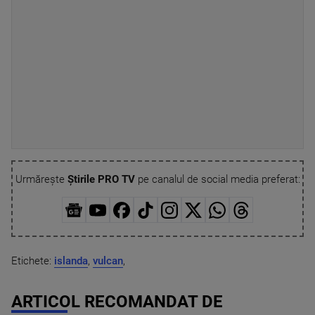
Urmărește
Știrile PRO TV
pe canalul de social media preferat:
Etichete:
islanda
,
vulcan
,
ARTICOL RECOMANDAT DE