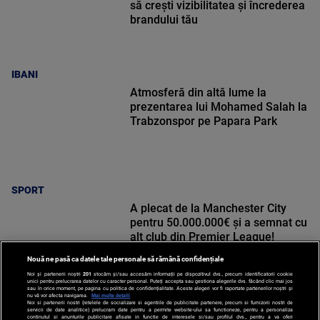
să crești vizibilitatea și încrederea
brandului tău
IBANI
Atmosferă din altă lume la
prezentarea lui Mohamed Salah la
Trabzonspor pe Papara Park
SPORT
A plecat de la Manchester City
pentru 50.000.000€ și a semnat cu
alt club din Premier League!
Nouă ne pasă ca datele tale personale să rămână confidențiale
Noi și partenerii noștri
201
stocăm și/sau accesăm informații pe dispozitivul dvs., precum identificatorii cookie
unici pentru prelucrarea datelor cu caracter personal. Puteți accepta sau gestiona alegerile dvs. făcând clic mai jos
sau în orice moment, pe pagina cu politica de confidențialitate. Aceste alegeri vor fi raportate partenerilor noștri și
nu vă vor afecta navigarea.
Mai multe detalii
Noi si partenerii nostri (retelele de socializare si agentiile de publicitate partenere, precum si furnizorii nostri de
SPORT
servicii de date analitice) prelucram date pentru a permite website-ului sa functioneze, pentru a personaliza
continutul si anunturile publicitare afisate in functie de interesele si/sau profilul dvs., pentru a va oferi