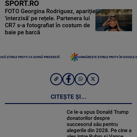
SPORT.RO
FOTO Georgina Rodriguez, apariție
'interzisă' pe rețele. Partenera lui
CR7 s-a fotografiat în costum de
baie pe barcă
UGĂ ȘTIRILE PROTV CA SURSĂ PREFERATĂ
URMĂREȘTE ȘTIRILE PROTV ÎN GOOGLE 
CITEȘTE ȘI...
Ce le-a spus Donald Trump
donatorilor despre
succesorul său pentru
alegerile din 2028. Pe cine a
ales între Rubio și Vance