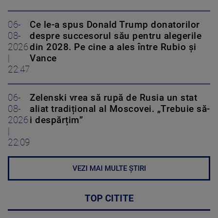
06-
Ce le-a spus Donald Trump donatorilor
08-
despre succesorul său pentru alegerile
2026
din 2028. Pe cine a ales între Rubio și
|
Vance
22:47
06-
Zelenski vrea să rupă de Rusia un stat
08-
aliat tradițional al Moscovei. „Trebuie să-
2026
i despărțim”
|
22:09
VEZI MAI MULTE ȘTIRI
TOP CITITE