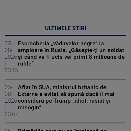
ULTIMELE ȘTIRI
05-
Escrocheria „văduvelor negre” ia
08-
amploare în Rusia. „Găsește-ți un soldat
2026
și când va fi ucis vei primi 8 milioane de
|
ruble”
23:15
05-
Aflat în SUA, ministrul britanic de
08-
Externe a evitat să spună dacă îl mai
2026
consideră pe Trump „idiot, rasist și
|
misogin”
23:07