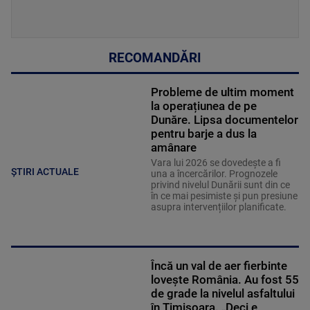
RECOMANDĂRI
Probleme de ultim moment
la operațiunea de pe
Dunăre. Lipsa documentelor
pentru barje a dus la
amânare
Vara lui 2026 se dovedește a fi
ȘTIRI ACTUALE
una a încercărilor. Prognozele
privind nivelul Dunării sunt din ce
în ce mai pesimiste și pun presiune
asupra intervențiilor planificate.
Încă un val de aer fierbinte
lovește România. Au fost 55
de grade la nivelul asfaltului
în Timișoara. „Deci e