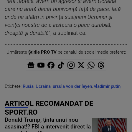
”Iată faptele: avem un agresor şi avem Ucraina
care nu arată decât bunîvoinţă faţă de pace. Iată
unde ne aflăm în privinţa susţinerii Ucrainei şi
voinţei noastre de a instaura o pace durabilă,
dreaptă şi durabilă
”, a subliniat ea.
Urmărește
Știrile PRO TV
pe canalul de social media preferat:
Etichete:
Rusia
,
Ucraina
,
ursula von der leyen
,
vladimir putin
,
ARTICOL RECOMANDAT DE
SPORT.RO
Donald Trump, ținta unui nou
asasinat!? FBI a intervenit direct la