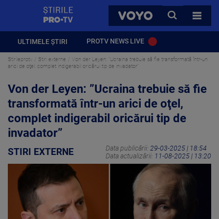
StirilePROTV
CAUTA
VOYO
TOATE 
PROTV NEWS LIVE
ULTIMELE ȘTIRI
Stirileprotv
Stiri externe
Von der Leyen: ”Ucraina trebuie să fie transformată într-un
arici de oţel, complet indigerabil oricărui tip de invadator”
Von der Leyen: ”Ucraina trebuie să fie
transformată într-un arici de oţel,
complet indigerabil oricărui tip de
invadator”
Data publicării:
29-03-2025 | 18:54
STIRI EXTERNE
Data actualizării:
11-08-2025 | 13:20