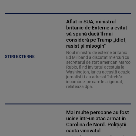
Aflat în SUA, ministrul
britanic de Externe a evitat
să spună dacă îl mai
consideră pe Trump „idiot,
rasist și misogin”
Noul ministru de externe britanic
STIRI EXTERNE
Ed Miliband a discutat miercuri cu
secretarul de stat american Marco
Rubio, fiind invitatul acestuia la
Washington, iar cu această ocazie
jurnaliştii i-au adresat întrebări
incomode, pe care le-a ignorat,
relatează dpa.
Mai multe persoane au fost
ucise într-un atac armat în
Carolina de Nord. Polițiștii
caută vinovatul