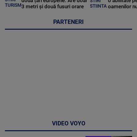
două țări europene. Are doar
o abilitate p
STIRI
TURISM
3 metri și două fusuri orare
oamenilor nu
STIINTA
PARTENERI
VIDEO VOYO