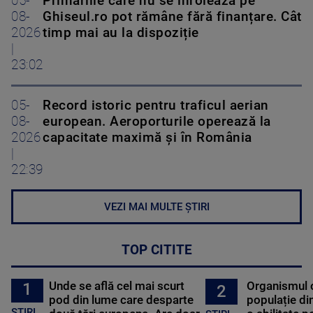
05-
Primăriile care nu se înrolează pe
08-
Ghiseul.ro pot rămâne fără finanțare. Cât
2026
timp mai au la dispoziție
|
23:02
05-
Record istoric pentru traficul aerian
08-
european. Aeroporturile operează la
2026
capacitate maximă și în România
|
22:39
VEZI MAI MULTE ȘTIRI
TOP CITITE
Unde se află cel mai scurt
Organismul 
1
2
pod din lume care desparte
populație di
STIRI