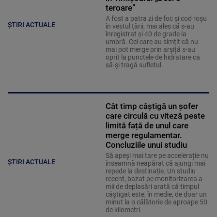
teroare”
A fost a patra zi de foc și cod roșu
ȘTIRI ACTUALE
în vestul țării, mai ales că s-au
înregistrat și 40 de grade la
umbră. Cei care au simțit că nu
mai pot merge prin arșiță s-au
oprit la punctele de hidratare ca
să-și tragă sufletul.
Cât timp câștigă un șofer
care circulă cu viteză peste
limită față de unul care
merge regulamentar.
Concluziile unui studiu
Să apeși mai tare pe accelerație nu
ȘTIRI ACTUALE
înseamnă neapărat că ajungi mai
repede la destinație. Un studiu
recent, bazat pe monitorizarea a
mii de deplasări arată că timpul
câștigat este, în medie, de doar un
minut la o călătorie de aproape 50
de kilometri.