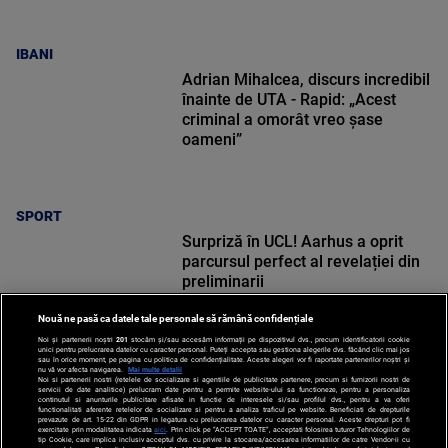
IBANI
Adrian Mihalcea, discurs incredibil
înainte de UTA - Rapid: „Acest
criminal a omorât vreo șase
oameni”
SPORT
Surpriză în UCL! Aarhus a oprit
parcursul perfect al revelației din
preliminarii
Nouă ne pasă ca datele tale personale să rămână confidențiale
Noi și partenerii noștri
201
stocăm și/sau accesăm informații pe dispozitivul dvs., precum identificatorii cookie
unici pentru prelucrarea datelor cu caracter personal. Puteți accepta sau gestiona alegerile dvs. făcând clic mai jos
sau în orice moment, pe pagina cu politica de confidențialitate. Aceste alegeri vor fi raportate partenerilor noștri și
nu vă vor afecta navigarea.
Mai multe detalii
SPORT
Noi si partenerii nostri (retelele de socializare si agentiile de publicitate partenere, precum si furnizorii nostri de
servicii de date analitice) prelucram date pentru a permite website-ului sa functioneze, pentru a personaliza
continutul si anunturile publicitare afisate in functie de interesele si/sau profilul dvs., pentru a va oferi
functionalitati aferente retelelor de socializare si pentru a analiza traficul pe website. Beneficiati de drepturile
prevazute de art. 15-22 din GDPR in legatura cu prelucrarea datelor cu caracter personal. Aceste drepturi pot fi
exercitate prin modalitatea indicata
aici
. Prin click pe “ACCEPT TOATE”, acceptati folosirea tuturor Tehnologiilor de
tip Cookie, care implica inclusiv acceptul dvs. cu privire la stocarea/accesarea informatiilor de catre Vendor-ii cu