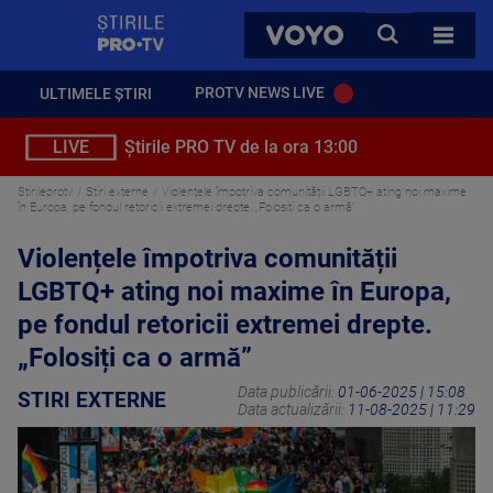
StirilePROTV
CAUTA
VOYO
TOATE 
PROTV NEWS LIVE
ULTIMELE ȘTIRI
LIVE
Știrile PRO TV de la ora 13:00
Stirileprotv
Stiri externe
Violențele împotriva comunității LGBTQ+ ating noi maxime
în Europa, pe fondul retoricii extremei drepte. „Folosiți ca o armă”
Violențele împotriva comunității
LGBTQ+ ating noi maxime în Europa,
pe fondul retoricii extremei drepte.
„Folosiți ca o armă”
Data publicării:
01-06-2025 | 15:08
STIRI EXTERNE
Data actualizării:
11-08-2025 | 11:29