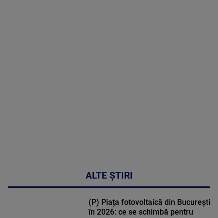
menopauză
poate
corecta
sindromul
cardio-
metabolic
MAI
MULTE
DETALII
17:46
ALTE ȘTIRI
(P) Piața fotovoltaică din București
în 2026: ce se schimbă pentru