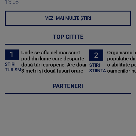
13:08
VEZI MAI MULTE ȘTIRI
TOP CITITE
Unde se află cel mai scurt
Organismul 
1
2
pod din lume care desparte
populație di
STIRI
două țări europene. Are doar
o abilitate p
STIRI
TURISM
3 metri și două fusuri orare
oamenilor nu
STIINTA
PARTENERI