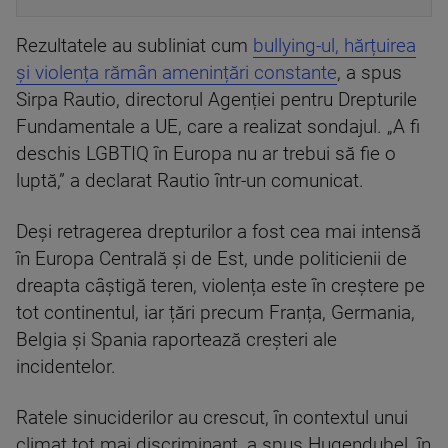
Rezultatele au subliniat cum
bullying-ul, hărțuirea
și violența rămân amenințări constante
, a spus
Sirpa Rautio, directorul Agenției pentru Drepturile
Fundamentale a UE, care a realizat sondajul. „A fi
deschis LGBTIQ în Europa nu ar trebui să fie o
luptă,” a declarat Rautio într-un comunicat.
Deși retragerea drepturilor a fost cea mai intensă
în Europa Centrală și de Est, unde politicienii de
dreapta câștigă teren, violența este în creștere pe
tot continentul, iar țări precum Franța, Germania,
Belgia și Spania raportează creșteri ale
incidentelor.
Ratele sinuciderilor au crescut, în contextul unui
climat tot mai discriminant, a spus Hugendubel, în