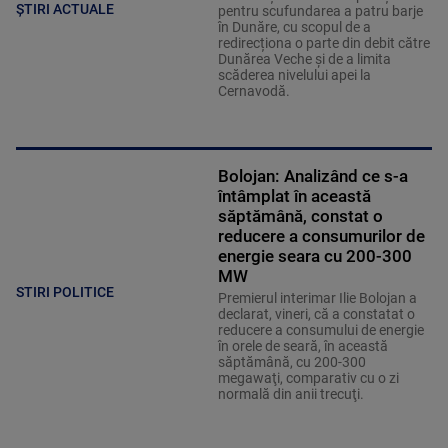
ȘTIRI ACTUALE
pentru scufundarea a patru barje
în Dunăre, cu scopul de a
redirecționa o parte din debit către
Dunărea Veche și de a limita
scăderea nivelului apei la
Cernavodă.
Bolojan: Analizând ce s-a
întâmplat în această
săptămână, constat o
reducere a consumurilor de
energie seara cu 200-300
MW
STIRI POLITICE
Premierul interimar Ilie Bolojan a
declarat, vineri, că a constatat o
reducere a consumului de energie
în orele de seară, în această
săptămână, cu 200-300
megawaţi, comparativ cu o zi
normală din anii trecuţi.