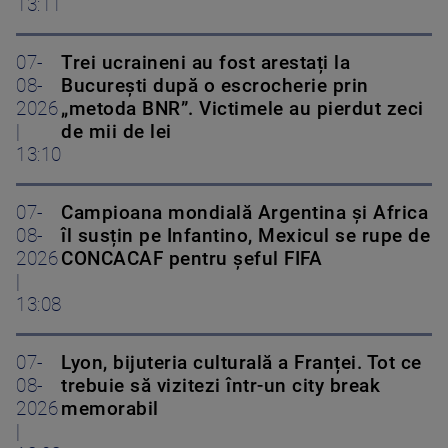
13:11
07-
Trei ucraineni au fost arestați la
08-
București după o escrocherie prin
2026
„metoda BNR”. Victimele au pierdut zeci
|
de mii de lei
13:10
07-
Campioana mondială Argentina și Africa
08-
îl susțin pe Infantino, Mexicul se rupe de
2026
CONCACAF pentru șeful FIFA
|
13:08
07-
Lyon, bijuteria culturală a Franței. Tot ce
08-
trebuie să vizitezi într-un city break
2026
memorabil
|