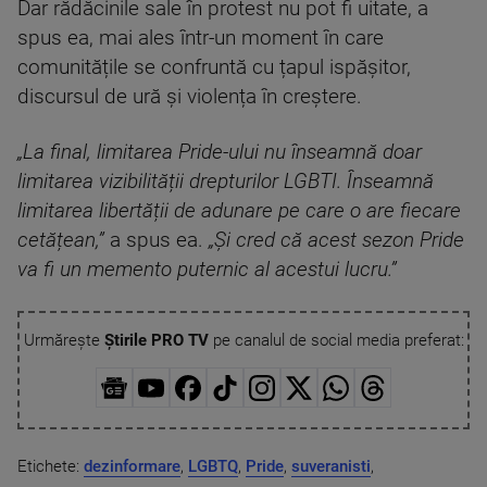
Dar rădăcinile sale în protest nu pot fi uitate, a
spus ea, mai ales într-un moment în care
comunitățile se confruntă cu țapul ispășitor,
discursul de ură și violența în creștere.
„La final, limitarea Pride-ului nu înseamnă doar
limitarea vizibilității drepturilor LGBTI. Înseamnă
limitarea libertății de adunare pe care o are fiecare
cetățean,”
a spus ea.
„Și cred că acest sezon Pride
va fi un memento puternic al acestui lucru.”
Urmărește
Știrile PRO TV
pe canalul de social media preferat:
Etichete:
dezinformare
,
LGBTQ
,
Pride
,
suveranisti
,