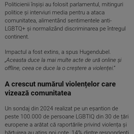
Politicienii înșiși au folosit parlamentul, mitinguri
politice și interviuri media pentru a ataca
comunitatea, alimentând sentimentele anti-
LGBTQ+ și normalizând discriminarea pe întregul
continent.
Impactul a fost extins, a spus Hugendubel.
„Aceasta duce la mai multe acte de ură online și
offline, ceea ce duce la o creștere a violenței.”
A crescut numărul violențelor care
vizează comunitatea
Un sondaj din 2024 realizat pe un eșantion de
peste 100.000 de persoane LGBTIQ din 30 de țări
europene a arătat că raportările privind violența și
hărțuirea au atins noi cote, 14% dintre respondenți