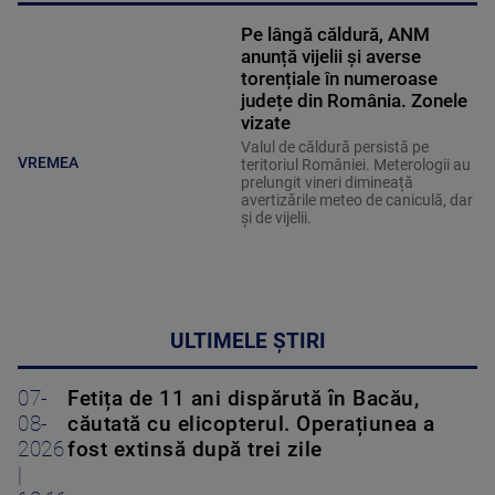
Pe lângă căldură, ANM
anunță vijelii și averse
torențiale în numeroase
județe din România. Zonele
vizate
Valul de căldură persistă pe
VREMEA
teritoriul României. Meterologii au
prelungit vineri dimineață
avertizările meteo de caniculă, dar
și de vijelii.
ULTIMELE ȘTIRI
07-
Fetița de 11 ani dispărută în Bacău,
08-
căutată cu elicopterul. Operațiunea a
2026
fost extinsă după trei zile
|