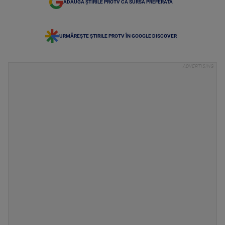
ADAUGĂ ȘTIRILE PROTV CA SURSĂ PREFERATĂ
URMĂREȘTE ȘTIRILE PROTV ÎN GOOGLE DISCOVER