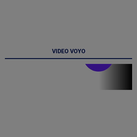
VIDEO VOYO
Doctor de
bine
(P) Terapia
hormonală în