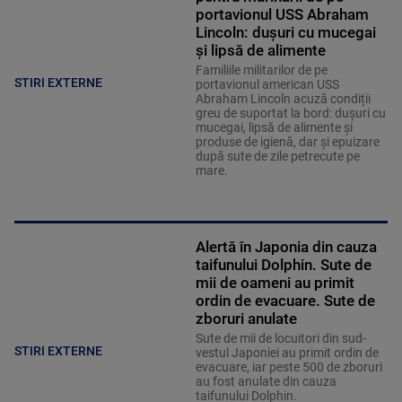
portavionul USS Abraham
Lincoln: dușuri cu mucegai
și lipsă de alimente
Familiile militarilor de pe
STIRI EXTERNE
portavionul american USS
Abraham Lincoln acuză condiții
greu de suportat la bord: dușuri cu
mucegai, lipsă de alimente și
produse de igienă, dar și epuizare
după sute de zile petrecute pe
mare.
Alertă în Japonia din cauza
taifunului Dolphin. Sute de
mii de oameni au primit
ordin de evacuare. Sute de
zboruri anulate
Sute de mii de locuitori din sud-
STIRI EXTERNE
vestul Japoniei au primit ordin de
evacuare, iar peste 500 de zboruri
au fost anulate din cauza
taifunului Dolphin.