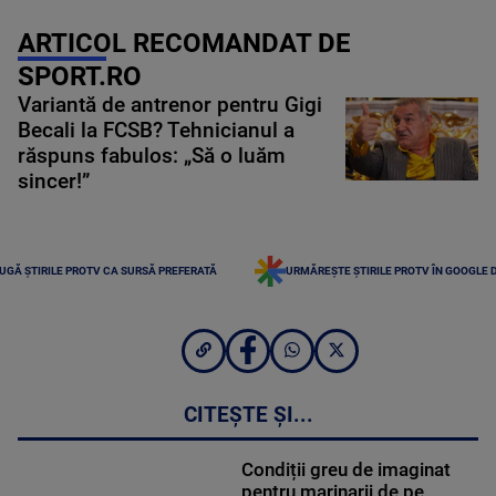
ARTICOL RECOMANDAT DE
SPORT.RO
Variantă de antrenor pentru Gigi
Becali la FCSB? Tehnicianul a
răspuns fabulos: „Să o luăm
sincer!”
UGĂ ȘTIRILE PROTV CA SURSĂ PREFERATĂ
URMĂREȘTE ȘTIRILE PROTV ÎN GOOGLE 
CITEȘTE ȘI...
Condiții greu de imaginat
pentru marinarii de pe