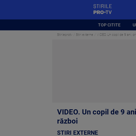
StirilePROTV
TOP CITITE
U
Stirileprotv
Stiri externe
VIDEO. Un copil de 9 ani, or
VIDEO. Un copil de 9 ani
război
STIRI EXTERNE