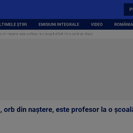
P
LTIMELE ȘTIRI
EMISIUNI INTEGRALE
VIDEO
ROMÂNIA,
b din naștere, este profesor la o școală aflată într-o zonă de război
, orb din naștere, este profesor la o școal