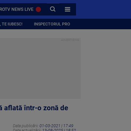
CAUTA
ROTV NEWS LIVE
TOATE CATEGORIILE
 TE IUBESC!
INSPECTORUL PRO
ă aflată într-o zonă de
Data publicării:
01-03-2021 | 17:49
Data actualizării:
13-08-2025 | 18:52