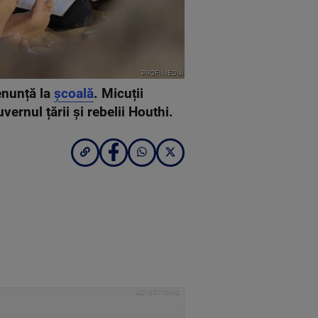
PROFIMEDIA
renunță la
școală
. Micuții
ernul țării și rebelii Houthi.