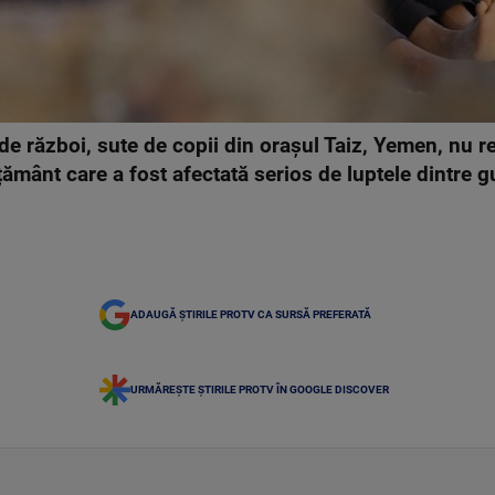
 de război, sute de copii din orașul Taiz, Yemen, nu 
țământ care a fost afectată serios de luptele dintre guv
ADAUGĂ ȘTIRILE PROTV CA SURSĂ PREFERATĂ
URMĂREȘTE ȘTIRILE PROTV ÎN GOOGLE DISCOVER