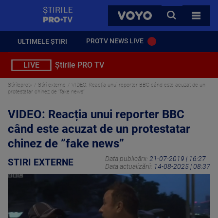
StirilePROTV
CAUTA
VOYO
TOATE 
PROTV NEWS LIVE
ULTIMELE ȘTIRI
LIVE
Știrile PRO TV
Stirileprotv
Stiri externe
VIDEO: Reacția unui reporter BBC când este acuzat de un
protestatar chinez de ”fake news”
VIDEO: Reacția unui reporter BBC
când este acuzat de un protestatar
chinez de ”fake news”
Data publicării:
21-07-2019 | 16:27
STIRI EXTERNE
Data actualizării:
14-08-2025 | 08:37