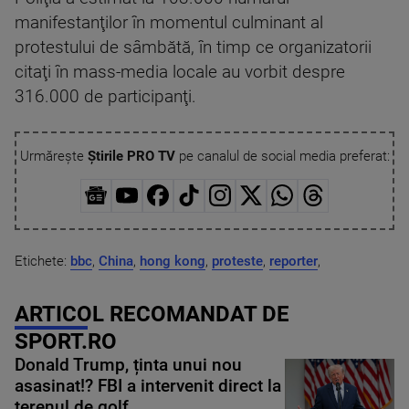
manifestanţilor în momentul culminant al
protestului de sâmbătă, în timp ce organizatorii
citaţi în mass-media locale au vorbit despre
316.000 de participanţi.
Urmărește
Știrile PRO TV
pe canalul de social media preferat:
Etichete:
bbc
,
China
,
hong kong
,
proteste
,
reporter
,
ARTICOL RECOMANDAT DE
SPORT.RO
Donald Trump, ținta unui nou
asasinat!? FBI a intervenit direct la
terenul de golf