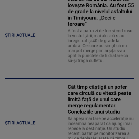
lovește România. Au fost 55
de grade la nivelul asfaltului
în Timișoara. „Deci e
teroare”
A fost a patra zi de foc și cod roșu
ȘTIRI ACTUALE
în vestul țării, mai ales că s-au
înregistrat și 40 de grade la
umbră. Cei care au simțit că nu
mai pot merge prin arșiță s-au
oprit la punctele de hidratare ca
să-și tragă sufletul.
Cât timp câștigă un șofer
care circulă cu viteză peste
limită față de unul care
merge regulamentar.
Concluziile unui studiu
Să apeși mai tare pe accelerație nu
ȘTIRI ACTUALE
înseamnă neapărat că ajungi mai
repede la destinație. Un studiu
recent, bazat pe monitorizarea a
mii de deplasări arată că timpul