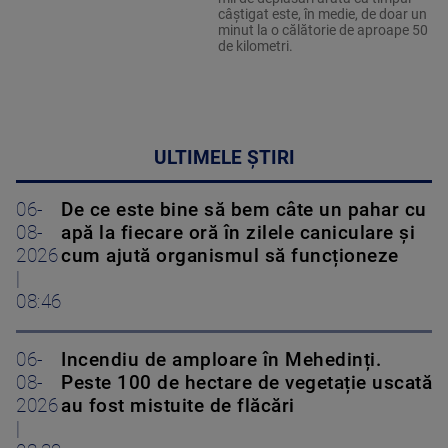
câștigat este, în medie, de doar un
minut la o călătorie de aproape 50
de kilometri.
ULTIMELE ȘTIRI
06-
De ce este bine să bem câte un pahar cu
08-
apă la fiecare oră în zilele caniculare și
2026
cum ajută organismul să funcționeze
|
08:46
06-
Incendiu de amploare în Mehedinți.
08-
Peste 100 de hectare de vegetație uscată
2026
au fost mistuite de flăcări
|