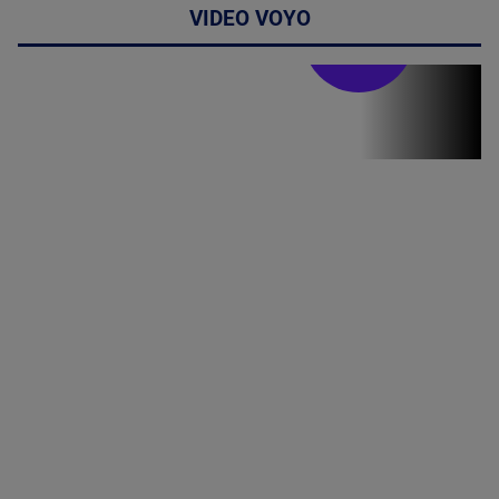
VIDEO VOYO
Stirile PRO TV
Stirile PRO
TV # 19.00 -
05 August
2026
MAI
MULTE
DETALII