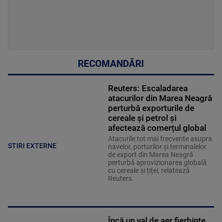
RECOMANDĂRI
Reuters: Escaladarea
atacurilor din Marea Neagră
perturbă exporturile de
cereale și petrol și
afectează comerțul global
Atacurile tot mai frecvente asupra
STIRI EXTERNE
navelor, porturilor și terminalelor
de export din Marea Neagră
perturbă aprovizionarea globală
cu cereale și țiței, relatează
Reuters.
Încă un val de aer fierbinte