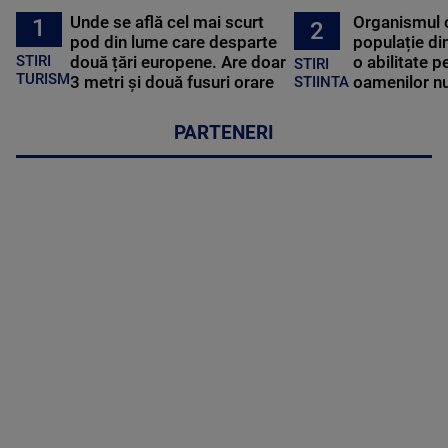
Unde se află cel mai scurt
Organismul 
1
2
pod din lume care desparte
populație di
STIRI
două țări europene. Are doar
o abilitate p
STIRI
TURISM
3 metri și două fusuri orare
oamenilor nu
STIINTA
PARTENERI