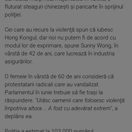
fluturat steaguri chinezeşti şi pancarte în sprijinul
poliţiei.
Cei care au recurs la violenţă spun că iubesc
Hong Kongul, dar noi nu putem fi de acord cu
modul lor de exprimare, spune Sunny Wong, în
vârstă de 42 de ani, care lucrează în industria
asigurărilor.
O femeie în vârstă de 60 de ani consideră că
protestatarii radicali care au vandalizat
Parlamentul în iunie trebuie să fie traşi la
răspundere.
"Urăsc oamenii care folosesc violenţă
împotriva altora ... A fost cu adevărat extrem
", a
deplâns ea.
Poliţia a estimat la 103.000 numărul