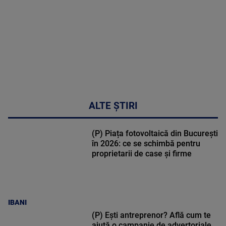
50:27
ALTE ȘTIRI
(P) Piața fotovoltaică din București
în 2026: ce se schimbă pentru
proprietarii de case și firme
IBANI
(P) Ești antreprenor? Află cum te
ajută o campanie de advertoriale