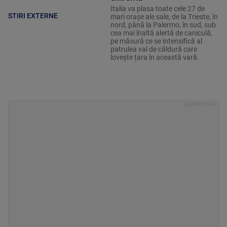
Italia va plasa toate cele 27 de
STIRI EXTERNE
mari orașe ale sale, de la Trieste, în
nord, până la Palermo, în sud, sub
cea mai înaltă alertă de caniculă,
pe măsură ce se intensifică al
patrulea val de căldură care
lovește țara în această vară.