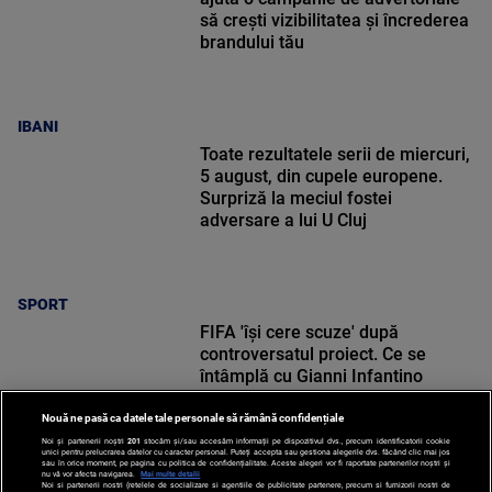
să crești vizibilitatea și încrederea
brandului tău
IBANI
Toate rezultatele serii de miercuri,
5 august, din cupele europene.
Surpriză la meciul fostei
adversare a lui U Cluj
SPORT
FIFA 'își cere scuze' după
controversatul proiect. Ce se
întâmplă cu Gianni Infantino
Nouă ne pasă ca datele tale personale să rămână confidențiale
Noi și partenerii noștri
201
stocăm și/sau accesăm informații pe dispozitivul dvs., precum identificatorii cookie
unici pentru prelucrarea datelor cu caracter personal. Puteți accepta sau gestiona alegerile dvs. făcând clic mai jos
sau în orice moment, pe pagina cu politica de confidențialitate. Aceste alegeri vor fi raportate partenerilor noștri și
nu vă vor afecta navigarea.
Mai multe detalii
SPORT
Noi si partenerii nostri (retelele de socializare si agentiile de publicitate partenere, precum si furnizorii nostri de