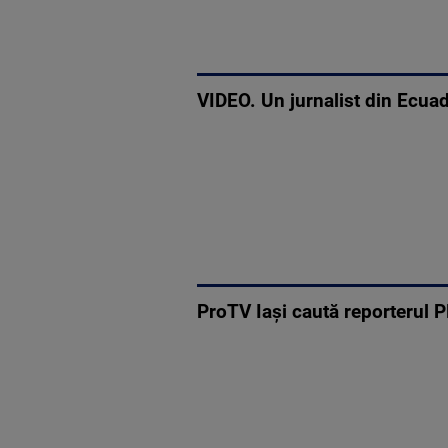
VIDEO. Un jurnalist din Ecuador
ProTV Iași caută reporterul P