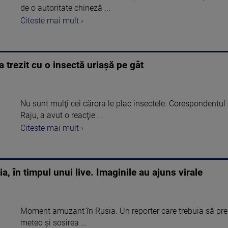
de o autoritate chineză ...
Citeste mai mult ›
 trezit cu o insectă uriașă pe gât
Nu sunt mulţi cei cărora le plac insectele. Corespondent
Raju, a avut o reacţie ...
Citeste mai mult ›
ia, în timpul unui live. Imaginile au ajuns virale
Moment amuzant în Rusia. Un reporter care trebuia să prezi
meteo și sosirea ...