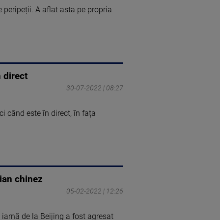
peripeții. A aflat asta pe propria
 direct
30-07-2022 | 08:27
 când este în direct, în fața
dian chinez
05-02-2022 | 12:26
iarnă de la Beijing a fost agresat