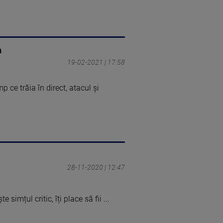
a
19-02-2021 | 17:58
p ce trăia în direct, atacul și
28-11-2020 | 12:47
e simțul critic, îți place să fii ...