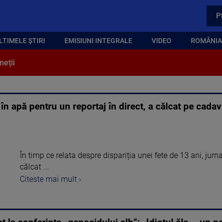
P
LTIMELE ȘTIRI
EMISIUNI INTEGRALE
VIDEO
ROMÂNIA,
neții
t în apă pentru un reportaj în direct, a călcat pe cada
În timp ce relata despre dispariția unei fete de 13 ani, jurn
călcat ...
Citeste mai mult ›