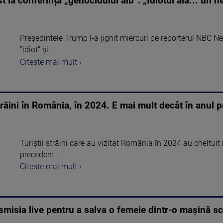
t la conferința „genocidului alb”: „Idiotul ăla... un 
Președintele Trump l-a jignit miercuri pe reporterul NBC 
"idiot" și ...
Citeste mai mult ›
 străini în România, în 2024. E mai mult decât în anul 
Turiștii străini care au vizitat România în 2024 au cheltuit
precedent. ...
Citeste mai mult ›
smisia live pentru a salva o femeie dintr-o mașină 