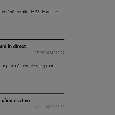
 un tânăr român de 25 de ani, pe
uni în direct
25-05-2023 | 10:09
zor pare că lucrurile merg mai
 când era live
16-11-2022 | 08:17