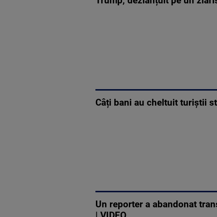
Trump, dezlănțuit pe un ziaris
Câți bani au cheltuit turiștii
Un reporter a abandonat tran
| VIDEO