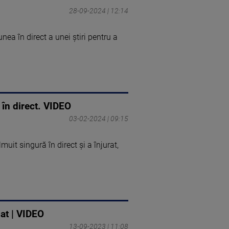
28-09-2024 | 12:14
ea în direct a unei știri pentru a
 în direct. VIDEO
03-02-2024 | 09:15
muit singură în direct și a înjurat,
iat | VIDEO
13-09-2023 | 11:08