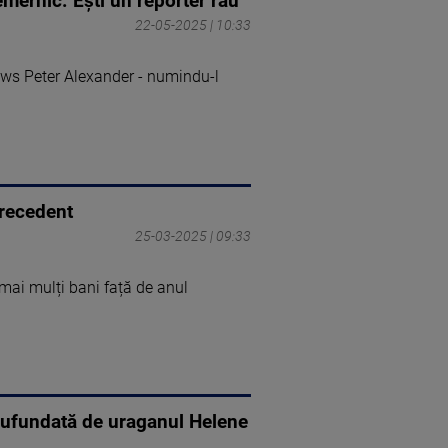
nemernic. Ești un reporter rău”
22-05-2025 | 10:33
News Peter Alexander - numindu-l
precedent
25-03-2025 | 09:33
 mai mulți bani față de anul
scufundată de uraganul Helene