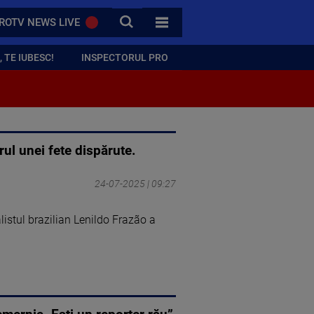
CAUTA
ROTV NEWS LIVE
TOATE CATEGORIILE
 TE IUBESC!
INSPECTORUL PRO
vrul unei fete dispărute.
24-07-2025 | 09:27
alistul brazilian Lenildo Frazão a