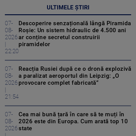
ULTIMELE ȘTIRI
07-
Descoperire senzațională lângă Piramida
08-
Roșie: Un sistem hidraulic de 4.500 ani
2026
ar conține secretul construirii
|
piramidelor
22:20
07-
Reacția Rusiei după ce o dronă explozivă
08-
a paralizat aeroportul din Leipzig: „O
2026
provocare complet fabricată”
|
21:54
07-
Cea mai bună țară în care să te muți în
08-
2026 este din Europa. Cum arată top 10
2026
state
|