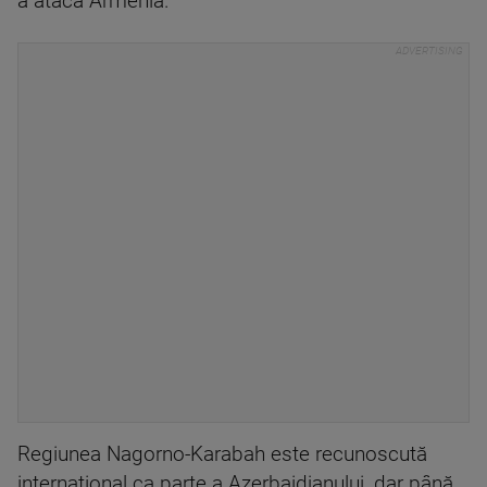
a ataca Armenia.
Regiunea Nagorno-Karabah este recunoscută
internaţional ca parte a Azerbaidjanului, dar până