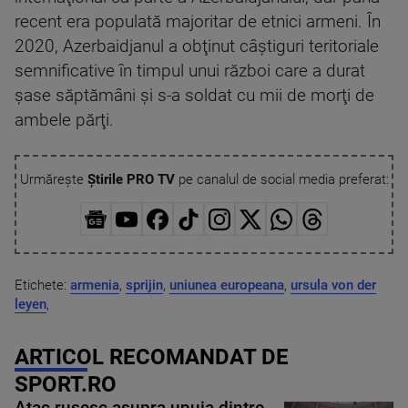
recent era populată majoritar de etnici armeni. În
2020, Azerbaidjanul a obţinut câştiguri teritoriale
semnificative în timpul unui război care a durat
şase săptămâni şi s-a soldat cu mii de morţi de
ambele părţi.
Urmărește
Știrile PRO TV
pe canalul de social media preferat:
Etichete:
armenia
,
sprijin
,
uniunea europeana
,
ursula von der
leyen
,
ARTICOL RECOMANDAT DE
SPORT.RO
Atac rusesc asupra unuia dintre