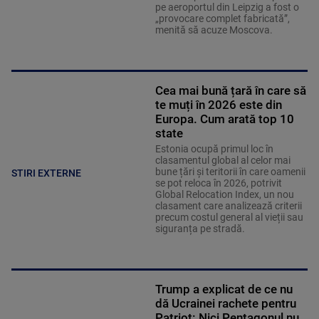
pe aeroportul din Leipzig a fost o
„provocare complet fabricată”,
menită să acuze Moscova.
Cea mai bună țară în care să
te muți în 2026 este din
Europa. Cum arată top 10
state
Estonia ocupă primul loc în
clasamentul global al celor mai
bune țări și teritorii în care oamenii
STIRI EXTERNE
se pot reloca în 2026, potrivit
Global Relocation Index, un nou
clasament care analizează criterii
precum costul general al vieții sau
siguranța pe stradă.
Trump a explicat de ce nu
dă Ucrainei rachete pentru
Patriot: Nici Pentagonul nu