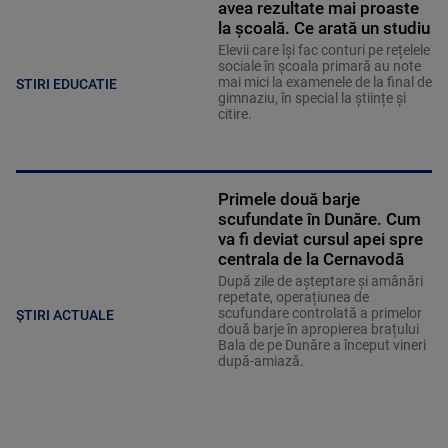
avea rezultate mai proaste
la școală. Ce arată un studiu
Elevii care îşi fac conturi pe rețelele
sociale în școala primară au note
mai mici la examenele de la final de
STIRI EDUCATIE
gimnaziu, în special la științe și
citire.
Primele două barje
scufundate în Dunăre. Cum
va fi deviat cursul apei spre
centrala de la Cernavodă
După zile de așteptare și amânări
repetate, operațiunea de
scufundare controlată a primelor
ȘTIRI ACTUALE
două barje în apropierea brațului
Bala de pe Dunăre a început vineri
după-amiază.