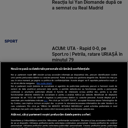
Reacția lui Yan Diomande după ce
a semnat cu Real Madrid
SPORT
ACUM: UTA - Rapid 0-0, pe
Sport.ro | Petrila, ratare URIAȘĂ în
minutul 79
Nouă ne pasă ca datele tale personale să rămână confidențiale
Noi și partenerii noștri
201
stocăm și/sau accesăm informații pe dispozitivul dvs., precum identificatorii cookie
unici pentru prelucrarea datelor cu caracter personal. Puteți accepta sau gestiona alegerile dvs. făcând clic mai jos
sau în orice moment, pe pagina cu politica de confidențialitate. Aceste alegeri vor fi raportate partenerilor noștri și
nu vă vor afecta navigarea.
Mai multe detalii
Noi si partenerii nostri (retelele de socializare si agentiile de publicitate partenere, precum si furnizorii nostri de
SPORT
servicii de date analitice) prelucram date pentru a permite website-ului sa functioneze, pentru a personaliza
continutul si anunturile publicitare afisate in functie de interesele si/sau profilul dvs., pentru a va oferi
functionalitati aferente retelelor de socializare si pentru a analiza traficul pe website. Beneficiati de drepturile
prevazute de art. 15-22 din GDPR in legatura cu prelucrarea datelor cu caracter personal. Aceste drepturi pot fi
exercitate prin modalitatea indicata
aici
. Prin click pe “ACCEPT TOATE”, acceptati folosirea tuturor Tehnologiilor de
tip Cookie, care implica inclusiv acceptul dvs. cu privire la stocarea/accesarea informatiilor de catre Vendor-ii cu
care colaboram. Prin click pe “VREAU SA MODIFIC SETARILE INDIVIDUAL” puteti schimba preferintele in mod
individual, mai putin cele legate de cookie strict necesare pentru functionarea website-ului.
Atât noi, cât și partenerii noștri prelucrăm datele pentru a oferi:
Dezvoltarea și îmbunătățirea serviciilor. Măsurarea performanței reclamelor. Stocarea și/sau accesarea informațiilor
de pe un dispozitiv. Utilizarea profilurilor pentru selectarea conținutului personalizat. Crearea profilurilor de conținut
personalizat. Utilizarea profilurilor pentru selectarea publicității personalizate. Crearea profilurilor pentru publicitate