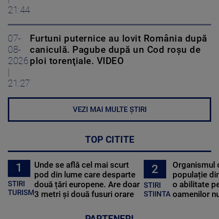
21:44
07-
Furtuni puternice au lovit România după
08-
caniculă. Pagube după un Cod roşu de
2026
ploi torenţiale. VIDEO
|
21:27
VEZI MAI MULTE ȘTIRI
TOP CITITE
Unde se află cel mai scurt
Organismul 
1
2
pod din lume care desparte
populație di
STIRI
două țări europene. Are doar
o abilitate p
STIRI
TURISM
3 metri și două fusuri orare
oamenilor nu
STIINTA